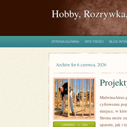
Hobby, Rozrywka,
STRONA GŁÓWNA
SPIS TREŚCI
BLOG INT
Archive for 6 czerwca, 2026
Projekt
MalwinaAtras.p
cyfrowemu popr
miejsce, w któr
Strona może za
aparatu, jak i 
CZERWIEC - 6 - 2026