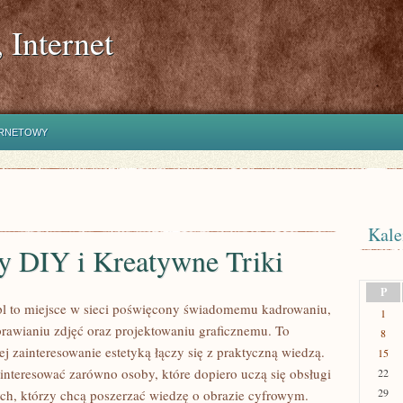
 Internet
ERNETOWY
Kale
y DIY i Kreatywne Triki
P
l to miejsce w sieci poświęcony świadomemu kadrowaniu,
1
awianiu zdjęć oraz projektowaniu graficznemu. To
8
ej zainteresowanie estetyką łączy się z praktyczną wiedzą.
15
interesować zarówno osoby, które dopiero uczą się obsługi
22
29
tych, którzy chcą poszerzać wiedzę o obrazie cyfrowym.