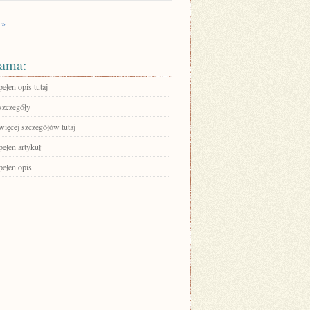
 »
ama:
ełen opis tutaj
szczegóły
więcej szczegółów tutaj
pełen artykuł
pełen opis