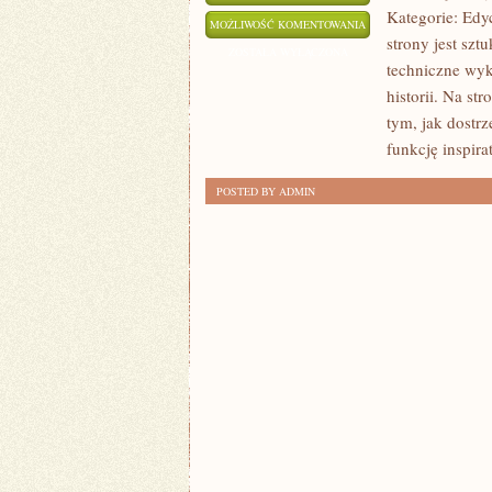
Kategorie: Edy
PROJEKTY
MOŻLIWOŚĆ KOMENTOWANIA
strony jest szt
DIY
ZOSTAŁA WYŁĄCZONA
techniczne wyk
I
historii. Na st
KREATYWNE
tym, jak dostr
TRIKI
funkcję inspira
POSTED BY ADMIN