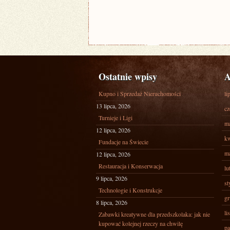
Ostatnie wpisy
A
Kupno i Sprzedaż Nieruchomości
li
13 lipca, 2026
cz
Turnieje i Ligi
ma
12 lipca, 2026
kw
Fundacje na Świecie
ma
12 lipca, 2026
Restauracja i Konserwacja
lu
9 lipca, 2026
st
Technologie i Konstrukcje
gr
8 lipca, 2026
li
Zabawki kreatywne dla przedszkolaka: jak nie
kupować kolejnej rzeczy na chwilę
pa