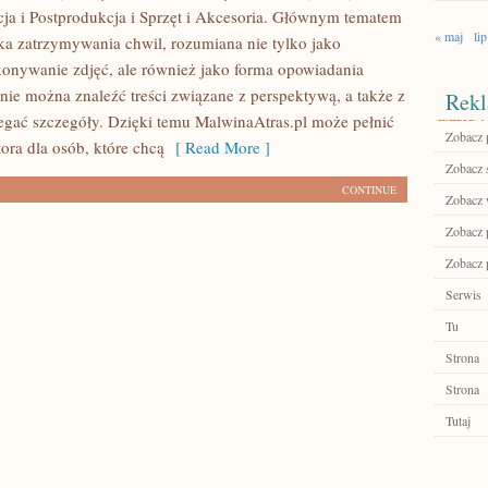
cja i Postprodukcja i Sprzęt i Akcesoria. Głównym tematem
« maj
lip
uka zatrzymywania chwil, rozumiana nie tylko jako
onywanie zdjęć, ale również jako forma opowiadania
ronie można znaleźć treści związane z perspektywą, a także z
Rekl
zegać szczegóły. Dzięki temu MalwinaAtras.pl może pełnić
Zobacz p
tora dla osób, które chcą
[ Read More ]
Zobacz 
CONTINUE
Zobacz 
Zobacz 
Zobacz 
Serwis
Tu
Strona
Strona
Tutaj