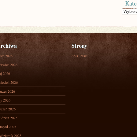
Kate
Kategorie
rchiwa
Strony
piec 2026
Spis Treści
erwiec 2026
j 2026
iecień 2026
rzec 2026
ty 2026
yczeń 2026
udzień 2025
stopad 2025
ździernik 2025