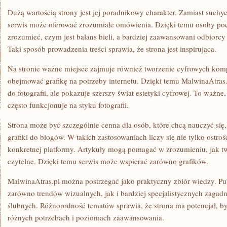
Dużą wartością strony jest jej poradnikowy charakter. Zamiast suchych
serwis może oferować zrozumiałe omówienia. Dzięki temu osoby poc
zrozumieć, czym jest balans bieli, a bardziej zaawansowani odbior
Taki sposób prowadzenia treści sprawia, że strona jest inspirująca.
Na stronie ważne miejsce zajmuje również tworzenie cyfrowych kom
obejmować grafikę na potrzeby internetu. Dzięki temu MalwinaAtras.
do fotografii, ale pokazuje szerszy świat estetyki cyfrowej. To waż
często funkcjonuje na styku fotografii.
Strona może być szczególnie cenna dla osób, które chcą nauczyć się,
grafiki do blogów. W takich zastosowaniach liczy się nie tylko ostro
konkretnej platformy. Artykuły mogą pomagać w zrozumieniu, jak two
czytelne. Dzięki temu serwis może wspierać zarówno grafików.
MalwinaAtras.pl można postrzegać jako praktyczny zbiór wiedzy. Pu
zarówno trendów wizualnych, jak i bardziej specjalistycznych zagadni
ślubnych. Różnorodność tematów sprawia, że strona ma potencjał, b
różnych potrzebach i poziomach zaawansowania.