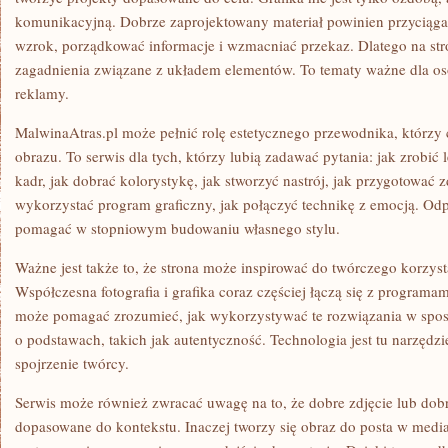
komunikacyjną. Dobrze zaprojektowany materiał powinien przyciąga
wzrok, porządkować informacje i wzmacniać przekaz. Dlatego na str
zagadnienia związane z układem elementów. To tematy ważne dla osób
reklamy.
MalwinaAtras.pl może pełnić rolę estetycznego przewodnika, którzy 
obrazu. To serwis dla tych, którzy lubią zadawać pytania: jak zrobić 
kadr, jak dobrać kolorystykę, jak stworzyć nastrój, jak przygotować zd
wykorzystać program graficzny, jak połączyć technikę z emocją. Od
pomagać w stopniowym budowaniu własnego stylu.
Ważne jest także to, że strona może inspirować do twórczego korzyst
Współczesna fotografia i grafika coraz częściej łączą się z programa
może pomagać zrozumieć, jak wykorzystywać te rozwiązania w spos
o podstawach, takich jak autentyczność. Technologia jest tu narzędzi
spojrzenie twórcy.
Serwis może również zwracać uwagę na to, że dobre zdjęcie lub dob
dopasowane do kontekstu. Inaczej tworzy się obraz do posta w med