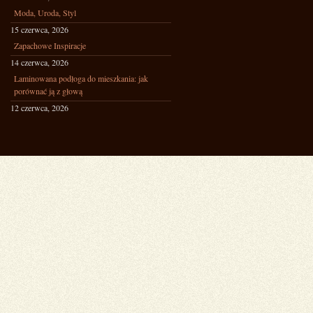
Moda, Uroda, Styl
15 czerwca, 2026
Zapachowe Inspiracje
14 czerwca, 2026
Laminowana podłoga do mieszkania: jak
porównać ją z głową
12 czerwca, 2026