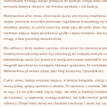
zastosowanie wymaga innego podejścia do nastroju. Dzięki temu odb
tworzenia ładnych obrazów, ale również myślenia o ich funkcji.
MalwinaAtras.pl to strona, która może łączyć artystyczną wrażliwość. 
spójna, ponieważ wszystkie poruszane zagadnienia koncentrują się w
charakter sprawia, że serwis może być atrakcyjny dla osób, które chcą
edytować zdjęcia, lepiej projektować grafiki i lepiej rozumieć, dlacz
uwagę, a inne pozostają niezauważone.
Dla odbiorcy, który dopiero zaczyna, strona może być pierwszym p
bardziej doświadczonej może być motywacją do szukania nowych ro
internetowego może być pomocą w przygotowywaniu materiałów wizu
fotografii sposobem na rozwijanie własnego spojrzenia. Ta wielofunk
MalwinaAtras.pl można opisać jako blog kreatywny i poradnikowy.
Całość strony buduje wrażenie miejsca, w którym fotografia, edycja 
tworzą jedną, spójną opowieść o obrazie. To opowieść o nastroju. M
do tego, by nie tylko robić więcej zdjęć, ale robić je bardziej świad
ale rozumieć, co naprawdę wymaga poprawy; nie tylko tworzyć grafik
odbiorcy. Dzięki temu strona ma charakter estetyczny i może stać s