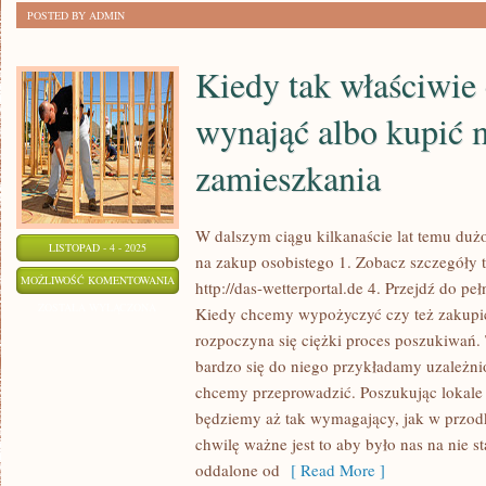
POSTED BY ADMIN
Kiedy tak właściwie
wynająć albo kupić 
zamieszkania
W dalszym ciągu kilkanaście lat temu dużo
LISTOPAD - 4 - 2025
na zakup osobistego 1. Zobacz szczegóły tu
KIEDY
MOŻLIWOŚĆ KOMENTOWANIA
http://das-wetterportal.de 4. Przejdź do pe
TAK
ZOSTAŁA WYŁĄCZONA
Kiedy chcemy wypożyczyć czy też zakupi
WŁAŚCIWIE
rozpoczyna się ciężki proces poszukiwań. T
CHCEMY
bardzo się do niego przykładamy uzależnion
WYNAJĄĆ
chcemy przeprowadzić. Poszukując lokale
ALBO
będziemy aż tak wymagający, jak w przod
chwilę ważne jest to aby było nas na nie s
KUPIĆ
oddalone od
[ Read More ]
MIEJSCE