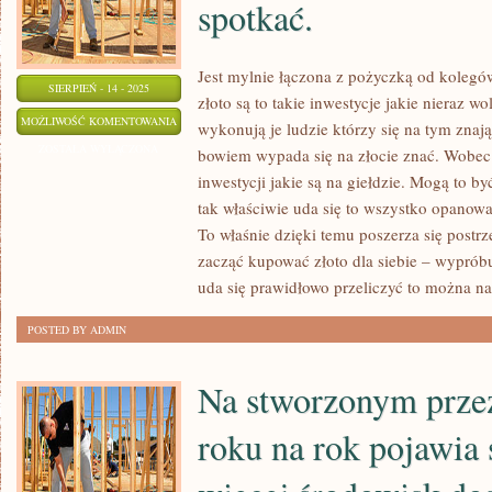
spotkać.
Jest mylnie łączona z pożyczką od kolegów
SIERPIEŃ - 14 - 2025
złoto są to takie inwestycje jakie nieraz 
INWESTYCJE
MOŻLIWOŚĆ KOMENTOWANIA
wykonują je ludzie którzy się na tym znają.
W
ZOSTAŁA WYŁĄCZONA
bowiem wypada się na złocie znać. Wobec 
ZŁOTO
inwestycji jakie są na giełdzie. Mogą to by
SĄ
tak właściwie uda się to wszystko opanow
TO
To właśnie dzięki temu poszerza się post
TAKIE
zacząć kupować złoto dla siebie – wypróbu
uda się prawidłowo przeliczyć to można na
INWESTYCJE
JAKIE
POSTED BY ADMIN
WIELOKROTNIE
WOLNO
Na stworzonym przez
SPOTKAĆ.
roku na rok pojawia 