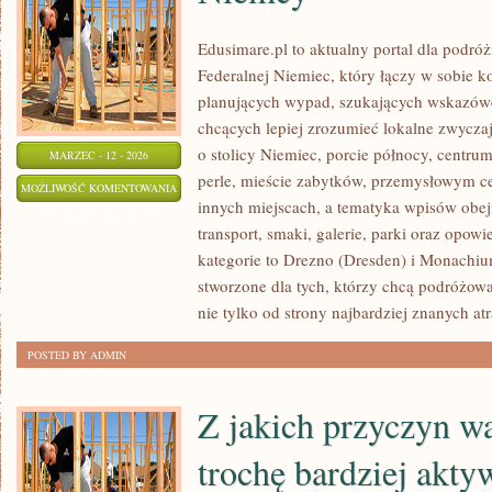
Edusimare.pl to aktualny portal dla podr
Federalnej Niemiec, który łączy w sobie 
planujących wypad, szukających wskazówe
chcących lepiej zrozumieć lokalne zwyczaje
o stolicy Niemiec, porcie północy, centrum
MARZEC - 12 - 2026
perle, mieście zabytków, przemysłowym ce
NIEMCY
MOŻLIWOŚĆ KOMENTOWANIA
innych miejscach, a tematyka wpisów obej
ZOSTAŁA WYŁĄCZONA
transport, smaki, galerie, parki oraz opow
kategorie to Drezno (Dresden) i Monachiu
stworzone dla tych, którzy chcą podróżo
nie tylko od strony najbardziej znanych atr
POSTED BY ADMIN
Z jakich przyczyn w
trochę bardziej akt