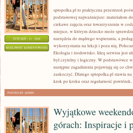
sptopolka.pl to praktyczna przestrzeń poś
podstawowej najważniejsze: materiałom d
ciekawe zajęcia oraz towarzyszeniu w cod
miejsce, w którym dziecko może sprawdzić
narzędzia do mądrego wspierania, a pedag
STYCZEŃ - 11 - 2026
wykorzystania na lekcji i poza nią. Pole
WYCHOWANIE
MOŻLIWOŚĆ KOMENTOWANIA
Ekologia i środowisko. Ideą serwisu jest u
FIZYCZNE
ZOSTAŁA WYŁĄCZONA
był czytelny i logiczny. W podstawówce ws
(WF)
następne zagadnienia pojawiają się co chwi
zaskoczyć. Dlatego sptopolka.pl stawia na
krok po kroku oraz regularność powtórek,
POSTED BY ADMIN
Wyjątkowe weekend
górach: Inspiracje i 