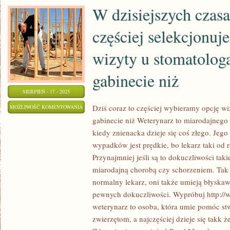
W dzisiejszych czasa
częściej selekcjonuj
wizyty u stomatolog
gabinecie niż
SIERPIEŃ - 17 - 2025
W
Dziś coraz to częściej wybieramy opcję w
MOŻLIWOŚĆ KOMENTOWANIA
gabinecie niż Weterynarz to miarodajnego 
DZISIEJSZYCH
ZOSTAŁA WYŁĄCZONA
kiedy znienacka dzieje się coś złego. Jego
CZASACH
wypadków jest prędkie, bo lekarz taki od r
CORAZ
Przynajmniej jeśli są to dokuczliwości taki
CZĘŚCIEJ
miarodajną chorobą czy schorzeniem. Tak 
SELEKCJONUJEMY
normalny lekarz, oni także umieją błyska
OPCJĘ
pewnych dokuczliwości. Wypróbuj http://
WIZYTY
weterynarz to osoba, która umie pomóc s
U
zwierzętom, a najczęściej dzieje się takk że
STOMATOLOGA