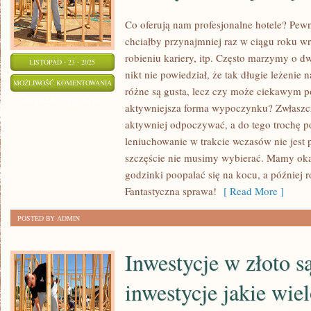
Co oferują nam profesjonalne hotele? Pew
chciałby przynajmniej raz w ciągu roku w
robieniu kariery, itp. Często marzymy o d
LISTOPAD - 23 - 2025
nikt nie powiedział, że tak długie leżenie n
Z
MOŻLIWOŚĆ KOMENTOWANIA
różne są gusta, lecz czy może ciekawym p
JAKICH
ZOSTAŁA WYŁĄCZONA
aktywniejsza forma wypoczynku? Zwłaszc
PRZYCZYN
aktywniej odpoczywać, a do tego trochę 
WARTO
leniuchowanie w trakcie wczasów nie jest 
SPĘDZAĆ
szczęście nie musimy wybierać. Mamy ok
TROCHĘ
godzinki poopalać się na kocu, a później
BARDZIEJ
Fantastyczna sprawa!
[ Read More ]
AKTYWNE
POSTED BY ADMIN
WAKACJE?
Inwestycje w złoto są
inwestycje jakie wie