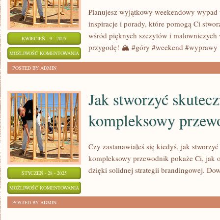
Planujesz wyjątkowy weekendowy wypad 
inspiracje i porady, które pomogą Ci stwo
wśród pięknych szczytów i malowniczych
KWIECIEŃ - 9 - 2025
przygodę! 🏔️ #góry #weekend #wyprawy
WYJĄTKOWE
MOŻLIWOŚĆ KOMENTOWANIA
WEEKENDOWE
ZOSTAŁA WYŁĄCZONA
POSTED BY ADMIN
WYPADY
W
Jak stworzyć skutec
GÓRACH:
kompleksowy przew
INSPIRACJE
I
PORADY
Czy zastanawiałeś się kiedyś, jak stworzy
kompleksowy przewodnik pokaże Ci, jak o
dzięki solidnej strategii brandingowej. Dow
STYCZEŃ - 28 - 2025
JAK
MOŻLIWOŚĆ KOMENTOWANIA
STWORZYĆ
ZOSTAŁA WYŁĄCZONA
POSTED BY ADMIN
SKUTECZNĄ