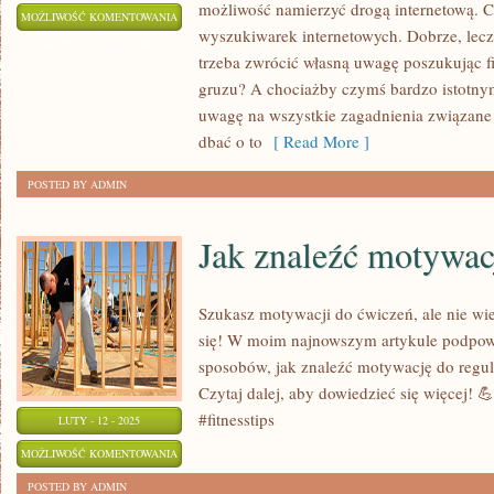
możliwość namierzyć drogą internetową. C
WYWÓZ
MOŻLIWOŚĆ KOMENTOWANIA
wyszukiwarek internetowych. Dobrze, lecz
GRUZU
ZOSTAŁA WYŁĄCZONA
trzeba zwrócić własną uwagę poszukując 
Z
gruzu? A chociażby czymś bardzo istotnym
PLACU
uwagę na wszystkie zagadnienia związane
BUDOWY
dbać o to
[ Read More ]
POSTED BY ADMIN
Jak znaleźć motywac
Szukasz motywacji do ćwiczeń, ale nie wi
się! W moim najnowszym artykule podpow
sposobów, jak znaleźć motywację do regula
Czytaj dalej, aby dowiedzieć się więcej! 💪
#fitnesstips
LUTY - 12 - 2025
JAK
MOŻLIWOŚĆ KOMENTOWANIA
ZNALEŹĆ
ZOSTAŁA WYŁĄCZONA
POSTED BY ADMIN