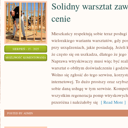
Solidny warsztat za
cenie
Mieszkańcy respektują sobie teraz posługi 
wielorakiego wariantu warsztatów, gdy p
przy urządzeniach, jakie posiadają. Jeżeli
SIERPIEŃ - 15 - 2025
że często się on uszkadza, dlatego że jego
SOLIDNY
MOŻLIWOŚĆ KOMENTOWANIA
Naprawa wtryskiwaczy musi więc być real
WARSZTAT
ZOSTAŁA WYŁĄCZONA
warsztat o obfitym doświadczeniu i godzi
ZAWSZE
Wolno się zgłosić do tego serwisu, korzyst
BĘDZIE
internetowej. To dużo prostszy oraz szybs
W
sobie daną usługę w tym serwisie. Kompete
CENIE
wszystkim regeneracja pomp wtryskowych, 
przeróżna i należałoby się
[ Read More ]
POSTED BY ADMIN