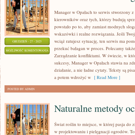
Manager w Opałach to serwis stworzony z 
kierowników oraz tych, którzy budują sprz
powstało po to, aby zamiast modnych slo
wskazówki i realne rozwiązania. Jeśli Twoj
wciąż ratujesz sytuację, ten serwis ma pom
GRUDZIEŃ - 27 - 2025
przekuć bałagan w proces. Polecamy także
ZDROWIE
MOŻLIWOŚĆ KOMENTOWANIA
Zarządzanie konfliktami. W świecie, w kt
I
ZOSTAŁA WYŁĄCZONA
sukcesy, Manager w Opałach stawia na zdr
WELL-
działanie, a nie ładne cytaty. Teksty są pi
BEING
a potem wdrożyć w
[ Read More ]
W
PRACY
POSTED BY ADMIN
Naturalne metody oc
Świat roślin to miejsce, w której pasja do 
w projektowaniu i pielęgnacji ogrodów. To