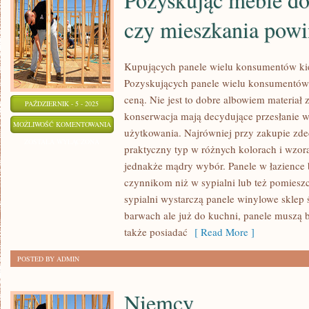
czy mieszkania pow
Kupujących panele wielu konsumentów kie
Pozyskujących panele wielu konsumentów k
ceną. Nie jest to dobre albowiem materiał
PAŹDZIERNIK - 5 - 2025
konserwacja mają decydujące przesłanie w 
POZYSKUJĄC
MOŻLIWOŚĆ KOMENTOWANIA
użytkowania. Najrówniej przy zakupie zde
MEBLE
ZOSTAŁA WYŁĄCZONA
praktyczny typ w różnych kolorach i wzorac
DO
jednakże mądry wybór. Panele w łazience
NASZEGO
czynnikom niż w sypialni lub też pomies
DOMU
sypialni wystarczą panele winylowe sklep ś
CZY
barwach ale już do kuchni, panele muszą 
MIESZKANIA
także posiadać
[ Read More ]
POWINNIŚMY
POSTED BY ADMIN
Niemcy