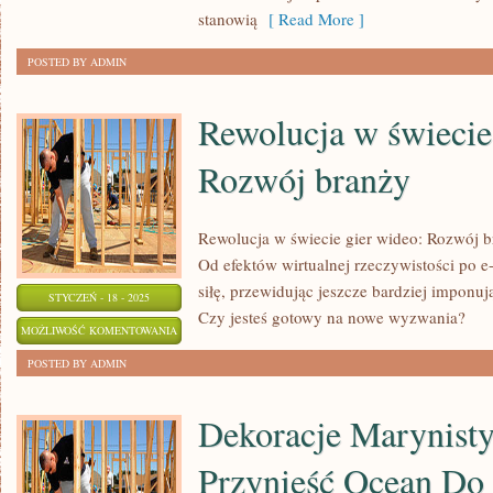
NIE?
stanowią
[ Read More ]
POSTED BY ADMIN
Rewolucja w świecie
Rozwój branży
Rewolucja w świecie gier wideo: Rozwój br
Od efektów wirtualnej rzeczywistości po e-
siłę, przewidując jeszcze bardziej imponuj
STYCZEŃ - 18 - 2025
Czy jesteś gotowy na nowe wyzwania?
REWOLUCJA
MOŻLIWOŚĆ KOMENTOWANIA
W
ZOSTAŁA WYŁĄCZONA
POSTED BY ADMIN
ŚWIECIE
GIER
Dekoracje Marynisty
WIDEO:
Przynieść Ocean Do
ROZWÓJ