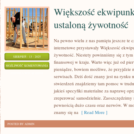
Większość ekwipun
ustaloną żywotność
Na pewno wielu z nas pamięta jeszcze te c
internetowe przystawały Większość ekw
żywotność. Niestety powinniśmy się z tym 
SIERPIEŃ - 13 - 2025
finansowej w kraju. Warto więc już od pi
WIĘKSZOŚĆ
MOŻLIWOŚĆ KOMENTOWANIA
pieniądze, bowiem możliwe, że przyjdzie 
EKWIPUNKÓW
ZOSTAŁA WYŁĄCZONA
serwisach. Dziś dość znany jest na rynku
MA
stwierdzeń znajdziemy tam pomoc w trudnej 
USTALONĄ
jakieś specyfiki materialne za naprawę op
ŻYWOTNOŚĆ
zreperować samodzielnie. Zaoszczędzimy s
pewnością dużo czasu oraz nerwów. W mom
znamy się na
[ Read More ]
POSTED BY ADMIN