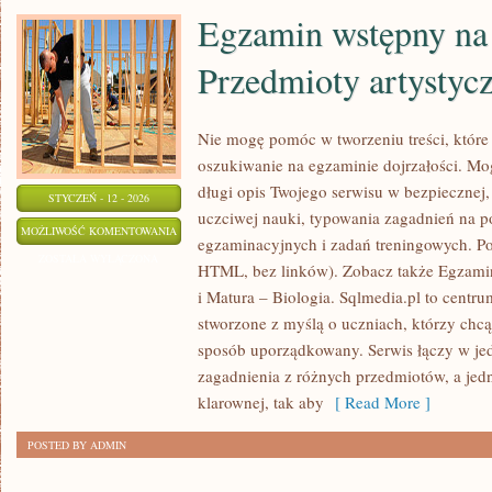
Egzamin wstępny na 
Przedmioty artystyc
Nie mogę pomóc w tworzeniu treści, które 
oszukiwanie na egzaminie dojrzałości. Mo
długi opis Twojego serwisu w bezpiecznej, 
STYCZEŃ - 12 - 2026
uczciwej nauki, typowania zagadnień na
EGZAMIN
MOŻLIWOŚĆ KOMENTOWANIA
egzaminacyjnych i zadań treningowych. Po
WSTĘPNY
ZOSTAŁA WYŁĄCZONA
HTML, bez linków). Zobacz także Egzamin
NA
i Matura – Biologia. Sqlmedia.pl to cent
STUDIA
stworzone z myślą o uczniach, którzy chc
–
sposób uporządkowany. Serwis łączy w je
PRZEDMIOTY
zagadnienia z różnych przedmiotów, a jed
ARTYSTYCZNE
klarownej, tak aby
[ Read More ]
POSTED BY ADMIN