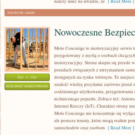
należy mieć na uwadze, że
[ Read More ]
POSTED BY ADMIN
Nowoczesne Bezpiec
Moto Concierge to motoryzacyjny serwis t
przygotowany z myślą o osobach chcących
motoryzacyjny. Strona skupia się przede 
poradach związanych z utrzymaniem samo
dostępnych na rynku wtórnym. To miejsce
MAJ - 6 - 2026
znaleźć wiedzę przydatne zarówno przed z
NOWOCZESNE
MOŻLIWOŚĆ KOMENTOWANIA
codziennego użytkowania, przygotowania 
BEZPIECZEŃSTWO
ZOSTAŁA WYŁĄCZONA
technicznego pojazdu. Zobacz też: Autono
Internet Rzeczy (IoT). Charakter strony mo
Moto Concierge nie koncentruje się wyłąc
ale porusza tematy, które mogą realnie p
samochodów oraz osobom
[ Read More ]