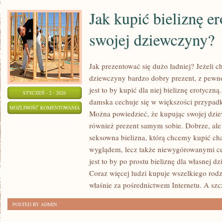
Jak kupić bieliznę er
swojej dziewczyny?
Jak prezentować się dużo ładniej? Jeżeli c
dziewczyny bardzo dobry prezent, z pew
jest to by kupić dla niej bieliznę erotyczn
STYCZEŃ - 2 - 2026
damska cechuje się w większości przypa
JAK
MOŻLIWOŚĆ KOMENTOWANIA
Można powiedzieć, że kupując swojej dzie
KUPIĆ
ZOSTAŁA WYŁĄCZONA
również prezent samym sobie. Dobrze, al
BIELIZNĘ
seksowna bielizna, którą chcemy kupić ch
EROTYCZNĄ
wyglądem, lecz także niewygórowanymi ce
DLA
jest to by po prostu bieliznę dla własnej d
SWOJEJ
Coraz więcej ludzi kupuje wszelkiego rodza
DZIEWCZYNY?
właśnie za pośrednictwem Internetu. A szc
POSTED BY ADMIN