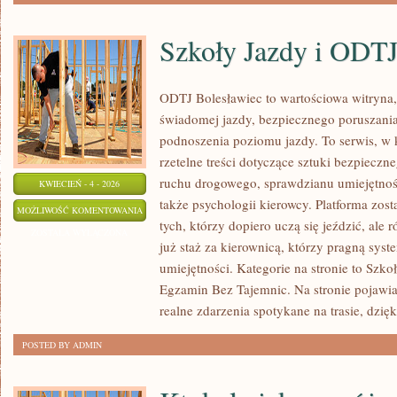
MOTYWACJĘ
DO
Szkoły Jazdy i ODT
ĆWICZEŃ?
ODTJ Bolesławiec to wartościowa witryna, 
świadomej jazdy, bezpiecznego poruszania
podnoszenia poziomu jazdy. To serwis, w 
rzetelne treści dotyczące sztuki bezpiecz
ruchu drogowego, sprawdzianu umiejętnoś
KWIECIEŃ - 4 - 2026
także psychologii kierowcy. Platforma zos
SZKOŁY
MOŻLIWOŚĆ KOMENTOWANIA
tych, którzy dopiero uczą się jeździć, ale
JAZDY
ZOSTAŁA WYŁĄCZONA
już staż za kierownicą, którzy pragną syst
I
umiejętności. Kategorie na stronie to Szk
ODTJ
Egzamin Bez Tajemnic. Na stronie pojawiaj
realne zdarzenia spotykane na trasie, dzię
POSTED BY ADMIN