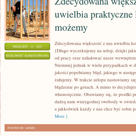
Zdecydowana większ
uwielbia praktyczne 
możemy
Zdecydowana większość z nas uwielbia ko
WRZESIEŃ - 13 - 2025
{Długo wyczekujemy na urlop, dzięki ja
ZDECYDOWANA
MOŻLIWOŚĆ KOMENTOWANIA
od pracy oraz naładować nasze wewnętrzne
WIĘKSZOŚĆ
ZOSTAŁA WYŁĄCZONA
Niemniej jednak w wielu przypadkach w do
Z
jakości popełniamy błąd, jakiego w następ
NAS
żałujemy. W trakcie urlopu nastawiamy si
UWIELBIA
błądzenie po górach. A mimo to decydujem
PRAKTYCZNE
własnoręcznie. Obawiamy się, że posiłki 
dadzą nam wiarygodnej swobody w zwiedza
KLIMATY,
a jakkolwiek każdy z nas chce być sobie 
KTÓRE
More ]
MOŻEMY
POSTED BY ADMIN