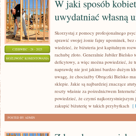
W jaki sposób kobie
uwydatniać własną u
Skorzystaj z pomocy profesjonalnego psych
sprawić swojej żonie fajny upominek, bez 
wiedzieć, że biżuteria jest kapitalnym r
CZERWIEC - 28 - 2025
rachubę złoto. Generalnie Jubiler Bielsko t
W
MOŻLIWOŚĆ KOMENTOWANIA
deficytowy, a więc można powiedzieć, że tr
JAKI
ZOSTAŁA WYŁĄCZONA
naprawdę nie jest jakimś bardzo dużym k
SPOSÓB
uwagę, że chociażby Obrączki Bielsko m
KOBIETY
sklepie. Jakie są najbardziej znaczące atu
MOGĄ
reszty właśnie za pośrednictwem Internet
UWYDATNIAĆ
powiedzieć, że czymś najkorzystniejszym j
WŁASNĄ
zakupić biżuterię w takich przybytkach
[ 
URODĘ?
POSTED BY ADMIN