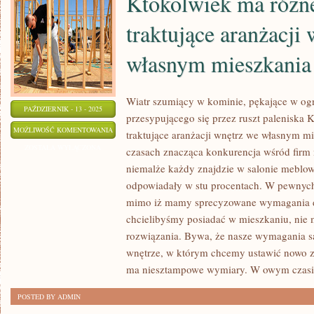
Ktokolwiek ma różn
traktujące aranżacji
własnym mieszkania
Wiatr szumiący w kominie, pękające w ogn
PAŹDZIERNIK - 13 - 2025
przesypującego się przez ruszt paleniska
KTOKOLWIEK
MOŻLIWOŚĆ KOMENTOWANIA
traktujące aranżacji wnętrz we własnym mi
MA
ZOSTAŁA WYŁĄCZONA
czasach znacząca konkurencja wśród firm
RÓŻNE
niemalże każdy znajdzie w salonie meblow
WYOBRAŻENIE
odpowiadały w stu procentach. W pewnych 
TRAKTUJĄCE
mimo iż mamy sprecyzowane wymagania dot
ARANŻACJI
chcielibyśmy posiadać w mieszkaniu, nie
rozwiązania. Bywa, że nasze wymagania s
WNĘTRZ
wnętrze, w którym chcemy ustawić nowo 
WE
ma niesztampowe wymiary. W owym czasi
WŁASNYM
MIESZKANIA
POSTED BY ADMIN