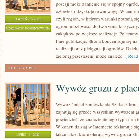
posesji może zamienić się w spójny ogród,
człowiek odzyskuje równowagę. W centrum t
czyli region, w którym warunki potrafią si
STYCZEŃ - 27 - 2026
ogrom możliwości do tworzenia klasyczny
NATURALNE
MOŻLIWOŚĆ KOMENTOWANIA
zakątków po większe realizacje. Polecamy
METODY
ZOSTAŁA WYŁĄCZONA
Inne publikacje. Strona koncentruje się na 
OCHRONY
realizacji oraz pielęgnacji ogrodów. Dzięk
ROŚLIN
zielonej przestrzeni, może znaleźć
[ Read 
POSTED BY ADMIN
Wywóz gruzu z pla
Wywóz śmieci z mieszkania Szukasz firm, 
zajmują się przede wszystkim wywozem gr
powiedzieć, że znalezienie tego typu firm
W końcu dzisiaj w Internecie reklamuje się
także takie, które oferują wywóz gruzu kli
LIPIEC - 6 - 2025