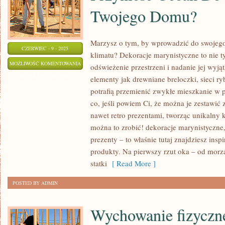
BRANŻY
Twojego Domu?
Marzysz o tym, by wprowadzić do swojeg
CZERWIEC - 9 - 2025
klimatu? Dekoracje marynistyczne to nie ty
DEKORACJE
MOŻLIWOŚĆ KOMENTOWANIA
odświeżenie przestrzeni i nadanie jej wyj
MARYNISTYCZNE:
ZOSTAŁA WYŁĄCZONA
elementy jak drewniane breloczki, sieci ry
JAK
potrafią przemienić zwykłe mieszkanie w
PRZYNIEŚĆ
co, jeśli powiem Ci, że można je zestawi
OCEAN
nawet retro prezentami, tworząc unikalny k
DO
można to zrobić! dekoracje marynistyczne,
prezenty – to właśnie tutaj znajdziesz inspi
WNĘTRZA
produkty. Na pierwszy rzut oka – od mor
TWOJEGO
statki
[ Read More ]
DOMU?
POSTED BY ADMIN
Wychowanie fizyczn