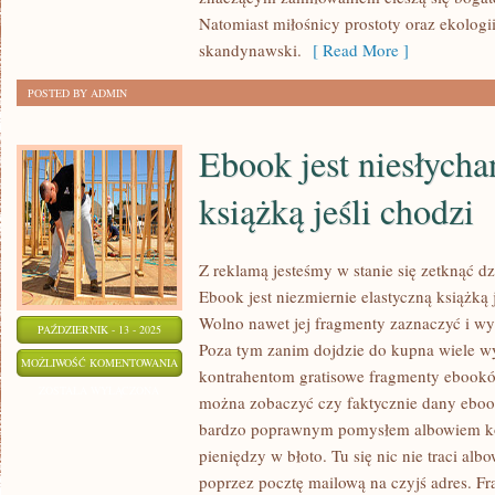
Natomiast miłośnicy prostoty oraz ekologi
W
skandynawski.
[ Read More ]
ZALEŻNOŚCI
OD
POSTED BY ADMIN
TEGO,
JAKI
Ebook jest niesłycha
TO
RODZAJ
książką jeśli chodzi
Z reklamą jesteśmy w stanie się zetknąć dz
Ebook jest niezmiernie elastyczną książką j
Wolno nawet jej fragmenty zaznaczyć i w
PAŹDZIERNIK - 13 - 2025
Poza tym zanim dojdzie do kupna wiele w
EBOOK
MOŻLIWOŚĆ KOMENTOWANIA
kontrahentom gratisowe fragmenty ebookó
JEST
ZOSTAŁA WYŁĄCZONA
można zobaczyć czy faktycznie dany ebook 
NIESŁYCHANIE
bardzo poprawnym pomysłem albowiem ko
ELASTYCZNĄ
pieniędzy w błoto. Tu się nic nie traci al
KSIĄŻKĄ
poprzez pocztę mailową na czyjś adres. Fr