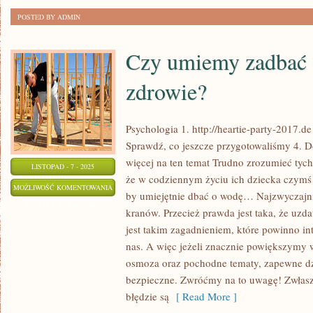
ZAMIESZKANIA
POSTED BY ADMIN
Czy umiemy zadbać 
zdrowie?
Psychologia 1. http://heartie-party-2017.de
Sprawdź, co jeszcze przygotowaliśmy 4. D
więcej na ten temat Trudno zrozumieć tych
LISTOPAD - 7 - 2025
że w codziennym życiu ich dziecka czymś 
CZY
MOŻLIWOŚĆ KOMENTOWANIA
by umiejętnie dbać o wodę… Najzwyczajnie
UMIEMY
ZOSTAŁA WYŁĄCZONA
kranów. Przecież prawda jest taka, że uz
ZADBAĆ
jest takim zagadnieniem, które powinno i
O
nas. A więc jeżeli znacznie powiększymy
WŁASNE
osmoza oraz pochodne tematy, zapewne dz
ZDROWIE?
bezpieczne. Zwróćmy na to uwagę! Zwłas
błędzie są
[ Read More ]