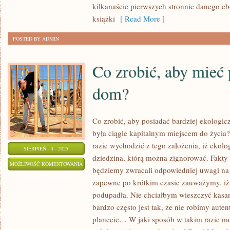
JEŚLI
kilkanaście pierwszych stronnic danego ebo
CHODZI
książki
[ Read More ]
POSTED BY ADMIN
Co zrobić, aby mieć
dom?
Co zrobić, aby posiadać bardziej ekologi
była ciągle kapitalnym miejscem do życi
razie wychodzić z tego założenia, iż ekolo
SIERPIEŃ - 4 - 2025
dziedzina, którą można zignorować. Fakty są
CO
MOŻLIWOŚĆ KOMENTOWANIA
będziemy zwracali odpowiedniej uwagi na 
ZROBIĆ,
ZOSTAŁA WYŁĄCZONA
zapewne po krótkim czasie zauważymy, iż 
ABY
podupadła. Nie chciałbym wieszczyć kasan
MIEĆ
bardzo często jest tak, że nie robimy aute
PROEKOLOGICZNY
planecie… W jaki sposób w takim razie m
DOM?