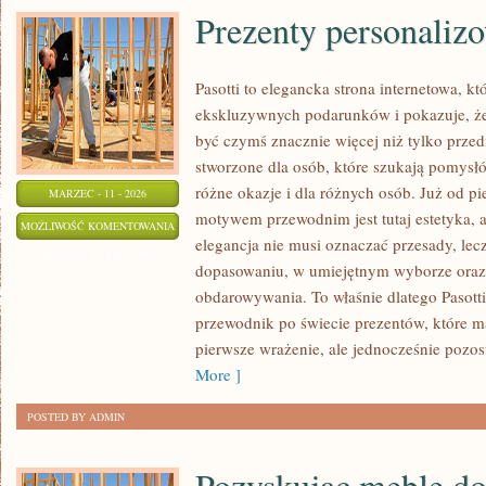
MARKĘ:
Prezenty personaliz
KOMPLEKSOWY
PRZEWODNIK
Pasotti to elegancka strona internetowa, kt
ekskluzywnych podarunków i pokazuje, ż
być czymś znacznie więcej niż tylko prze
stworzone dla osób, które szukają pomysł
różne okazje i dla różnych osób. Już od p
MARZEC - 11 - 2026
motywem przewodnim jest tutaj estetyka, a
PREZENTY
MOŻLIWOŚĆ KOMENTOWANIA
elegancja nie musi oznaczać przesady, lec
PERSONALIZOWANE
ZOSTAŁA WYŁĄCZONA
dopasowaniu, w umiejętnym wyborze ora
obdarowywania. To właśnie dlatego Pasott
przewodnik po świecie prezentów, które m
pierwsze wrażenie, ale jednocześnie pozo
More ]
POSTED BY ADMIN
Pozyskując meble d