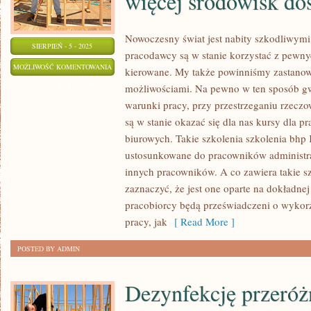
więcej środowisk do
Nowoczesny świat jest nabity szkodliwym
SIERPIEŃ - 5 - 2025
pracodawcy są w stanie korzystać z pewnyc
NA
MOŻLIWOŚĆ KOMENTOWANIA
kierowane. My także powinniśmy zastanow
STWORZONYM
ZOSTAŁA WYŁĄCZONA
możliwościami. Na pewno w ten sposób gw
PRZEZ
warunki pracy, przy przestrzeganiu rzeczo
NAS
są w stanie okazać się dla nas kursy dla 
RYNKU
biurowych. Takie szkolenia szkolenia bhp
Z
ustosunkowane do pracowników administr
innych pracowników. A co zawiera takie 
ROKU
zaznaczyć, że jest one oparte na dokładnej 
NA
pracobiorcy będą przeświadczeni o wykor
ROK
pracy, jak
[ Read More ]
POJAWIA
SIĘ
POSTED BY ADMIN
CORAZ
TO
Dezynfekcję przeróż
WIĘCEJ
ŚRODOWISK