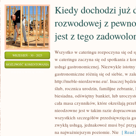
Kiedy dochodzi już 
rozwodowej z pewnoś
jest z tego zadowolo
Wszystko w cateringu rozpoczyna się od s
WRZESIEŃ - 30 - 2025
w cateringu zaczyna się od spotkania z ko
KIEDY
MOŻLIWOŚĆ KOMENTOWANIA
usługi gastronomicznej. Niezwykle istotny
DOCHODZI
ZOSTAŁA WYŁĄCZONA
gastronomiczne różnią się od siebie, w za
JUŻ
http://meble-nierdzewne.eu/. Inaczej będz
DO
ślub, rocznica urodzin, familijne zebranie,
SPRAWY
biesiadna, odświętny bankiet, lub uroczyst
ROZWODOWEJ
cała masa czynników, które określają prz
nieodzowne jest w takim razie dopracowan
Z
wszystkich szczegółów przedsięwzięcia ga
PEWNOŚCIĄ
zwykłą usługą, jednakowoż musi być prz
NIKT
na najważniejszym poziomie. Nie
[ Read 
NIE