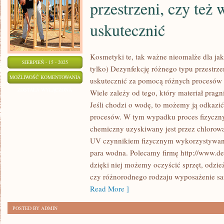
przestrzeni, czy też
DOSKONALĄCYCH
uskutecznić
Kosmetyki te, tak ważne nieomalże dla jak
SIERPIEŃ - 15 - 2025
tylko) Dezynfekcję różnego typu przestrz
DEZYNFEKCJĘ
MOŻLIWOŚĆ KOMENTOWANIA
uskutecznić za pomocą różnych procesów 
PRZERÓŻNEGO
ZOSTAŁA WYŁĄCZONA
Wiele zależy od tego, który materiał pragn
TYPU
Jeśli chodzi o wodę, to możemy ją odkaz
PRZESTRZENI,
procesów. W tym wypadku proces fizyczny
CZY
chemiczny uzyskiwany jest przez chlorow
TEŻ
UV czynnikiem fizycznym wykorzystywany
para wodna. Polecamy firmę http://www.dez
WODY
dzięki niej możemy oczyścić sprzęt, odzie
WOLNO
czy różnorodnego rodzaju wyposażenie sa
USKUTECZNIĆ
Read More ]
POSTED BY ADMIN