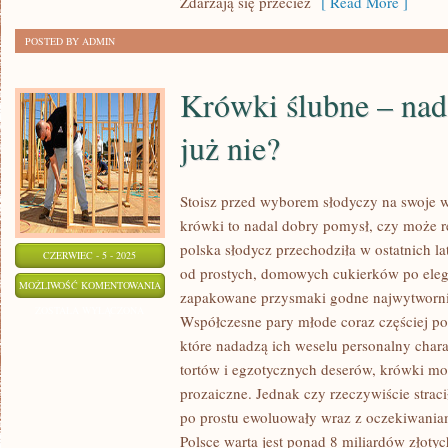
Zdarzają się przecież
[ Read More ]
W
OSOBISTYM
POSTED BY ADMIN
GABINECIE
NIŻ
Krówki ślubne – nad
już nie?
Stoisz przed wyborem słodyczy na swoje we
krówki to nadal dobry pomysł, czy może re
polska słodycz przechodziła w ostatnich 
CZERWIEC - 5 - 2025
od prostych, domowych cukierków po elega
KRÓWKI
MOŻLIWOŚĆ KOMENTOWANIA
zapakowane przysmaki godne najwytwornie
ŚLUBNE
ZOSTAŁA WYŁĄCZONA
Współczesne pary młode coraz częściej p
–
które nadadzą ich weselu personalny char
NADAL
tortów i egzotycznych deserów, krówki m
MODNE
prozaiczne. Jednak czy rzeczywiście strac
CZY
po prostu ewoluowały wraz z oczekiwania
JUŻ
Polsce warta jest ponad 8 miliardów złotyc