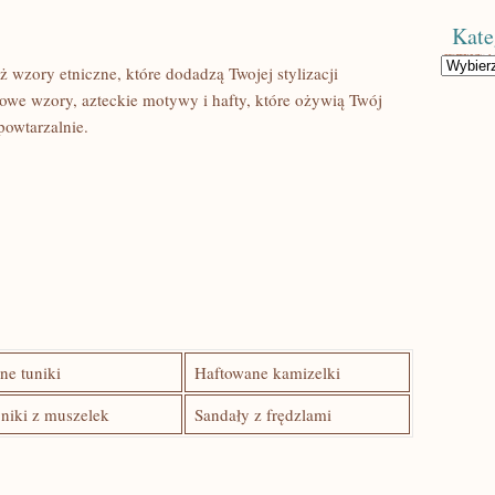
Kate
Kategorie
zory etniczne, które dodadzą‍ Twojej stylizacji
atowe‌ wzory, azteckie motywy ⁤i hafty,⁤ które ożywią Twój
epowtarzalnie.
e tuniki
Haftowane‌ kamizelki
niki⁤ z muszelek
Sandały z frędzlami