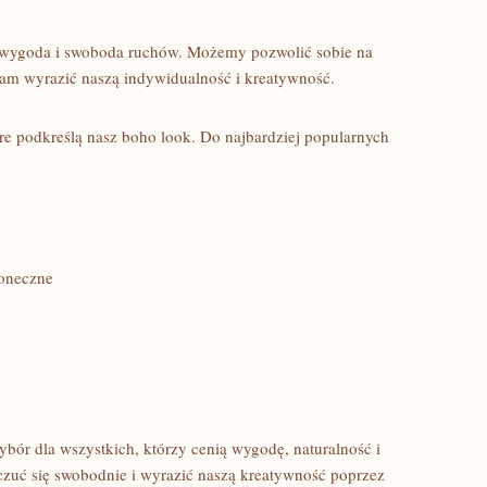
m wygoda i swoboda​ ruchów. Możemy pozwolić‍ sobie na
nam wyrazić naszą indywidualność⁤ i kreatywność.
re podkreślą⁢ nasz boho look. Do najbardziej​ popularnych
łoneczne
ybór dla wszystkich, którzy cenią wygodę, naturalność i
czuć się⁤ swobodnie i wyrazić naszą ⁤kreatywność ‍poprzez