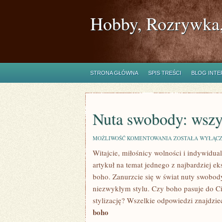
Hobby, Rozrywka,
STRONA GŁÓWNA
SPIS TREŚCI
BLOG INT
Nuta swobody: wszys
NUTA
MOŻLIWOŚĆ KOMENTOWANIA
ZOSTAŁA WYŁĄC
SWOBODY:
Witajcie, miłośnicy wolności i indywidu
WSZYSTKO
O
​artykuł na temat jednego⁣ z najbardziej e
STYLU
BOHO
boho. ​Zanurzcie ​się w świat​ nuty swobod
niezwykłym‍ stylu.⁢ Czy boho pasuje do 
stylizację? Wszelkie odpowiedzi znajdzieci
boho