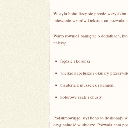
W stylu boho liczy się⁣ przede wszystki
mieszanie wzorów i tekstur, co pozwala 
Warto​ również ‍pamiętać o dodatkach, któ
należą:
frędzle i koronki
wielkie kapelusze i okulary przeciws
biżuteria z muszelek​ i kamieni
kolorowe​ szale​ i chusty
Podsumowując, styl ⁣boho to‌ doskonały w
oryginalność ​w​ ubiorze. ⁢Pozwala nam⁤ po