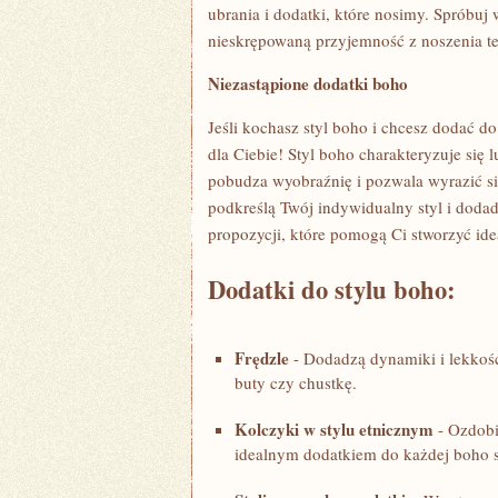
ubrania i dodatki, ⁢które nosimy. Spróbuj
nieskrępowaną przyjemność z‍ noszenia ⁤t
Niezastąpione dodatki boho
Jeśli kochasz ‌styl boho i chcesz dodać do 
dla Ciebie! Styl ⁢boho charakteryzuje się
⁤pobudza wyobraźnię i pozwala ​wyrazić s
podkreślą Twój indywidualny⁢ styl i doda
propozycji, które pomogą Ci stworzyć ide
Dodatki ⁤do stylu boho:
Frędzle
​- Dodadzą dynamiki i lekkości
buty czy chustkę.
Kolczyki ​w​ stylu⁤ etnicznym
⁤- Ozdob
idealnym dodatkiem do każdej boho st