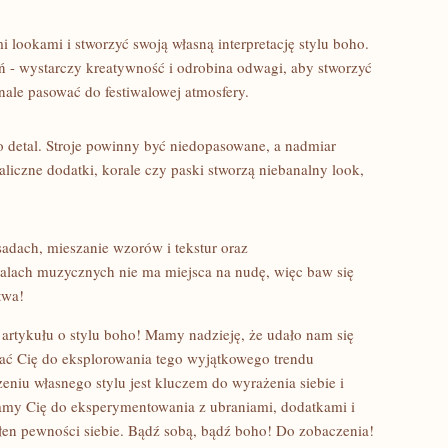
 lookami ⁣i ‌stworzyć swoją własną interpretację stylu boho.
ń ⁤-⁤ wystarczy​ kreatywność i odrobina odwagi, ⁤aby stworzyć
ale‌ pasować ​do festiwalowej atmosfery.
 detal. Stroje ​powinny​ być niedopasowane, a nadmiar
liczne dodatki, korale‍ czy ⁢paski stworzą niebanalny look,
dach, mieszanie wzorów ‌i tekstur ⁤oraz
alach muzycznych nie ma⁢ miejsca ‌na nudę, więc baw ‍się ​
twa!
artykułu o stylu boho!​ Mamy nadzieję, że⁤ udało⁤ nam się
wać Cię do eksplorowania⁤ tego wyjątkowego⁤ trendu
niu własnego stylu jest kluczem​ do wyrażenia siebie i
ęcamy Cię do eksperymentowania z ​ubraniami, dodatkami i
ełen pewności siebie. Bądź sobą,⁣ bądź boho!​ Do zobaczenia!