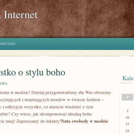
 Internet
ERNETOWY
tko o stylu boho
Kale
ZONA
alizmu w modzie! Dzisiaj przygotowaliśmy​ dla Was obszerny
P
kscytujących i‍ inspirujących ⁣trendów w świecie fashion –
y‌ i odkryjcie wszystko, ‌co musicie wiedzieć o tym
3
Ciebie? Czy wiesz, jak skomponować idealną boho⁣
10
Nuta‍ swobody‍ w modzie
e‍ tutaj! ‍Zapraszamy⁣ do lektury!
17
24