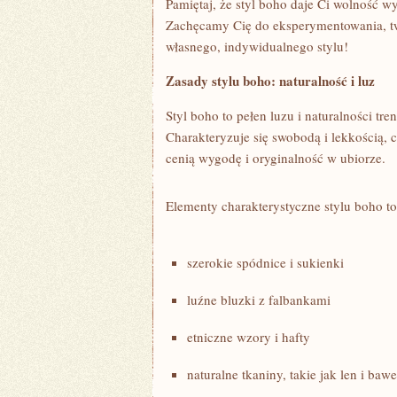
Pamiętaj,⁣ że styl boho daje Ci wolność ‌w
Zachęcamy‌ Cię do eksperymentowania, ​tw
własnego, indywidualnego stylu!
Zasady stylu⁣ boho: naturalność i luz
Styl boho to pełen luzu i⁣ naturalności tre
Charakteryzuje się swobodą i​ lekkością, 
cenią wygodę i oryginalność w ubiorze.
Elementy charakterystyczne stylu boho to
szerokie spódnice ‌i sukienki
luźne bluzki⁢ z falbankami
etniczne ‌wzory i hafty
naturalne tkaniny, ‍takie jak len ⁤i baw