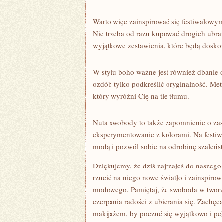
Warto więc zainspirować się festiwalowymi
Nie⁤ trzeba od ⁢razu kupować‍ drogich ubra
wyjątkowe zestawienia, ⁣które będą doskon
W stylu boho ważne⁢ jest również dbanie o
ozdób tylko​ podkreślić oryginalność. Meta
który wyróżni Cię na⁢ tle ‌tłumu.
Nuta swobody to także zapomnienie o zasa
eksperymentowanie z kolorami.‍ Na ​festiw
modą i pozwól ‍sobie ‌na odrobinę szaleńs
Dziękujemy, że dziś zajrzałeś do ⁣naszego 
rzucić na niego nowe światło i ​zainspiro
modowego. Pamiętaj, że swoboda w⁣ tworze
czerpania radości z ‌ubierania się. Zach
⁣makijażem, ​by poczuć się wyjątkowo⁢ i p