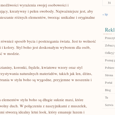
31
ożliwości wyrażenia swojej‍ osobowości ‍i
irujący, kreatywny ⁣i pełen swobody.‌ Najważniejsze jest, aby
« lip
ieszanie różnych elementów, tworząc unikalne i‌ oryginalne⁣
Rekl
Przeczyt
o również sposób bycia i postrzegania⁢ świata. Jest to wolność
Zobacz p
i kolory. Styl ‌boho‌ jest‌ doskonałym wyborem‍ dla ‌osób,⁣
Odkryj 
ość w modzie.
Poznaj 
aniny, ​koronki, frędzle, kwiatowe wzory oraz⁤ styl
Pobierz
rzystywania naturalnych materiałów,⁢ takich jak⁢ len, ⁣dżins,
Strona
 ubrania ⁢w stylu boho są wygodne, przyjemne w noszeniu i
Portal
Blog
Tu
h elementów stylu​ boho są długie suknie maxi, które
Serwis
ak ​wolny duch. W połączeniu z naszyjnikami z muszelek,
i stworzą ⁤idealny letni look, który emanuje luzem ⁢i ​