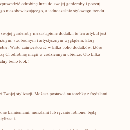
 wprowadzić ⁢odrobinę luzu do⁤ swojej garderoby i poczuj
ego ‍niezobowiązującego,⁤ a jednocześnie stylowego trendu!
swojej garderoby niezastąpione dodatki, ⁢to ten artykuł​ jest⁣
 ⁢luźnym,‌ swobodnym⁢ i artystycznym wyglądem, który
iebie. Warto zainwestować w ⁣kilka boho dodatków,⁢ które
dzą Ci odrobinę magii w codziennym ubiorze. Oto ‌kilka
alny ​boho look!
 Twojej stylizacji. Możesz⁢ postawić na torebkę z frędzlami,
ione kamieniami, muszlami lub ⁤ręcznie robione, będą
ylizacji.