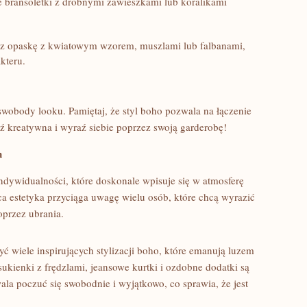
bransoletki z drobnymi zawieszkami lub koralikami​
z opaskę z kwiatowym wzorem, muszlami lub falbanami,
kteru.
swobody⁤ looku. Pamiętaj, że ‌styl boho pozwala ‍na⁣ łączenie
ź kreatywna‍ i wyraź siebie poprzez ​swoją garderobę!
h
ndywidualności, ‌które ⁤doskonale⁤ wpisuje się ‍w atmosferę⁢
a estetyka przyciąga‍ uwagę wielu osób, które ⁢chcą wyrazić
oprzez ubrania.
wiele ⁤inspirujących ⁤stylizacji​ boho, ​które emanują⁢ luzem
ukienki z frędzlami, ⁣jeansowe kurtki i ‍ozdobne dodatki są
ala poczuć się swobodnie i wyjątkowo, co⁢ sprawia, że jest