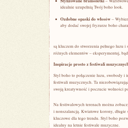
Stylizowane bransoletki
– Warstwowe 
idealnie uzupełnią Twój boho ⁣look.
Ozdobne opaski do‌ włosów
– Wybier
aby dodać swojej fryzurze boho chara
są⁢ kluczem do stworzenia ‍pełnego luzu i 
różnych‍ elementów⁣ – eksperymentuj, ​bąd
Inspiracje ‍prosto​ z festiwali muzycznyc
Styl boho⁢ to połączenie⁣ luzu, swobody i i
festiwali muzycznych. Ta niezobowiązując
swoją kreatywność i poczucie wolności ‌p
Na ​festiwalowych terenach można zobaczyć 
i‍ nonszalancją. Kwiatowe korony, długie s
kluczowe dla ⁤tego trendu. Styl boho pozw
idealny na letnie festiwale‍ muzyczne.