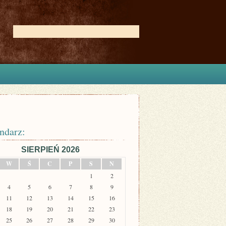
ndarz:
SIERPIEŃ 2026
W
Ś
C
P
S
N
1
2
4
5
6
7
8
9
11
12
13
14
15
16
18
19
20
21
22
23
25
26
27
28
29
30