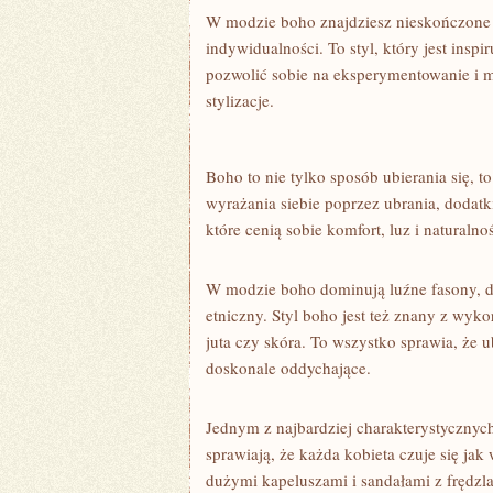
W modzie⁣ boho znajdziesz nieskończone m
‌indywidualności.‍ To styl, który jest insp
pozwolić sobie na eksperymentowanie i ​m
stylizacje.
Boho ​to nie tylko sposób ubierania się, t
wyrażania siebie⁤ poprzez ubrania, dodatki 
które ⁤cenią sobie komfort, luz i naturaln
W modzie boho dominują luźne fasony,⁢ dzi
etniczny. Styl‌ boho‍ jest też znany z wyko
juta czy skóra. To wszystko​ sprawia, ​że
⁢doskonale oddychające.
Jednym z⁤ najbardziej charakterystycznyc
sprawiają,⁤ że⁢ każda kobieta ⁣czuje się j
dużymi ⁤kapeluszami i sandałami ⁤z frędzlam