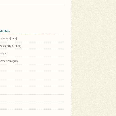
ama:
aj więcej tutaj
ełen artykuł tutaj
więcej
pełne szczegóły