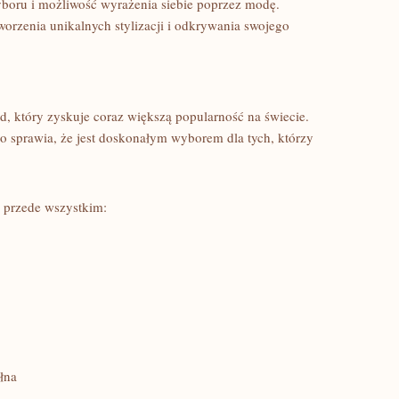
yboru i możliwość wyrażenia⁤ siebie‍ poprzez​ modę.
orzenia unikalnych ⁤stylizacji i odkrywania swojego
nd,‍ który zyskuje ‌coraz większą popularność⁤ na świecie.
co⁤ sprawia, że⁤ jest doskonałym wyborem dla tych, którzy
 przede ⁣wszystkim:
ełna