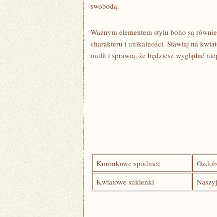
swobodą.
Ważnym elementem stylu boho są również w
charakteru i ‍unikalności. ⁤Stawiaj na kwi
‍outfit⁢ i‌ sprawią, że​ będziesz wyglądać ni
Koronkowe spódnice
Ozdobn
Kwiatowe sukienki
Naszyj