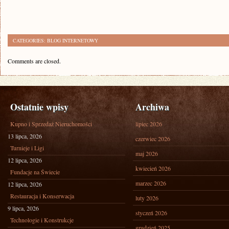
CATEGORIES:
BLOG INTERNETOWY
Comments are closed.
Ostatnie wpisy
Archiwa
Kupno i Sprzedaż Nieruchomości
lipiec 2026
13 lipca, 2026
czerwiec 2026
Turnieje i Ligi
maj 2026
12 lipca, 2026
kwiecień 2026
Fundacje na Świecie
marzec 2026
12 lipca, 2026
Restauracja i Konserwacja
luty 2026
9 lipca, 2026
styczeń 2026
Technologie i Konstrukcje
grudzień 2025