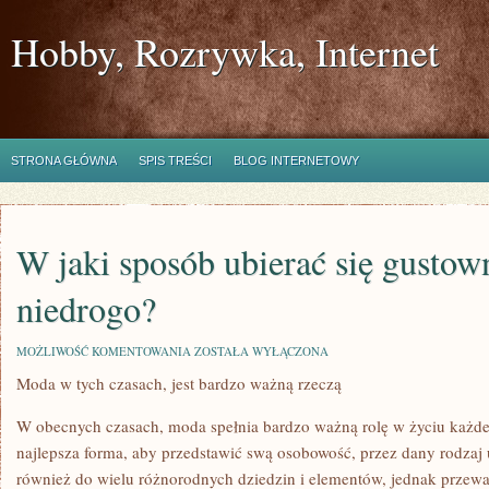
Hobby, Rozrywka, Internet
STRONA GŁÓWNA
SPIS TREŚCI
BLOG INTERNETOWY
W jaki sposób ubierać się gustown
niedrogo?
W
MOŻLIWOŚĆ KOMENTOWANIA
ZOSTAŁA WYŁĄCZONA
JAKI
Moda w tych czasach, jest bardzo ważną rzeczą
SPOSÓB
UBIERAĆ
SIĘ
W obecnych czasach, moda spełnia bardzo ważną rolę w życiu każdeg
GUSTOWNIE,
LECZ
najlepsza forma, aby przedstawić swą osobowość, przez dany rodzaj 
NIEDROGO?
również do wielu różnorodnych dziedzin i elementów, jednak przewa