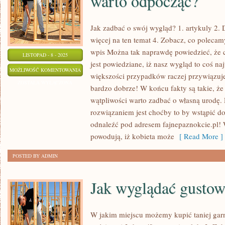
warto odpocząć?
Jak zadbać o swój wygląd? 1. artykuly 2. 
więcej na ten temat 4. Zobacz, co polecam
wpis Można tak naprawdę powiedzieć, że c
LISTOPAD - 8 - 2025
jest powiedziane, iż nasz wygląd to coś na
W
MOŻLIWOŚĆ KOMENTOWANIA
większości przypadków raczej przywiązuj
KTÓRYM
ZOSTAŁA WYŁĄCZONA
bardzo dobrze! W końcu fakty są takie, że
MIEJSCU
wątpliwości warto zadbać o własną urodę.
TAK
rozwiązaniem jest choćby to by wstąpić do
NAPRAWDĘ
odnaleźć pod adresem fajnepaznokcie.pl!
WARTO
powodują, iż kobieta może
[ Read More ]
ODPOCZĄĆ?
POSTED BY ADMIN
Jak wyglądać gustow
W jakim miejscu możemy kupić taniej garn