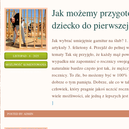
Jak możemy przygot
dziecko do pierwsze
Jak wybrać umiejętnie garnitur na ślub? 1
artykuly 3. felietony 4. Przejdź do pełnej
tematy Tak się przyjęło, że każdy mąż po
LISTOPAD - 8 - 2025
wypadku nie zapomnieć o rocznicy swoje
JAK
MOŻLIWOŚĆ KOMENTOWANIA
naturalnie bardzo często jest tak, że mężc
MOŻEMY
ZOSTAŁA WYŁĄCZONA
rocznicy. To źle, bo możemy być w 100% 
PRZYGOTOWAĆ
dobrze o tym pamięta. Dobrze, ale co w ta
SWOJE
człowiek, który pragnie jakoś uczcić roczn
DZIECKO
wiele możliwości, ale jedną z lepszych jes
DO
]
PIERWSZEJ
POSTED BY ADMIN
KOMUNII?