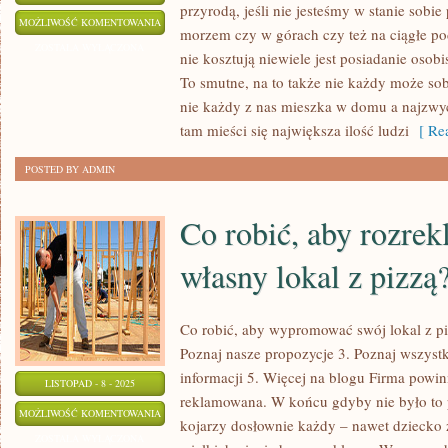
przyrodą, jeśli nie jesteśmy w stanie sobi
W
MOŻLIWOŚĆ KOMENTOWANIA
morzem czy w górach czy też na ciągłe po
BIURZE
ZOSTAŁA WYŁĄCZONA
nie kosztują niewiele jest posiadanie os
POTRZEBNE
To smutne, na to także nie każdy może so
SĄ
nie każdy z nas mieszka w domu a najzwyc
NIE
tam mieści się największa ilość ludzi
[ Rea
TYLKO
POSTED BY ADMIN
BIURKA
Co robić, aby rozre
własny lokal z pizzą
Co robić, aby wypromować swój lokal z pi
Poznaj nasze propozycje 3. Poznaj wszyst
informacji 5. Więcej na blogu Firma powi
LISTOPAD - 8 - 2025
reklamowana. W końcu gdyby nie było to p
CO
MOŻLIWOŚĆ KOMENTOWANIA
kojarzy dosłownie każdy – nawet dziecko z
ROBIĆ,
ZOSTAŁA WYŁĄCZONA