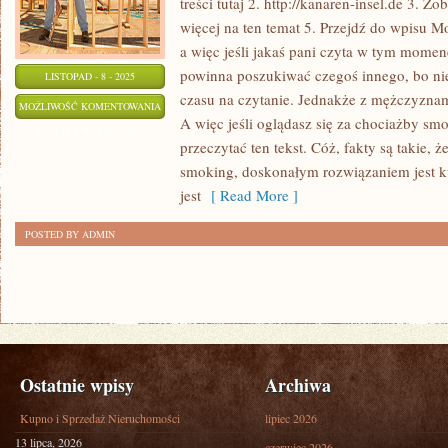
treści tutaj 2. http://kanaren-insel.de 3. Z
więcej na ten temat 5. Przejdź do wpisu
a więc jeśli jakaś pani czyta w tym momenc
powinna poszukiwać czegoś innego, bo n
LISTOPAD - 8 - 2025
czasu na czytanie. Jednakże z mężczyznam
JAK
MOŻLIWOŚĆ KOMENTOWANIA
A więc jeśli oglądasz się za chociażby s
WYGLĄDAĆ
ZOSTAŁA WYŁĄCZONA
przeczytać ten tekst. Cóż, fakty są takie, 
GUSTOWNIE?
smoking, doskonałym rozwiązaniem jest k
jest
[ Read More ]
POSTED BY ADMIN
Ostatnie wpisy
Archiwa
Kupno i Sprzedaż Nieruchomości
lipiec 2026
13 lipca, 2026
czerwiec 2026