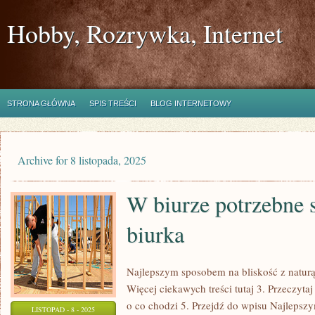
Hobby, Rozrywka, Internet
STRONA GŁÓWNA
SPIS TREŚCI
BLOG INTERNETOWY
Archive for 8 listopada, 2025
W biurze potrzebne s
biurka
Najlepszym sposobem na bliskość z naturą
Więcej ciekawych treści tutaj 3. Przeczyta
o co chodzi 5. Przejdź do wpisu Najlepsz
LISTOPAD - 8 - 2025