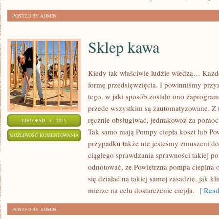
POSTED BY ADMIN
Sklep kawa
Kiedy tak właściwie ludzie wiedzą… Każde
formę przedsięwzięcia. I powinniśmy przyz
tego, w jaki sposób zostało ono zaprogra
przede wszystkim są zautomatyzowane. Z 
ręcznie obsługiwać, jednakowoż za pomo
LISTOPAD - 8 - 2025
Tak samo mają Pompy ciepła koszt lub Po
SKLEP
MOŻLIWOŚĆ KOMENTOWANIA
przypadku także nie jesteśmy zmuszeni do
KAWA
ZOSTAŁA WYŁĄCZONA
ciągłego sprawdzania sprawności takiej p
odnotować, że Powietrzna pompa cieplna 
się działać na takiej samej zasadzie, jak 
mierze na celu dostarczenie ciepła.
[ Read
POSTED BY ADMIN