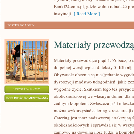
Banki24.com.pl, gdzie wolno odnaleźć pro
instytucji
[ Read More ]
POSTED BY ADMIN
Materiały przewodzą
Materiały przewodzące prąd 1. Zobacz, o c
do pełnej wersji wpisu 4. teksty 5. Kliknij
Obywatele obecnie są niesłychanie wygodn
dyspozycji mnóstwo udogodnień, jakie zez
wygodne życie. Skutkiem tego też przygo
LISTOPAD - 8 - 2025
okolicznościowej we własnym domu, dla ni
MATERIAŁY
MOŻLIWOŚĆ KOMENTOWANIA
żadnym kłopotem. Zwłaszcza jeśli mieszka
PRZEWODZĄCE
ZOSTAŁA WYŁĄCZONA
można wykorzystać catering z restauracji 
PRĄD
Catering jest teraz nadzwyczaj atrakcyjną 
okolicznościowych i sprawdza się w wszy
zamówić na dowolną ilość ludzi, a komple