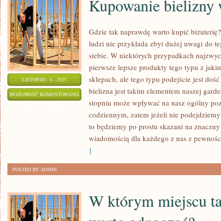
Kupowanie bielizny 
Gdzie tak naprawdę warto kupić biżuteri
ludzi nie przykłada zbyt dużej uwagi do te
siebie. W niektórych przypadkach najzwyc
pierwsze lepsze produkty tego typu z jaki
sklepach, ale tego typu podejście jest do
LISTOPAD - 8 - 2025
bielizna jest takim elementem naszej gar
KUPOWANIE
MOŻLIWOŚĆ KOMENTOWANIA
stopniu może wpływać na nasz ogólny po
BIELIZNY
ZOSTAŁA WYŁĄCZONA
codziennym, zatem jeżeli nie podejdziem
W
to będziemy po prostu skazani na znaczn
INTERNECIE
wiadomością dla każdego z nas z pewności
]
POSTED BY ADMIN
W którym miejscu t