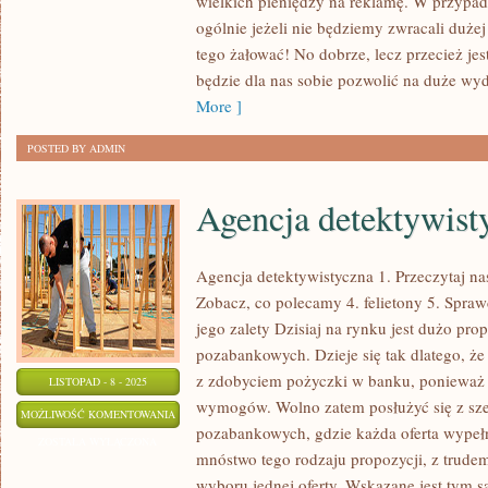
wielkich pieniędzy na reklamę. W przypad
ABY
ogólnie jeżeli nie będziemy zwracali duż
ROZREKLAMOWAĆ
tego żałować! No dobrze, lecz przecież jes
WŁASNY
będzie dla nas sobie pozwolić na duże wyda
LOKAL
More ]
Z
POSTED BY ADMIN
PIZZĄ?
Agencja detektywist
Agencja detektywistyczna 1. Przeczytaj na
Zobacz, co polecamy 4. felietony 5. Sprawd
jego zalety Dzisiaj na rynku jest dużo pro
pozabankowych. Dzieje się tak dlatego, ż
z zdobyciem pożyczki w banku, ponieważ n
LISTOPAD - 8 - 2025
wymogów. Wolno zatem posłużyć się z szero
AGENCJA
MOŻLIWOŚĆ KOMENTOWANIA
pozabankowych, gdzie każda oferta wypełni
DETEKTYWISTYCZNA
ZOSTAŁA WYŁĄCZONA
mnóstwo tego rodzaju propozycji, z trudem
wyboru jednej oferty. Wskazane jest tym 