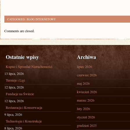
CATEGORIES:
BLOG INTERNETOWY
Comments are closed.
Ostatnie wpisy
Archiwa
Kupno i Sprzedaż Nieruchomości
lipiec 2026
13 lipca, 2026
czerwiec 2026
Turnieje i Ligi
maj 2026
12 lipca, 2026
kwiecień 2026
Fundacje na Świecie
marzec 2026
12 lipca, 2026
Restauracja i Konserwacja
luty 2026
9 lipca, 2026
styczeń 2026
Technologie i Konstrukcje
grudzień 2025
8 lipca, 2026