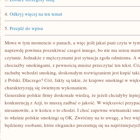
4.
Odkryj więcej na ten temat
5.
Przejdź do wpisu
Mowa w tym momencie o panach, a więc jeśli jakaś pani czyta w tym
naprawdę powinna poszukiwać czegoś innego, bo nie ma sensu mar
czytanie. Jednakże z mężczyznami jest sytuacja zgoła odmienna. A wi
chociażby smokingami, z pewnością musisz przeczytać ten tekst. Cóż, 
rachubę wchodzi smoking, doskonałym rozwiązaniem jest kupić taki,
z Polski. Dlaczego? Cóż, fakty są takie, że krajowe smokingi w wię
charakteryzują się świetnym wykonaniem.
Generalnie polskie firmy doskonale wiedzą, że jeżeli chciałyby lepiej
konkurencją z Azji, to muszą zadbać o jakość. W większości przypad
niesamowite, a w końcu o to chodzi. I choć zapewne wietnamski smok
to właśnie polskie smokingi są OK. Zwróćmy na to uwagę, a bez wię
będziemy osobami, które elegancko prezentują się na najróżniejszyc