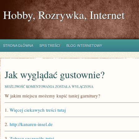
Hobby, Rozrywka, Internet
STRONA GŁÓWNA
SPIS TREŚCI
BLOG INTERNETOWY
Jak wyglądać gustownie?
JAK
MOŻLIWOŚĆ KOMENTOWANIA
ZOSTAŁA WYŁĄCZONA
WYGLĄDAĆ
W jakim miejscu możemy kupić taniej garnitury?
GUSTOWNIE?
1.
Więcej ciekawych treści tutaj
2.
http://kanaren-insel.de
3.
Zobacz szczegóły tutaj