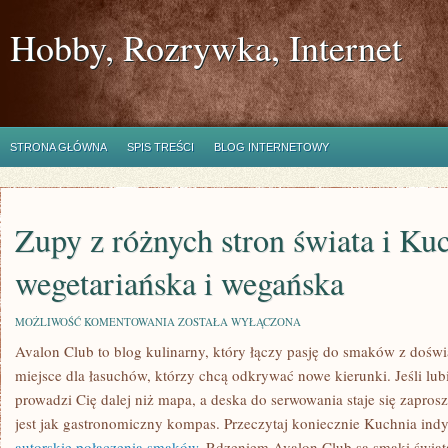
Hobby, Rozrywka, Internet
STRONA GŁÓWNA
SPIS TREŚCI
BLOG INTERNETOWY
Zupy z różnych stron świata i Ku
wegetariańska i wegańska
ZUPY
MOŻLIWOŚĆ KOMENTOWANIA
ZOSTAŁA WYŁĄCZONA
Z
Avalon Club to blog kulinarny, który łączy pasję do smaków z doświ
RÓŻNYCH
STRON
miejsce dla łasuchów, którzy chcą odkrywać nowe kierunki. Jeśli lu
ŚWIATA
I
prowadzi Cię dalej niż mapa, a deska do serwowania staje się zapro
KUCHNIA
jest jak gastronomiczny kompas. Przeczytaj koniecznie Kuchnia indy
WEGETARIAŃSKA
I
autorskie połączenia smaków
. Rdzeniem Avalon Club są smaki świat