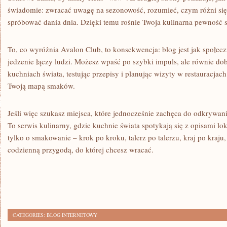
świadomie: zwracać uwagę na sezonowość, rozumieć, czym różni się 
spróbować dania dnia. Dzięki temu rośnie Twoja kulinarna pewność s
To, co wyróżnia Avalon Club, to konsekwencja: blog jest jak społe
jedzenie łączy ludzi. Możesz wpaść po szybki impuls, ale równie dobr
kuchniach świata, testując przepisy i planując wizyty w restauracjac
Twoją mapą smaków.
Jeśli więc szukasz miejsca, które jednocześnie zachęca do odkrywania
To serwis kulinarny, gdzie kuchnie świata spotykają się z opisami lok
tylko o smakowanie – krok po kroku, talerz po talerzu, kraj po kraju, 
codzienną przygodą, do której chcesz wracać.
CATEGORIES:
BLOG INTERNETOWY