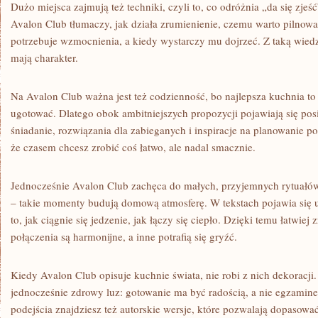
Dużo miejsca zajmują też techniki, czyli to, co odróżnia „da się zjeś
Avalon Club tłumaczy, jak działa zrumienienie, czemu warto pilnow
potrzebuje wzmocnienia, a kiedy wystarczy mu dojrzeć. Z taką wiedz
mają charakter.
Na Avalon Club ważna jest też codzienność, bo najlepsza kuchnia to ta
ugotować. Dlatego obok ambitniejszych propozycji pojawiają się po
śniadanie, rozwiązania dla zabieganych i inspiracje na planowanie po
że czasem chcesz zrobić coś łatwo, ale nadal smacznie.
Jednocześnie Avalon Club zachęca do małych, przyjemnych rytuałów.
– takie momenty budują domową atmosferę. W tekstach pojawia się 
to, jak ciągnie się jedzenie, jak łączy się ciepło. Dzięki temu łatwie
połączenia są harmonijne, a inne potrafią się gryźć.
Kiedy Avalon Club opisuje kuchnie świata, nie robi z nich dekoracji.
jednocześnie zdrowy luz: gotowanie ma być radością, a nie egzami
podejścia znajdziesz też autorskie wersje, które pozwalają dopasować