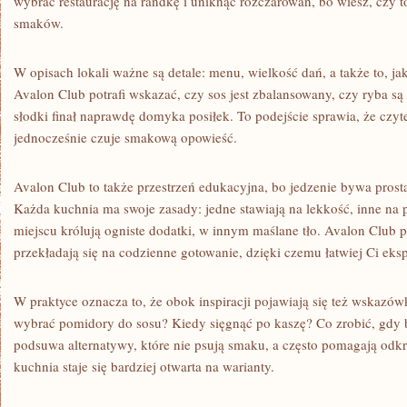
wybrać restaurację na randkę i uniknąć rozczarowań, bo wiesz, czy 
smaków.
W opisach lokali ważne są detale: menu, wielkość dań, a także to, ja
Avalon Club potrafi wskazać, czy sos jest zbalansowany, czy ryba s
słodki finał naprawdę domyka posiłek. To podejście sprawia, że czyt
jednocześnie czuje smakową opowieść.
Avalon Club to także przestrzeń edukacyjna, bo jedzenie bywa prost
Każda kuchnia ma swoje zasady: jedne stawiają na lekkość, inne na
miejscu królują ogniste dodatki, w innym maślane tło. Avalon Club p
przekładają się na codzienne gotowanie, dzięki czemu łatwiej Ci ek
W praktyce oznacza to, że obok inspiracji pojawiają się też wskazó
wybrać pomidory do sosu? Kiedy sięgnąć po kaszę? Co zrobić, gdy 
podsuwa alternatywy, które nie psują smaku, a często pomagają odk
kuchnia staje się bardziej otwarta na warianty.