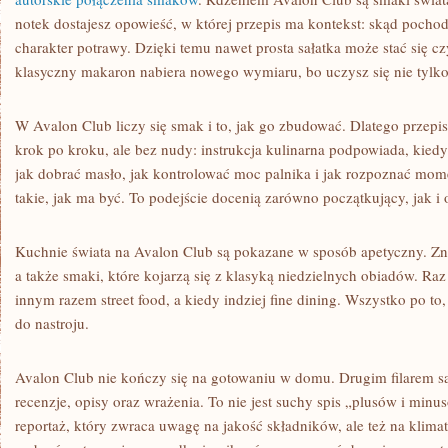
WEGAŃSKA
notek dostajesz opowieść, w której przepis ma kontekst: skąd pochodz
charakter potrawy. Dzięki temu nawet prosta sałatka może stać się c
klasyczny makaron nabiera nowego wymiaru, bo uczysz się nie tylko „
W Avalon Club liczy się smak i to, jak go zbudować. Dlatego przepis
krok po kroku, ale bez nudy: instrukcja kulinarna podpowiada, kied
jak dobrać masło, jak kontrolować moc palnika i jak rozpoznać mome
takie, jak ma być. To podejście docenią zarówno początkujący, jak i
Kuchnie świata na Avalon Club są pokazane w sposób apetyczny. Znaj
a także smaki, które kojarzą się z klasyką niedzielnych obiadów. Ra
innym razem street food, a kiedy indziej fine dining. Wszystko po 
do nastroju.
Avalon Club nie kończy się na gotowaniu w domu. Drugim filarem są 
recenzje, opisy oraz wrażenia. To nie jest suchy spis „plusów i min
reportaż, który zwraca uwagę na jakość składników, ale też na klimat