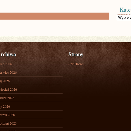
Kate
Kategorie
rchiwa
Strony
piec 2026
Spis Treści
erwiec 2026
j 2026
iecień 2026
rzec 2026
ty 2026
yczeń 2026
udzień 2025