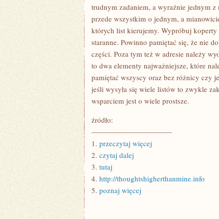
trudnym zadaniem, a wyraźnie jednym z 
przede wszystkim o jednym, a mianowicie
których list kierujemy. Wypróbuj kopert
staranne. Powinno pamiętać się, że nie d
części. Poza tym też w adresie należy wy
to dwa elementy najważniejsze, które nale
pamiętać wszyscy oraz bez różnicy czy j
jeśli wysyła się wiele listów to zwykle z
wsparciem jest o wiele prostsze.
źródło:
———————————
1.
przeczytaj więcej
2.
czytaj dalej
3.
tutaj
4.
http://thoughtshigherthanmine.info
5.
poznaj więcej