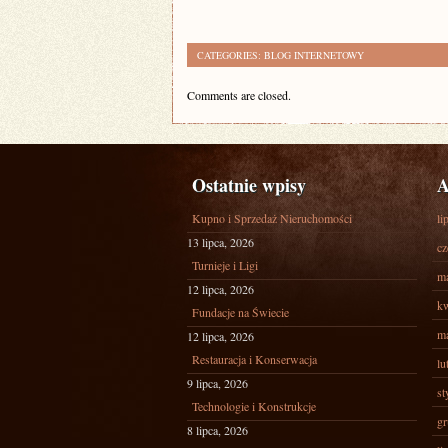
CATEGORIES:
BLOG INTERNETOWY
Comments are closed.
Ostatnie wpisy
A
Kupno i Sprzedaż Nieruchomości
li
13 lipca, 2026
cz
Turnieje i Ligi
ma
12 lipca, 2026
kw
Fundacje na Świecie
ma
12 lipca, 2026
Restauracja i Konserwacja
lu
9 lipca, 2026
st
Technologie i Konstrukcje
gr
8 lipca, 2026