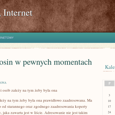
 Internet
ERNETOWY
nosin w pewnych momentach
Kale
ZONA
P
i osób zależy na tym żeby była ona
3
ależy na tym żeby była ona prawidłowo zaadresowana. Ma
10
 to od starannego oraz zgodnego zaadresowania koperty
17
 jaka zawarta jest w liście. Adresowanie nie jest takim
24