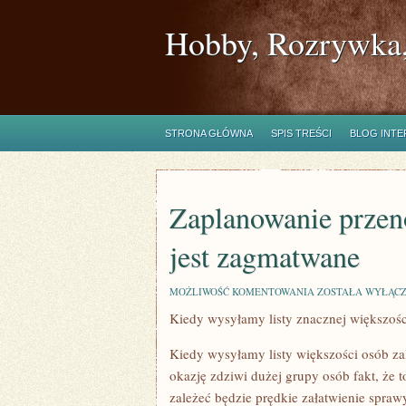
Hobby, Rozrywka,
STRONA GŁÓWNA
SPIS TREŚCI
BLOG INT
Zaplanowanie prze
jest zagmatwane
ZAPLANOWANIE
MOŻLIWOŚĆ KOMENTOWANIA
ZOSTAŁA WYŁĄC
PRZENOSIN
Kiedy wysyłamy listy znacznej większośc
W
PEWNYCH
MOMENTACH
Kiedy wysyłamy listy większości osób z
JEST
ZAGMATWANE
okazję zdziwi dużej grupy osób fakt, że
zależeć będzie prędkie załatwienie sprawy,