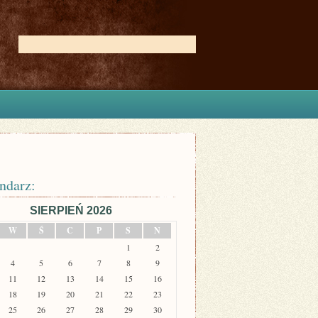
ndarz:
SIERPIEŃ 2026
W
Ś
C
P
S
N
1
2
4
5
6
7
8
9
11
12
13
14
15
16
18
19
20
21
22
23
25
26
27
28
29
30