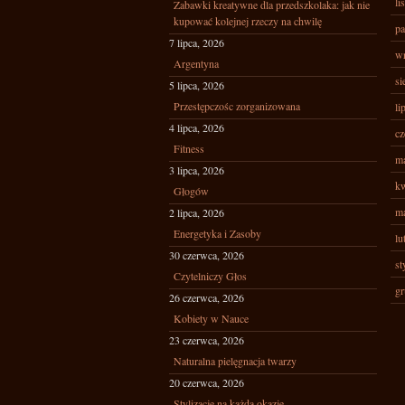
li
Zabawki kreatywne dla przedszkolaka: jak nie
kupować kolejnej rzeczy na chwilę
pa
7 lipca, 2026
wr
Argentyna
si
5 lipca, 2026
Przestępczośc zorganizowana
li
4 lipca, 2026
cz
Fitness
ma
3 lipca, 2026
kw
Głogów
ma
2 lipca, 2026
Energetyka i Zasoby
lu
30 czerwca, 2026
st
Czytelniczy Głos
gr
26 czerwca, 2026
Kobiety w Nauce
23 czerwca, 2026
Naturalna pielęgnacja twarzy
20 czerwca, 2026
Stylizacje na każdą okazję