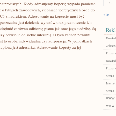
31
najprostszych. Kiedy adresujemy kopertę wypada pamiętać
 o tytułach zawodowych, stopniach teoretycznych osób do
« lip
y C5 z nadrukiem. Adresowanie na kopercie musi być
opuszczalne jest dzielenie wyrazów oraz przenoszenie ich
odrębnić zarówno odbiorcę pisma jak oraz jego siedzibę. Są
Rekl
ży oddzielić od siebie interlinią. O tych zadach powinni
Dowiedz 
est to osoba indywidualna czy korporacja. W jednostkach
Zobacz 
akupiona jest adresarka. Adresowanie koperty za jej
Poznaj 
Dowiedz 
Poznaj w
Strona
Internet
Strona
WWW
WWW