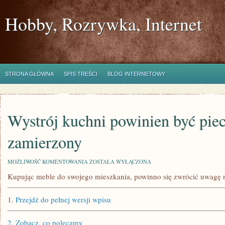
Hobby, Rozrywka, Internet
STRONA GŁÓWNA
SPIS TREŚCI
BLOG INTERNETOWY
Wystrój kuchni powinien być pie
zamierzony
WYSTRÓJ
MOŻLIWOŚĆ KOMENTOWANIA
ZOSTAŁA WYŁĄCZONA
KUCHNI
Kupując meble do swojego mieszkania, powinno się zwrócić uwagę 
POWINIEN
BYĆ
PIECZOŁOWICIE
1.
Przejdź do pełnej wersji wpisu
ZAMIERZONY
2.
Zobacz, co polecamy