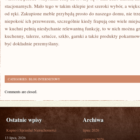
stacjonarnych. Mało tego w takim sklepie jest szeroki wybór, a więk
od ręki. Zakupione meble przybędą prosto do naszego domu, nie trze
niepokoić ich przewozem, szczególnie kiedy frapują one wiele miejs
w kuchni pełnią niesłychanie relewantną funkcję, to w nich można g
kuchenny, talerze, sztućce, szkło, garnki a także produkty pokarmo
być dokładnie przemyślany.
CATEGORIES:
BLOG INTERNETOWY
Comments are closed.
Ostatnie wpisy
Archiwa
Kupno i Sprzedaż Nieruchomości
lipiec 2026
13 lipca, 2026
czerwiec 2026