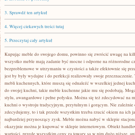
3.
Sprawdź ten artykuł
4.
Więcej ciekawych treści tutaj
5.
Przeczytaj cały artykuł
Kupując meble do swojego domu, powinno się zwrócić uwagę na kilk
wszystko meble mają zadanie być mocne i odporne na różnorodne c
bezproblemowe w utrzymaniu w czystości a także efektownie się prze
jest by były wydajne i do perfekcji realizowały swoje przeznaczenie
mebli kuchennych, które muszą się odnaleźć w wszelkiej jednej kuc
do swojej kuchni, takie meble kuchenne jakie mu się podobają. Mog
stylu, awangardowe i pełne połysku. Można się też zdecydować na m
kuchni o wystroju tradycyjnym, przytulnym i gorącym. Nie zależnie o
zdecydujemy, to i tak przede wszystkim trzeba rzucić okiem na ich j
najbardziej przynoszący zysk. Meble można nabyć w sklepie stacjon
okazyjnie można je kupować w sklepie internetowym. Obiekt handlo
wartości, przede wszystkim ceny za towary są w nim dużo niższe, a