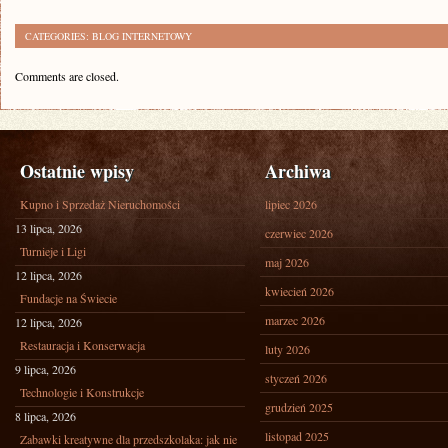
CATEGORIES:
BLOG INTERNETOWY
Comments are closed.
Ostatnie wpisy
Archiwa
Kupno i Sprzedaż Nieruchomości
lipiec 2026
13 lipca, 2026
czerwiec 2026
Turnieje i Ligi
maj 2026
12 lipca, 2026
kwiecień 2026
Fundacje na Świecie
marzec 2026
12 lipca, 2026
Restauracja i Konserwacja
luty 2026
9 lipca, 2026
styczeń 2026
Technologie i Konstrukcje
grudzień 2025
8 lipca, 2026
listopad 2025
Zabawki kreatywne dla przedszkolaka: jak nie