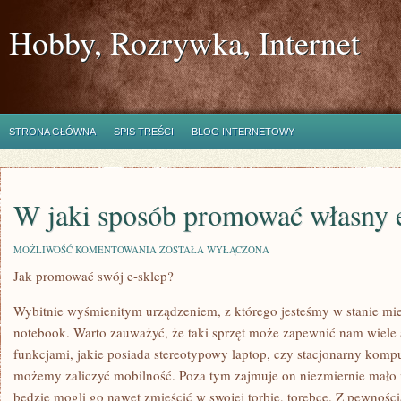
Hobby, Rozrywka, Internet
STRONA GŁÓWNA
SPIS TREŚCI
BLOG INTERNETOWY
W jaki sposób promować własny 
W
MOŻLIWOŚĆ KOMENTOWANIA
ZOSTAŁA WYŁĄCZONA
JAKI
Jak promować swój e-sklep?
SPOSÓB
PROMOWAĆ
WŁASNY
Wybitnie wyśmienitym urządzeniem, z którego jesteśmy w stanie mie
E-
SKLEP?
notebook. Warto zauważyć, że taki sprzęt może zapewnić nam wiele a
funkcjami, jakie posiada stereotypowy laptop, czy stacjonarny komp
możemy zaliczyć mobilność. Poza tym zajmuje on niezmiernie mało m
będzie mogli go nawet zmieścić w swojej torbie, torebce. Z pewnością