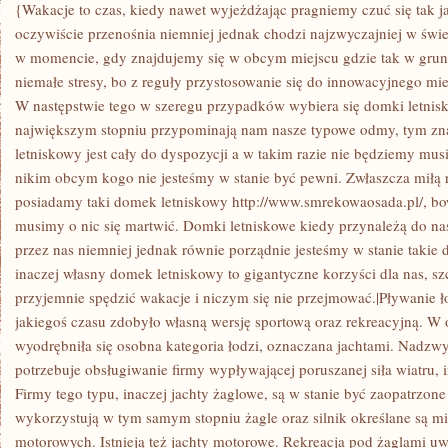
PODRÓŻY
{Wakacje to czas, kiedy nawet wyjeżdżając pragniemy czuć się tak 
TO
oczywiście przenośnia niemniej jednak chodzi najzwyczajniej w świ
W
GŁÓWNEJ
w momencie, gdy znajdujemy się w obcym miejscu gdzie tak w gru
MIERZE
niemałe stresy, bo z reguły przystosowanie się do innowacyjnego mi
ZABYTKI,
KTÓRE
W następstwie tego w szeregu przypadków wybiera się domki letnisk
WOLNO
PODZIWIAĆ
największym stopniu przypominają nam nasze typowe odmy, tym znac
SPACERUJĄC
letniskowy jest cały do dyspozycji a w takim razie nie będziemy musie
STARYMI
ULICZKAMI
nikim obcym kogo nie jesteśmy w stanie być pewni. Zwłaszcza miłą r
posiadamy taki domek letniskowy http://www.smrekowaosada.pl/, b
musimy o nic się martwić. Domki letniskowe kiedy przynależą do na
przez nas niemniej jednak równie porządnie jesteśmy w stanie taki
inaczej własny domek letniskowy to gigantyczne korzyści dla nas, s
przyjemnie spędzić wakacje i niczym się nie przejmować.|Pływanie 
jakiegoś czasu zdobyło własną wersję sportową oraz rekreacyjną. W
wyodrębniła się osobna kategoria łodzi, oznaczana jachtami. Nadzw
potrzebuje obsługiwanie firmy wypływającej poruszanej siła wiatru, 
Firmy tego typu, inaczej jachty żaglowe, są w stanie być zaopatrzon
wykorzystują w tym samym stopniu żagle oraz silnik określane są 
motorowych. Istnieją też jachty motorowe. Rekreacja pod żaglami uw