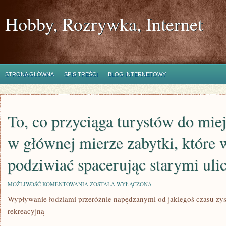
Hobby, Rozrywka, Internet
STRONA GŁÓWNA
SPIS TREŚCI
BLOG INTERNETOWY
To, co przyciąga turystów do mie
w głównej mierze zabytki, które 
podziwiać spacerując starymi uli
TO,
MOŻLIWOŚĆ KOMENTOWANIA
ZOSTAŁA WYŁĄCZONA
CO
Wypływanie łodziami przeróżnie napędzanymi od jakiegoś czasu zys
PRZYCIĄGA
TURYSTÓW
rekreacyjną
DO
MIEJSCA