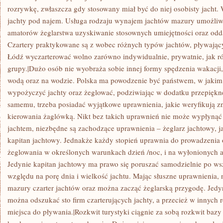
rozrywkę, zwłaszcza gdy stosowany miał być do niej osobisty jacht
jachty pod najem. Usługa rodzaju wynajem jachtów mazury umożliw
amatorów żeglarstwa uzyskiwanie stosownych umiejętności oraz odd
Czartery praktykowane są z wobec różnych typów jachtów, pływają
Łódź wyczarterować wolno zarówno indywidualnie, prywatnie, jak r
grupy.|Dużo osób nie wyobraża sobie innej formy spędzenia wakacji
wodą oraz na wodzie. Polska ma powodzenie być państwem, w jakim
wypożyczyć jachty oraz żeglować, podziwiając w dodatku przepięk
samemu, trzeba posiadać wyjątkowe uprawnienia, jakie weryfikują z
kierowania żaglówką. Nikt bez takich uprawnień nie może wypłynąć 
jachtem, niezbędne są zachodzące uprawnienia – żeglarz jachtowy, j
kapitan jachtowy. Jednakże każdy stopień uprawnia do prowadzenia o
żeglowania w określonych warunkach dzień /noc, i na wyłonionych 
Jedynie kapitan jachtowy ma prawo się poruszać samodzielnie po w
względu na porę dnia i wielkość jachtu. Mając słuszne uprawnienia,
mazury czarter jachtów oraz można zacząć żeglarską przygodę. Jedy
można odszukać sto firm czarterujących jachty, a przecież w innych r
miejsca do pływania.|Rozkwit turystyki ciągnie za sobą rozkwit bazy