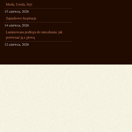
Moda, Uroda, Styl
15 czerwca, 2026
Zapachowe Inspiracje
14 czerwca, 2026
Laminowana podłoga do mieszkania: jak
porównać ją z głową
12 czerwca, 2026