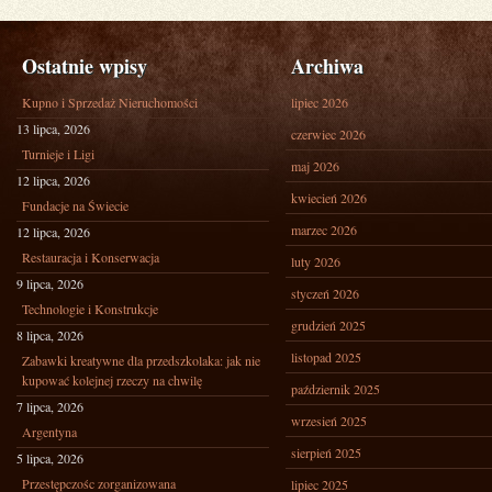
Ostatnie wpisy
Archiwa
Kupno i Sprzedaż Nieruchomości
lipiec 2026
13 lipca, 2026
czerwiec 2026
Turnieje i Ligi
maj 2026
12 lipca, 2026
kwiecień 2026
Fundacje na Świecie
marzec 2026
12 lipca, 2026
Restauracja i Konserwacja
luty 2026
9 lipca, 2026
styczeń 2026
Technologie i Konstrukcje
grudzień 2025
8 lipca, 2026
listopad 2025
Zabawki kreatywne dla przedszkolaka: jak nie
kupować kolejnej rzeczy na chwilę
październik 2025
7 lipca, 2026
wrzesień 2025
Argentyna
sierpień 2025
5 lipca, 2026
Przestępczośc zorganizowana
lipiec 2025