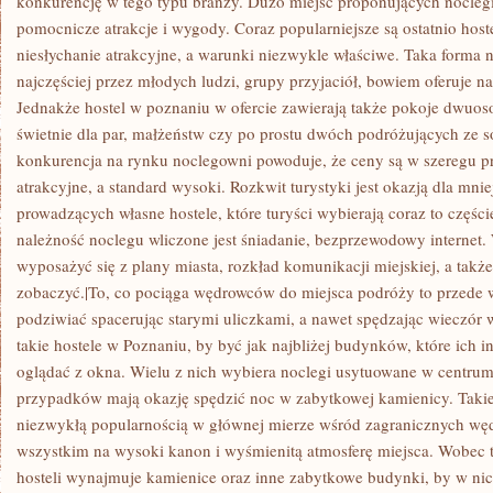
konkurencję w tego typu branży. Dużo miejsc proponujących nocleg
pomocnicze atrakcje i wygody. Coraz popularniejsze są ostatnio host
niesłychanie atrakcyjne, a warunki niezwykle właściwe. Taka forma 
najczęściej przez młodych ludzi, grupy przyjaciół, bowiem oferuje 
Jednakże hostel w poznaniu w ofercie zawierają także pokoje dwuos
świetnie dla par, małżeństw czy po prostu dwóch podróżujących ze 
konkurencja na rynku noclegowni powoduje, że ceny są w szeregu 
atrakcyjne, a standard wysoki. Rozkwit turystyki jest okazją dla mn
prowadzących własne hostele, które turyści wybierają coraz to częśc
należność noclegu wliczone jest śniadanie, bezprzewodowy internet.
wyposażyć się z plany miasta, rozkład komunikacji miejskiej, a także
zobaczyć.|To, co pociąga wędrowców do miejsca podróży to przede w
podziwiać spacerując starymi uliczkami, a nawet spędzając wieczór w
takie hostele w Poznaniu, by być jak najbliżej budynków, które ich i
oglądać z okna. Wielu z nich wybiera noclegi usytuowane w centru
przypadków mają okazję spędzić noc w zabytkowej kamienicy. Takie 
niezwykłą popularnością w głównej mierze wśród zagranicznych węd
wszystkim na wysoki kanon i wyśmienitą atmosferę miejsca. Wobec te
hosteli wynajmuje kamienice oraz inne zabytkowe budynki, by w nic