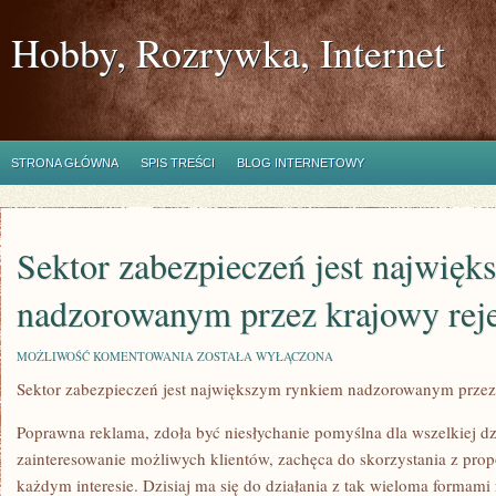
Hobby, Rozrywka, Internet
STRONA GŁÓWNA
SPIS TREŚCI
BLOG INTERNETOWY
Sektor zabezpieczeń jest najwię
nadzorowanym przez krajowy reje
SEKTOR
MOŻLIWOŚĆ KOMENTOWANIA
ZOSTAŁA WYŁĄCZONA
ZABEZPIECZEŃ
Sektor zabezpieczeń jest największym rynkiem nadzorowanym przez 
JEST
NAJWIĘKSZYM
RYNKIEM
Poprawna reklama, zdoła być niesłychanie pomyślna dla wszelkiej dz
NADZOROWANYM
PRZEZ
zainteresowanie możliwych klientów, zachęca do skorzystania z propozy
KRAJOWY
każdym interesie. Dzisiaj ma się do działania z tak wieloma formami 
REJESTR