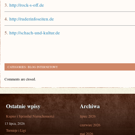
3.
http://rock-s-off.de
4.
http://ruderinfoseiten.de
5.
http://schach-und-kultur.de
CATEGORIES:
BLOG INTERNETOWY
Comments are closed.
Ostatnie wpisy
Archiwa
Kupno i Sprzedaż Nieruchomości
lipiec 2026
13 lipca, 2026
czerwiec 2026
Turnieje i Ligi
maj 2026