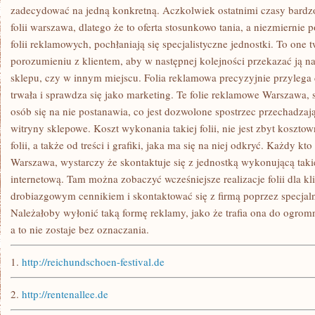
FINANSOWY
zadecydować na jedną konkretną. Aczkolwiek ostatnimi czasy bardz
folii warszawa, dlatego że to oferta stosunkowo tania, a niezmiernie
folii reklamowych, pochłaniają się specjalistyczne jednostki. To one
porozumieniu z klientem, aby w następnej kolejności przekazać ją na 
sklepu, czy w innym miejscu. Folia reklamowa precyzyjnie przylega d
trwała i sprawdza się jako marketing. Te folie reklamowe Warszawa, 
osób się na nie postanawia, co jest dozwolone spostrzec przechadzają
witryny sklepowe. Koszt wykonania takiej folii, nie jest zbyt koszto
folii, a także od treści i grafiki, jaka ma się na niej odkryć. Każdy kt
Warszawa, wystarczy że skontaktuje się z jednostką wykonującą takie
internetową. Tam można zobaczyć wcześniejsze realizacje folii dla kl
drobiazgowym cennikiem i skontaktować się z firmą poprzez specjal
Należałoby wyłonić taką formę reklamy, jako że trafia ona do ogrom
a to nie zostaje bez oznaczania.
1.
http://reichundschoen-festival.de
2.
http://rentenallee.de