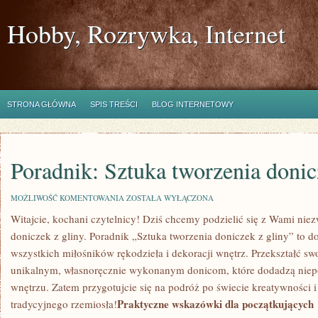
Hobby, Rozrywka, Internet
STRONA GŁÓWNA
SPIS TREŚCI
BLOG INTERNETOWY
Poradnik: Sztuka tworzenia donic
PORADNIK:
MOŻLIWOŚĆ KOMENTOWANIA
ZOSTAŁA WYŁĄCZONA
SZTUKA
Witajcie, kochani czytelnicy! Dziś⁣ chcemy podzielić się z ⁢Wami nie
TWORZENIA
DONICZEK
doniczek z gliny. Poradnik „Sztuka tworzenia doniczek z ‌gliny”⁤ to ‍d
Z
GLINY
wszystkich miłośników rękodzieła i​ dekoracji ⁤wnętrz. Przekształć sw
unikalnym, własnoręcznie wykonanym donicom, które dodadzą niep
wnętrzu. Zatem przygotujcie się na podróż po świecie kreatywności⁤ i 
Praktyczne wskazówki dla początkujących
tradycyjnego rzemiosła!