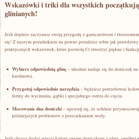
Wskazówki i triki dla wszystkich początkuj
glinianych!
Jeśli ⁣dopiero zaczynasz swoją przygodę z⁣ garncarstwem i tworzeniem
się! Z naszym poradnikiem‍ na pewno ⁢poradzisz sobie jak prawdziwy p
praktycznych wskazówek, które pozwolą Ci stworzyć piękne i funkcjo
Wybierz odpowiednią glinę
– idealnie nadaje się do‍ doniczek na
kaolinowa.
Przygotuj odpowiednie narzędzia
– będziesz potrzebować kołowr
formy do wycinania, gąbki i specjalnego ostrza do cięcia.
Mocowanie dna doniczki
– upewnij ​się, że solidnie przymocowu
późniejszych problemów​ z przeciekaniem wody.
Jeśli chcesz dodać więcej koloru swoim doniczkom z gliny,⁣ spróbuj