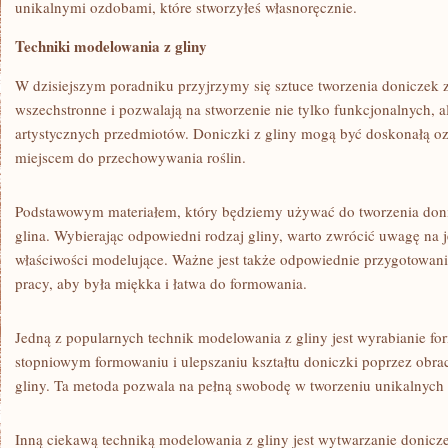
unikalnymi⁣ ozdobami, które stworzyłeś własnoręcznie.
Techniki ⁢modelowania z gliny
W dzisiejszym poradniku ⁢przyjrzymy się ⁤sztuce tworzenia doniczek z
‌wszechstronne i pozwalają na stworzenie nie tylko funkcjonalnych, a
artystycznych przedmiotów. Doniczki z gliny mogą być doskonałą⁣ o
miejscem do przechowywania roślin.
Podstawowym⁢ materiałem, który⁢ będziemy używać do tworzenia donic
glina. Wybierając odpowiedni rodzaj gliny, warto zwrócić uwagę na j
właściwości modelujące. Ważne jest także odpowiednie​ przygotowan
pracy, aby ⁢była miękka i łatwa do formowania.
Jedną z​ popularnych technik modelowania z gliny jest wyrabianie fo
stopniowym formowaniu i ulepszaniu kształtu ​doniczki poprzez obraca
gliny. Ta metoda pozwala na pełną swobodę w tworzeniu unikalnych i 
Inną ciekawą techniką modelowania z gliny jest wytwarzanie donicze