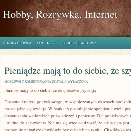
Hobby, Rozrywka, Internet
STRONA GŁÓWNA
SPIS TREŚCI
BLOG INTERNETOWY
Pieniądze mają to do siebie, że s
PIENIĄDZE
MOŻLIWOŚĆ KOMENTOWANIA
ZOSTAŁA WYŁĄCZONA
MAJĄ
Finanse mają to do siebie, że ekspresowo pryskają
TO
DO
SIEBIE,
Dostanie kredytu gotówkowego, w współczesnych okresach pod żadn
ŻE
SZYBKO
proste jakie się wydaje. W bankach postuluje się spełnienia wielu pr
ZNIKAJĄ
dostarczenia wielorakich poświadczeń i papierów. Dla poniektórych
i trudne do załatwienia. Nie ma się więc co dziwić, że tak wzięta jes
proponuje najtańsze chwilówki bez odsetek na rynku. Chwilówka jes