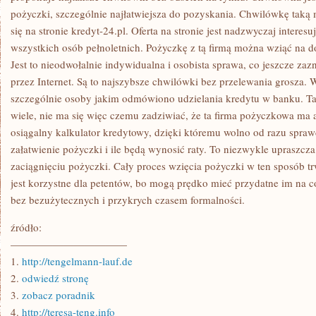
pożyczki, szczególnie najłatwiejsza do pozyskania. Chwilówkę tak
się na stronie kredyt-24.pl. Oferta na stronie jest nadzwyczaj interes
wszystkich osób pełnoletnich. Pożyczkę z tą firmą można wziąć na d
Jest to nieodwołalnie indywidualna i osobista sprawa, co jeszcze zaz
przez Internet. Są to najszybsze chwilówki bez przelewania grosza. W
szczególnie osoby jakim odmówiono udzielania kredytu w banku. Tak
wiele, nie ma się więc czemu zadziwiać, że ta firma pożyczkowa ma aż
osiągalny kalkulator kredytowy, dzięki któremu wolno od razu spraw
załatwienie pożyczki i ile będą wynosić raty. To niezwykle upraszcza
zaciągnięciu pożyczki. Cały proces wzięcia pożyczki w ten sposób t
jest korzystne dla petentów, bo mogą prędko mieć przydatne im na c
bez bezużytecznych i przykrych czasem formalności.
źródło:
———————————
1.
http://tengelmann-lauf.de
2.
odwiedź stronę
3.
zobacz poradnik
4.
http://teresa-teng.info