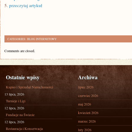
5.
przeczytaj artykuł
CATEGORIES:
BLOG INTERNETOWY
Comments are closed.
Ostatnie wpisy
Archiwa
Kupno i Sprzedaż Nieruchomości
lipiec 2026
13 lipca, 2026
czerwiec 2026
Turnieje i Ligi
maj 2026
12 lipca, 2026
kwiecień 2026
Fundacje na Świecie
marzec 2026
12 lipca, 2026
Restauracja i Konserwacja
luty 2026