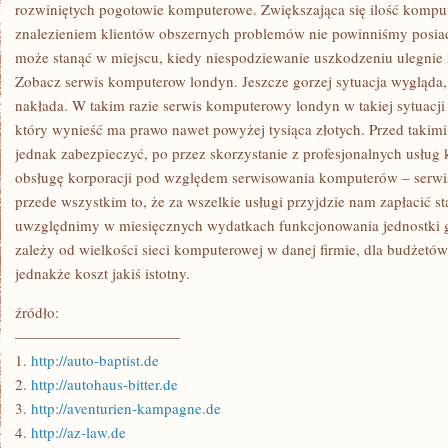
GŁĘBI
rozwiniętych pogotowie komputerowe. Zwiększająca się ilość kompu
BEZPRZYKŁADNY
znalezieniem klientów obszernych problemów nie powinniśmy posiad
SPOSÓB
NA
może stanąć w miejscu, kiedy niespodziewanie uszkodzeniu ulegnie
OSIĄGNIĘCIE
Zobacz serwis komputerow londyn. Jeszcze gorzej sytuacja wygląda, g
W
MIARĘ
nakłada. W takim razie serwis komputerowy londyn w takiej sytuacji
który wynieść ma prawo nawet powyżej tysiąca złotych. Przed takimi
jednak zabezpieczyć, po przez skorzystanie z profesjonalnych usług 
obsługę korporacji pod względem serwisowania komputerów – serwi
przede wszystkim to, że za wszelkie usługi przyjdzie nam zapłacić s
uwzględnimy w miesięcznych wydatkach funkcjonowania jednostki g
zależy od wielkości sieci komputerowej w danej firmie, dla budżetów 
jednakże koszt jakiś istotny.
źródło:
———————————
1.
http://auto-baptist.de
2.
http://autohaus-bitter.de
3.
http://aventurien-kampagne.de
4.
http://az-law.de