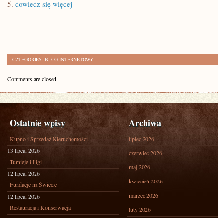
5.
dowiedz się więcej
CATEGORIES:
BLOG INTERNETOWY
Comments are closed.
Ostatnie wpisy
Archiwa
Kupno i Sprzedaż Nieruchomości
lipiec 2026
13 lipca, 2026
czerwiec 2026
Turnieje i Ligi
maj 2026
12 lipca, 2026
kwiecień 2026
Fundacje na Świecie
marzec 2026
12 lipca, 2026
Restauracja i Konserwacja
luty 2026