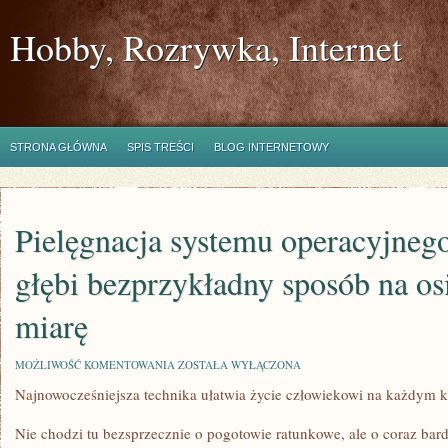
Hobby, Rozrywka, Internet
STRONA GŁÓWNA
SPIS TREŚCI
BLOG INTERNETOWY
Pielęgnacja systemu operacyjnego 
głębi bezprzykładny sposób na os
miarę
PIELĘGNACJA
MOŻLIWOŚĆ KOMENTOWANIA
ZOSTAŁA WYŁĄCZONA
SYSTEMU
Najnowocześniejsza technika ułatwia życie człowiekowi na każdym 
OPERACYJNEGO
TO
DZISIAJ
Nie chodzi tu bezsprzecznie o pogotowie ratunkowe, ale o coraz bar
DO