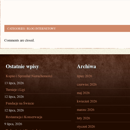
CATEGORIES:
BLOG INTERNETOWY
Comments are closed.
Ostatnie wpisy
Archiwa
Kupno i Sprzedaż Nieruchomości
lipiec 2026
13 lipca, 2026
czerwiec 2026
Turnieje i Ligi
maj 2026
12 lipca, 2026
kwiecień 2026
Fundacje na Świecie
marzec 2026
12 lipca, 2026
Restauracja i Konserwacja
luty 2026
9 lipca, 2026
styczeń 2026