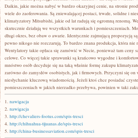
Daikin, jakie można nabyć w bardzo okazyjnej cenie, na stronie prod
wiele do zaoferowania. Są zniewalającej postaci, trwałe, solidne i n
klimatyzatory Mitsubishi, jakie od lat radują się ogromną renomą. W
skutecznie działają we wszystkich warunkach i pomieszczeniach. M
długi okres, bez obaw o awarie. Identycznie zajmującą propozycją są
pewno nikogo nie rozczarują. To bardzo znana produkcja, która nie
Wentylatory takie opłaca się zamówić w Necie, ponieważ tam ceny 
celowe. Co więcej takie sprawunki są krańcowo wygodne i komfortow
mnóstwo osób decyduje się na taką właśnie formę zakupu klimatyzat
zarówno do zamysłów osobistych, jak i firmowych. Przyczyni się on 
niesłychanie kluczową wiadomością. Jeżeli ktoś chce posiadać czyst
pomieszczeniach w jakich nierzadko przebywa, powinien w taki zak
1.
nawigacja
2.
nawigacja
3.
http://chevaliers-footus.com/spis-tresci
4.
http://chihuahua-tijuanas.de/spis-tresci
5.
http://china-businessaviation.com/spis-tresci