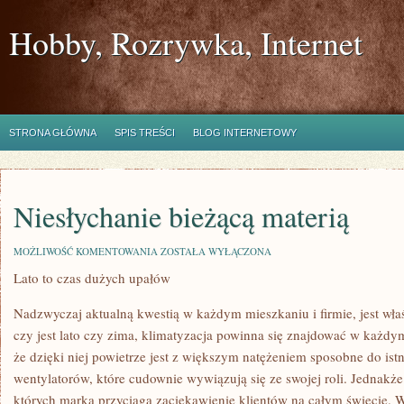
Hobby, Rozrywka, Internet
STRONA GŁÓWNA
SPIS TREŚCI
BLOG INTERNETOWY
Niesłychanie bieżącą materią
NIESŁYCHANIE
MOŻLIWOŚĆ KOMENTOWANIA
ZOSTAŁA WYŁĄCZONA
BIEŻĄCĄ
Lato to czas dużych upałów
MATERIĄ
Nadzwyczaj aktualną kwestią w każdym mieszkaniu i firmie, jest wła
czy jest lato czy zima, klimatyzacja powinna się znajdować w każd
że dzięki niej powietrze jest z większym natężeniem sposobne do istn
wentylatorów, które cudownie wywiązują się ze swojej roli. Jednakże 
których marka przyciąga zaciekawienie klientów na całym świecie. W