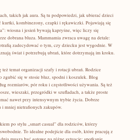
ch, takich jak aura. Są tu podpowiedzi, jak ubierać dzieci
ać kurtki, kombinezony, czapki i rękawiczki. Pojawiają się
a”: wiosna i jesień bywają kapryśne, więc liczy się
brze dobrana bluza. Mammamia zwraca uwagę na detale:
potrafią zadecydować o tym, czy dziecku jest wygodnie. W
znają świat i potrzebują ubrań, które dotrzymają im kroku.
eż temat organizacji szafy i rotacji ubrań. Rodzice
o zgubić się w stosie bluz, spodni i koszulek. Blog
ug rozmiarów, pór roku i częstotliwości używania. Są też
osze, wieszaki, przegródki w szufladach, a także proste
ymać nawet przy intensywnym trybie życia. Dobrze
 i mniej nietrafionych zakupów.
m po stylu „smart casual” dla rodziców, którzy
swobodnie. To idealne podejście dla osób, które pracują z
 dnia muszą być gotowe na różne sytuacje: spotkanie,