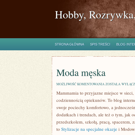
Hobby, Rozrywka,
STRONA GŁÓWNA
SPIS TREŚCI
BLOG INT
Moda męska
MODA
MOŻLIWOŚĆ KOMENTOWANIA
ZOSTAŁA WYŁĄC
MĘSKA
Mammamia to przyjazne miejsce w sieci,
codziennością opiekunów. To blog interne
swoje pociechy komfortowo, a jednocześni
dodatkach i trendach, ale też o tym, jak 
przedszkolem, szkołą, pracą, spacerem, z
to
Stylizacje na specjalne okazje
i Modowe