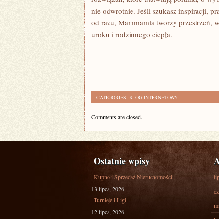
nie odwrotnie. Jeśli szukasz inspiracji,
od razu, Mammamia tworzy przestrzeń, w k
uroku i rodzinnego ciepła.
CATEGORIES:
BLOG INTERNETOWY
Comments are closed.
Ostatnie wpisy
A
Kupno i Sprzedaż Nieruchomości
li
13 lipca, 2026
cz
Turnieje i Ligi
ma
12 lipca, 2026