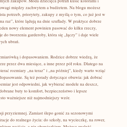
ych zakupów. Moda dziecięca potrafi kusić kolorami i
wnowagi między zachwytem a budżetem. Na blogu możesz
sta potrzeb, priorytety, zakupy z myślą o tym, co już jest w
„na raz”, które lądują na dnie szuflady. W praktyce dobrze
eden nowy element powinien pasować do kilku rzeczy,
 do tworzenia garderoby, która się „łączy” i daje wiele
wych ubrań.
ozmiarówką i dopasowaniem. Rodzice dobrze wiedzą, że
ze przez dwa miesiące, a inne przez pół roku. Dlatego na
ierać rozmiary „na teraz” i „na później”, kiedy warto wziąć
e dopasowanie. Są też porady dotyczące obuwia: jak dobrać
ozmiar jest odpowiedni, jak wybierać modele na deszcz,
 dobrane buty to komfort, bezpieczeństwo i lepsze
ęsto ważniejsze niż najmodniejszy wzór.
ji przyziemnej. Zamiast ślepo gonić za sezonowymi
racje do realnego życia: do szkoły, na wycieczkę, na rower,
 punktem wyjścia, a nie obowiązkiem. Możesz znaleźć