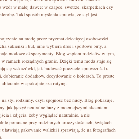
b wzór w małej dawce: w czapce, swetrze, skarpetkach czy
erobę. Taki sposób myślenia sprawia, że styl jest
jrzenie na modę przez pryzmat dziecięcej osobowości.
ha sukienki i tiul, inne wybiera dres i sportowe buty, a
e małe modowe eksperymenty. Blog wspiera rodziców w tym,
r w ramach rozsądnych granic. Dzięki temu moda staje się
iają się wskazówki, jak budować poczucie sprawczości u
 dobieranie dodatków, decydowanie o kolorach. To proste
ubieranie w spokojniejszą rutynę.
na styl rodzinny, czyli spójność bez nudy. Blog pokazuje,
iny, jak łączyć neutralne bazy z mocniejszymi akcentami
cia i zdjęcia, żeby wyglądać naturalnie, a nie
gólnie pomocne przy rodzinnych uroczystościach, świętach
ułatwiają pakowanie walizki i sprawiają, że na fotografiach
i.