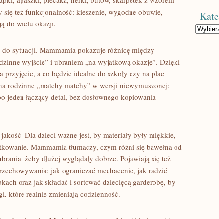
pki, apaszki, plecaka, nerki, butów, skarpetek z wzorem
y się też funkcjonalność: kieszenie, wygodne obuwie,
Kate
ją do wielu okazji.
Kategorie
 do sytuacji. Mammamia pokazuje różnicę między
odzinne wyjście” i ubraniem „na wyjątkową okazję”. Dzięki
a przyjęcie, a co będzie idealne do szkoły czy na plac
 na rodzinne „matchy matchy” w wersji niewymuszonej:
o jeden łączący detal, bez dosłownego kopiowania
jakość. Dla dzieci ważne jest, by materiały były miękkie,
ytkowanie. Mammamia tłumaczy, czym różni się bawełna od
ubrania, żeby dłużej wyglądały dobrze. Pojawiają się też
przechowywania: jak ograniczać mechacenie, jak radzić
bkach oraz jak składać i sortować dziecięcą garderobę, by
gi, które realnie zmieniają codzienność.