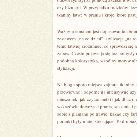
odświeżyć styl za pomocą akcesoriów: cza
czy biżuterii. W przypadku rodziców licz
tkaniny łatwe w praniu i kroje, które pasu
Ważnym tematem jest dopasowanie ubrań
zestawem „na co dzień”, stylizacją „na r
temu łatwiej zrozumieć, co sprawdzi się n
zabaw. Często pojawiają się też pomysły
podobna kolorystyka, wspólny motyw alb
stylizacji.
Na blogu sporo miejsca zajmują tkaniny i 
przewiewne i odporne na intensywne uż
mieszanek, jak czytać metki i jak dbać o 
wskazówki dotyczące prania, suszenia i 
sobie z plamami po trawie, kakao czy far
poranki były mniej stresujące. To drobiaz