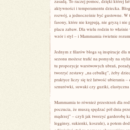
zasadą. To raczej pomoc, dzięki której ł
aktywności i temperamentu dziecka. Blog
rozwój, a jednocześnie być gustowne. W t
fasony, które nie krępują, nie gryzą i ni
placu zabaw. Dla wielu rodzin to właśnie
wzór i styl – i Mammamia świetnie rozumi
Jednym z filarów bloga są inspiracje dla
sezonu możesz trafić na pomysły na styliz
tu propozycje warstwowych ubrań, porady 
tworzyć zestawy „na cebulkę”, żeby dziec
praktyce liczy się też łatwość ubierania –
sznurówki, suwaki czy guziki, elastyczna 
Mammamia to również przestrzeń dla rodzi
poczucia, że muszą spędzać pół dnia prze
mądrzej” – czyli jak tworzyć garderobę ka
legginsy, sukienki, koszule), a potem do