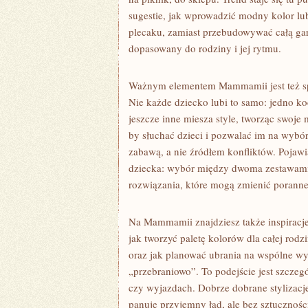
sugestie, jak wprowadzić modny kolor lu
plecaku, zamiast przebudowywać całą gard
dopasowany do rodziny i jej rytmu.
Ważnym elementem Mammamii jest też spo
Nie każde dziecko lubi to samo: jedno koc
jeszcze inne miesza style, tworząc swoj
by słuchać dzieci i pozwalać im na wybó
zabawą, a nie źródłem konfliktów. Pojaw
dziecka: wybór między dwoma zestawami,
rozwiązania, które mogą zmienić poranne 
Na Mammamii znajdziesz także inspiracje 
jak tworzyć paletę kolorów dla całej rodz
oraz jak planować ubrania na wspólne wyjś
„przebraniowo”. To podejście jest szcze
czy wyjazdach. Dobrze dobrane stylizacje 
panuje przyjemny ład, ale bez sztucznośc