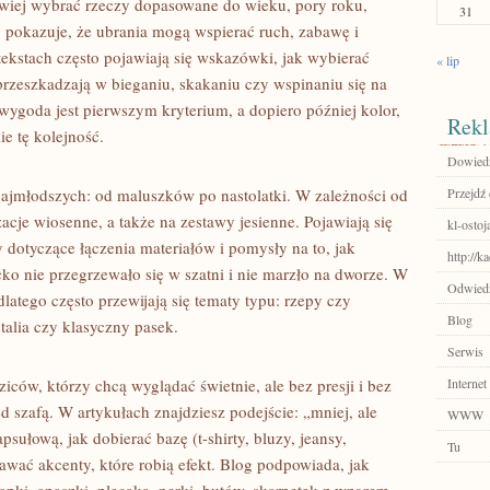
atwiej wybrać rzeczy dopasowane do wieku, pory roku,
31
 pokazuje, że ubrania mogą wspierać ruch, zabawę i
ekstach często pojawiają się wskazówki, jak wybierać
« lip
e przeszkadzają w bieganiu, skakaniu czy wspinaniu się na
 wygoda jest pierwszym kryterium, a dopiero później kolor,
Rekl
e tę kolejność.
Dowiedz
 najmłodszych: od maluszków po nastolatki. W zależności od
Przejdź
acje wiosenne, a także na zestawy jesienne. Pojawiają się
kl-ostoj
dotyczące łączenia materiałów i pomysły na to, jak
http://k
ko nie przegrzewało się w szatni i nie marzło na dworze. W
Odwiedź
 dlatego często przewijają się tematy typu: rzepy czy
Blog
talia czy klasyczny pasek.
Serwis
ców, którzy chcą wyglądać świetnie, ale bez presji i bez
Internet
d szafą. W artykułach znajdziesz podejście: „mniej, ale
WWW
psułową, jak dobierać bazę (t-shirty, bluzy, jeansy,
Tu
dawać akcenty, które robią efekt. Blog podpowiada, jak