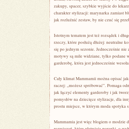
zakupy, spacer, szybkie wyjście do leka
charakter stylizacji: marynarka zamiast b
jak rozluźnić zestaw, by nie czuć się prz
Istotnym tematem jest też rozsądek i d
rzeczy, które posłużą dłużej: neutralne ko
się po jednym sezonie. Jednocześnie nie 
motywy są mile widziane, tylko podane w
garderobę, która jest jednocześnie wesoła
Cały klimat Mammamii można opisać jako 
raczej: „możesz spróbować”. Pomaga odnal
jak łączyć elementy garderoby i jak twor
pomysłów na dziecięce stylizacje, dla in
prostu miejsce, w którym moda spotyka si
Mammamia jest więc blogiem o modzie dla
rozwiązań, które ułatwiają poranki, o wybo