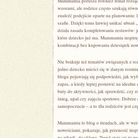
Mammamia porusza również temat rozsądn
wzorami, ale rodzice często szukają ró
znaleźć podejście oparte na planowaniu: li
szafie. Dzięki temu łatwiej unikać ubrań 
działa zasada kompletowania zestawów: j
które dziecko już ma. Mammamia inspiruje
kombinacji bez kupowania dziesiątek no
Nie brakuje też tematów związanych z r
jedno dziecko mieści się w danym rozmiar
blogu pojawiają się podpowiedzi, jak wyb
zapas, a kiedy lepiej postawić na idealn
buty do aktywności, jak sprawdzić, czy r
śnieg, upał czy zajęcia sportowe. Dobrze
samopoczucie – a to dla rodziców jest cz
Mammamia to blog o trendach, ale w wers
nowościami, pokazuje, jak przenosić inspi
na piknik, do sklepu. Trend staje się tu