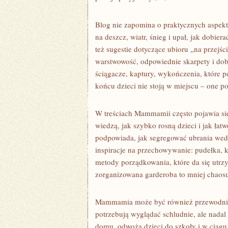
Blog nie zapomina o praktycznych aspekta
na deszcz, wiatr, śnieg i upał, jak dobier
też sugestie dotyczące ubioru „na przejści
warstwowość, odpowiednie skarpety i do
ściągacze, kaptury, wykończenia, które 
końcu dzieci nie stoją w miejscu – one po
W treściach Mammamii często pojawia się t
wiedzą, jak szybko rosną dzieci i jak łatw
podpowiada, jak segregować ubrania wedł
inspiracje na przechowywanie: pudełka, k
metody porządkowania, które da się utrz
zorganizowana garderoba to mniej chaosu
Mammamia może być również przewodnikie
potrzebują wyglądać schludnie, ale nadal 
domu, odwożą dzieci do szkoły i w ciągu