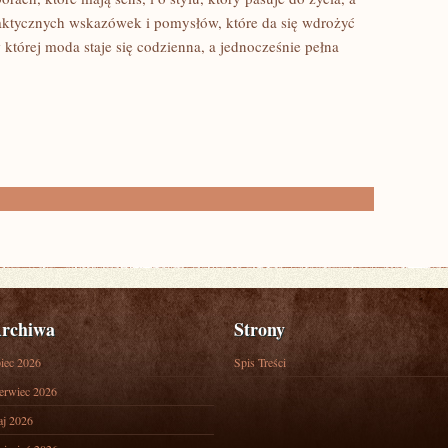
 praktycznych wskazówek i pomysłów, które da się wdrożyć
tórej moda staje się codzienna, a jednocześnie pełna
rchiwa
Strony
piec 2026
Spis Treści
erwiec 2026
j 2026