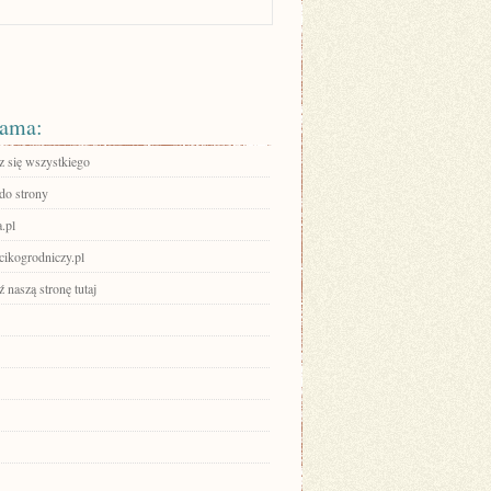
ama:
 się wszystkiego
 do strony
a.pl
acikogrodniczy.pl
 naszą stronę tutaj