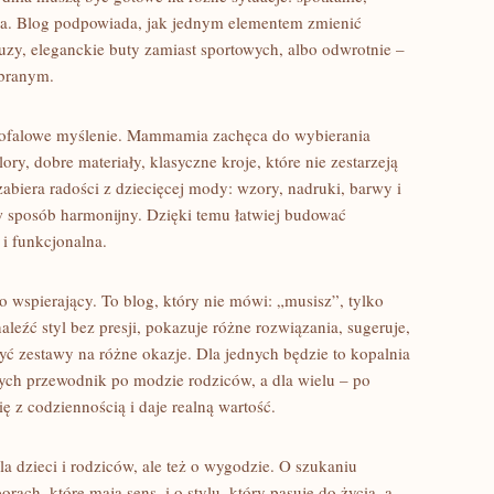
rza. Blog podpowiada, jak jednym elementem zmienić
luzy, eleganckie buty zamiast sportowych, albo odwrotnie –
ebranym.
ługofalowe myślenie. Mammamia zachęca do wybierania
lory, dobre materiały, klasyczne kroje, które nie zestarzeją
zabiera radości z dziecięcej mody: wzory, nadruki, barwy i
 sposób harmonijny. Dzięki temu łatwiej budować
 i funkcjonalna.
wspierający. To blog, który nie mówi: „musisz”, tylko
eźć styl bez presji, pokazuje różne rozwiązania, sugeruje,
zyć zestawy na różne okazje. Dla jednych będzie to kopalnia
nych przewodnik po modzie rodziców, a dla wielu – po
ę z codziennością i daje realną wartość.
 dzieci i rodziców, ale też o wygodzie. O szukaniu
rach, które mają sens, i o stylu, który pasuje do życia, a