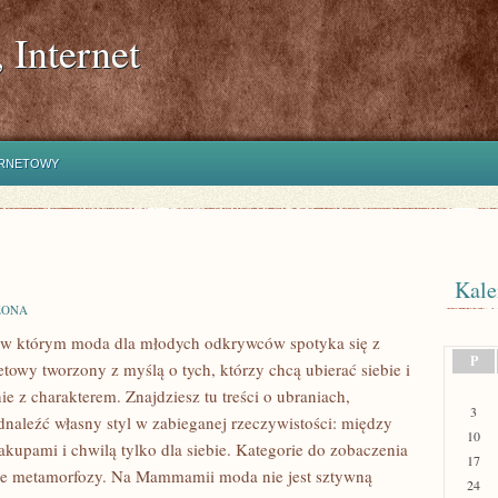
 Internet
ERNETOWY
Kale
ZONA
 w którym moda dla młodych odkrywców spotyka się z
P
towy tworzony z myślą o tych, którzy chcą ubierać siebie i
e z charakterem. Znajdziesz tu treści o ubraniach,
3
odnaleźć własny styl w zabieganej rzeczywistości: między
10
akupami i chwilą tylko dla siebie. Kategorie do zobaczenia
17
 metamorfozy. Na Mammamii moda nie jest sztywną
24