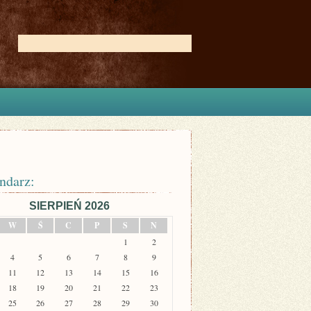
ndarz:
SIERPIEŃ 2026
W
Ś
C
P
S
N
1
2
4
5
6
7
8
9
11
12
13
14
15
16
18
19
20
21
22
23
25
26
27
28
29
30