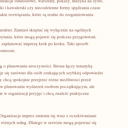
atrakcje outdoorowe, warsztaty, pokazy, muzyka na żywo,
ki i kawalerski czy niecodzienne formy spędzania czasu
kie rozwiązania, które są realne do zorganizowania.
charakter. Zamiast skupiać się wyłącznie na ogólnych
pytania, które mogą pojawić się podczas przygotowań.
jak zaplanować imprezę krok po kroku. Taki sposób
 pomocne.
g o planowaniu uroczystości. Strona łączy tematykę
e się zarówno dla osób szukających szybkiej odpowiedzi
rzy chcą spokojnie przejrzeć różne możliwości przed
ć w planowaniu wydarzeń osobom początkującym, ale
e w organizacji przyjęć i chcą znaleźć praktyczne
Organizacja imprez zmienia się wraz z oczekiwaniami
 różnych usług. Dlatego w serwisie mogą pojawiać się