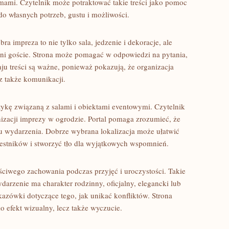
lmami. Czytelnik może potraktować takie treści jako pomoc
do własnych potrzeb, gustu i możliwości.
ra impreza to nie tylko sala, jedzenie i dekoracje, ale
zeni goście. Strona może pomagać w odpowiedzi na pytania,
aju treści są ważne, ponieważ pokazują, że organizacja
z także komunikacji.
ykę związaną z salami i obiektami eventowymi. Czytelnik
nizacji imprezy w ogrodzie. Portal pomaga zrozumieć, że
u wydarzenia. Dobrze wybrana lokalizacja może ułatwić
zestników i stworzyć tło dla wyjątkowych wspomnień.
ściwego zachowania podczas przyjęć i uroczystości. Takie
arzenie ma charakter rodzinny, oficjalny, elegancki lub
azówki dotyczące tego, jak unikać konfliktów. Strona
ko efekt wizualny, lecz także wyczucie.