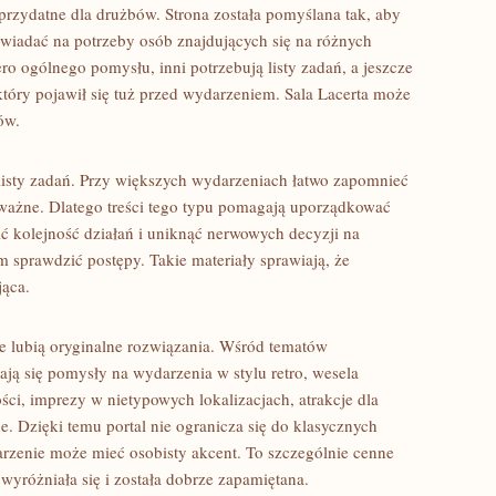
przydatne dla drużbów. Strona została pomyślana tak, aby
wiadać na potrzeby osób znajdujących się na różnych
ro ogólnego pomysłu, inni potrzebują listy zadań, a jeszcze
tóry pojawił się tuż przed wydarzeniem. Sala Lacerta może
ów.
listy zadań. Przy większych wydarzeniach łatwo zapomnieć
ę ważne. Dlatego treści tego typu pomagają uporządkować
lić kolejność działań i uniknąć nerwowych decyzji na
m sprawdzić postępy. Takie materiały sprawiają, że
jąca.
re lubią oryginalne rozwiązania. Wśród tematów
ją się pomysły na wydarzenia w stylu retro, wesela
ści, imprezy w nietypowych lokalizacjach, atrakcje dla
e. Dzięki temu portal nie ogranicza się do klasycznych
rzenie może mieć osobisty akcent. To szczególnie cenne
 wyróżniała się i została dobrze zapamiętana.