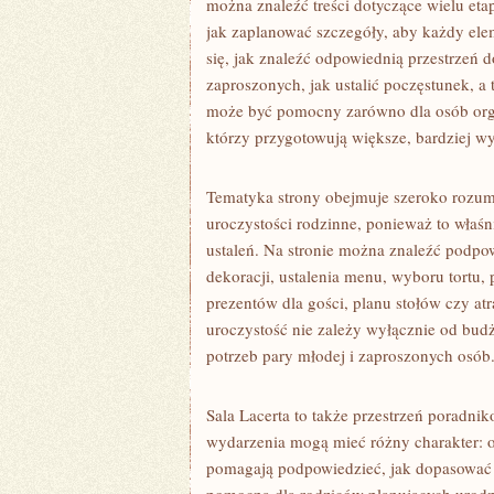
można znaleźć treści dotyczące wielu et
jak zaplanować szczegóły, aby każdy elem
się, jak znaleźć odpowiednią przestrzeń d
zaproszonych, jak ustalić poczęstunek, a
może być pomocny zarówno dla osób organ
którzy przygotowują większe, bardziej 
Tematyka strony obejmuje szeroko rozum
uroczystości rodzinne, ponieważ to właśn
ustaleń. Na stronie można znaleźć podpo
dekoracji, ustalenia menu, wyboru tortu,
prezentów dla gości, planu stołów czy atr
uroczystość nie zależy wyłącznie od bud
potrzeb pary młodej i zaproszonych osób
Sala Lacerta to także przestrzeń poradni
wydarzenia mogą mieć różny charakter: o
pomagają podpowiedzieć, jak dopasować 