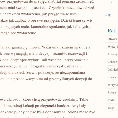
apów przygotowań do przyjęcia. Portal pomaga zrozumieć,
31
ent miał swoje miejsce i cel. Czytelnik może dowiedzieć
o charakteru wydarzenia, jak przygotować listę
« lip
 także jak zadbać o oprawę przyjęcia. Dzięki temu serwis
izujących małe, kameralne spotkanie, jak i dla tych,
Rekl
wymagające wydarzenie.
Otwórz 
ianą organizację imprez. Ważnym obszarem są śluby i
Więcej i
ie one wymagają wielu decyzji, rozmów, rezerwacji i
Przeczyt
wiedzi dotyczące wyboru sali weselnej, przygotowania
Zobacz p
 pierwszego tańca, fotografa, kamerzysty, muzyki,
Odwiedź
akcji dla dzieci. Serwis pokazuje, że niezapomniana
Strona
żetu, ale przede wszystkim od przemyślanych decyzji do
.
Witryna
Strona
kowa dla osób, które chcą przygotować urodziny. Takie
Portal
d kameralnej kolacji po elegancki bankiet. Artykuły
Blog
dekoracje, aby całość była dopasowana. Strona może być