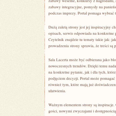
zabawy weselne, konkursy z nagrodami, 
zabawy integracyjne, pomysły na panieńs
podczas imprezy. Portal pomaga wybrać ta
Dużą zaletą strony jest jej inspiracyjny 
opisach, serwis odpowiada na konkretne 
Czytelnik znajdzie tu tematy takie jak: 
prowadzenia strony sprawia, że treści są
Sala Lacerta może być odbierana jako blo
nowoczesnych trendów. Dzięki temu nadaj
na konkretne pytanie, jak i dla tych, któ
podjęciem decyzji. Portal może pomaga
również tym, które mają już doświadczeni
ułatwienia.
Ważnym elementem strony są inspiracje. 
gości, nowymi zwyczajami i dostępnością