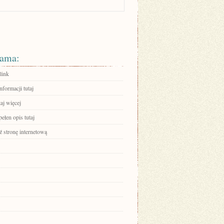
ama:
link
nformacji tutaj
aj więcej
ełen opis tutaj
 stronę internetową