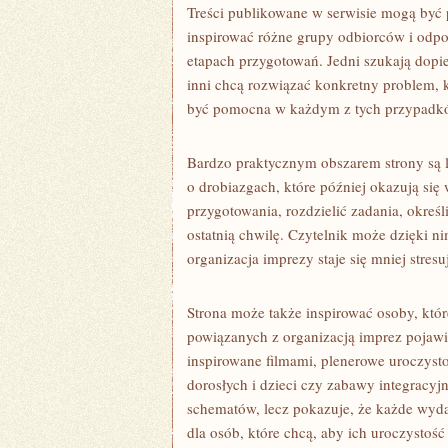
Treści publikowane w serwisie mogą być 
inspirować różne grupy odbiorców i odpo
etapach przygotowań. Jedni szukają dopie
inni chcą rozwiązać konkretny problem, k
być pomocna w każdym z tych przypadk
Bardzo praktycznym obszarem strony są 
o drobiazgach, które później okazują si
przygotowania, rozdzielić zadania, okreś
ostatnią chwilę. Czytelnik może dzięki ni
organizacja imprezy staje się mniej stresu
Strona może także inspirować osoby, któ
powiązanych z organizacją imprez pojawia
inspirowane filmami, plenerowe uroczysto
dorosłych i dzieci czy zabawy integracyjn
schematów, lecz pokazuje, że każde wyda
dla osób, które chcą, aby ich uroczystość