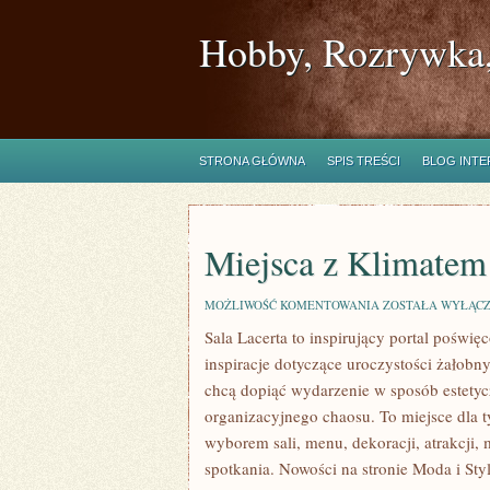
Hobby, Rozrywka,
STRONA GŁÓWNA
SPIS TREŚCI
BLOG INT
Miejsca z Klimatem
MIEJSCA
MOŻLIWOŚĆ KOMENTOWANIA
ZOSTAŁA WYŁĄC
Z
Sala Lacerta to inspirujący portal poświ
KLIMATEM
inspiracje dotyczące uroczystości żałobn
chcą dopiąć wydarzenie w sposób estetyc
organizacyjnego chaosu. To miejsce dla t
wyborem sali, menu, dekoracji, atrakcji,
spotkania. Nowości na stronie Moda i Styl