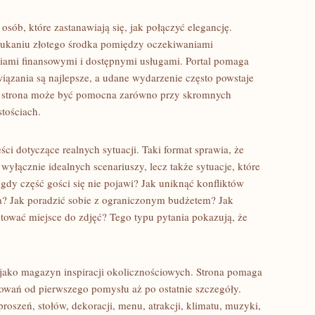
 osób, które zastanawiają się, jak połączyć elegancję.
szukaniu złotego środka pomiędzy oczekiwaniami
iami finansowymi i dostępnymi usługami. Portal pomaga
iązania są najlepsze, a udane wydarzenie często powstaje
go strona może być pomocna zarówno przy skromnych
stościach.
ści dotyczące realnych sytuacji. Taki format sprawia, że
e wyłącznie idealnych scenariuszy, lecz także sytuacje, które
gdy część gości się nie pojawi? Jak uniknąć konfliktów
a? Jak poradzić sobie z ograniczonym budżetem? Jak
tować miejsce do zdjęć? Tego typu pytania pokazują, że
 jako magazyn inspiracji okolicznościowych. Strona pomaga
towań od pierwszego pomysłu aż po ostatnie szczegóły.
roszeń, stołów, dekoracji, menu, atrakcji, klimatu, muzyki,