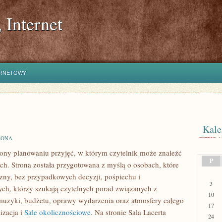
 Internet
ERNETOWY
Kale
ZONA
ęcony planowaniu przyjęć, w którym czytelnik może znaleźć
P
ych. Strona została przygotowana z myślą o osobach, które
zny, bez przypadkowych decyzji, pośpiechu i
3
ych, którzy szukają czytelnych porad związanych z
10
 muzyki, budżetu, oprawy wydarzenia oraz atmosfery całego
17
izacja i
Sale okolicznościowe
. Na stronie Sala Lacerta
24