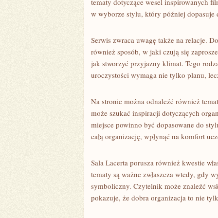
tematy dotyczące wesel inspirowanych fi
w wyborze stylu, który później dopasuje 
Serwis zwraca uwagę także na relacje. Dob
również sposób, w jaki czują się zapros
jak stworzyć przyjazny klimat. Tego rodz
uroczystości wymaga nie tylko planu, lec
Na stronie można odnaleźć również temat
może szukać inspiracji dotyczących orga
miejsce powinno być dopasowane do styl
całą organizację, wpłynąć na komfort uc
Sala Lacerta porusza również kwestie wła
tematy są ważne zwłaszcza wtedy, gdy wyd
symboliczny. Czytelnik może znaleźć wsk
pokazuje, że dobra organizacja to nie tyl