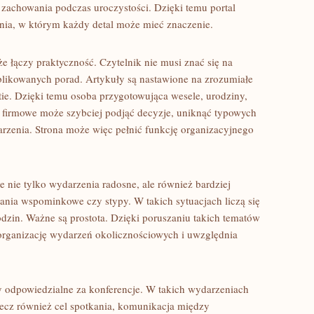
z zachowania podczas uroczystości. Dzięki temu portal
enia, w którym każdy detal może mieć znaczenie.
 że łączy praktyczność. Czytelnik nie musi znać się na
ublikowanych porad. Artykuły są nastawione na zrozumiałe
tie. Dzięki temu osoba przygotowująca wesele, urodziny,
e firmowe może szybciej podjąć decyzje, uniknąć typowych
arzenia. Strona może więc pełnić funkcję organizacyjnego
e nie tylko wydarzenia radosne, ale również bardziej
kania wspominkowe czy stypy. W takich sytuacjach liczą się
dzin. Ważne są prostota. Dzięki poruszaniu takich tematów
 organizację wydarzeń okolicznościowych i uwzględnia
y odpowiedzialne za konferencje. W takich wydarzeniach
 lecz również cel spotkania, komunikacja między