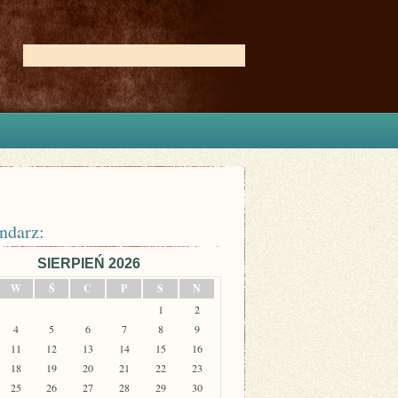
ndarz:
SIERPIEŃ 2026
W
Ś
C
P
S
N
1
2
4
5
6
7
8
9
11
12
13
14
15
16
18
19
20
21
22
23
25
26
27
28
29
30