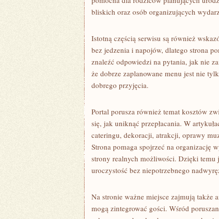
pomocna dla rodziców planujących urodzi
bliskich oraz osób organizujących wydar
Istotną częścią serwisu są również wska
bez jedzenia i napojów, dlatego strona 
znaleźć odpowiedzi na pytania, jak nie z
że dobrze zaplanowane menu jest nie tyl
dobrego przyjęcia.
Portal porusza również temat kosztów zw
się, jak uniknąć przepłacania. W artykuł
cateringu, dekoracji, atrakcji, oprawy m
Strona pomaga spojrzeć na organizację wyd
strony realnych możliwości. Dzięki temu 
uroczystość bez niepotrzebnego nadwyrę
Na stronie ważne miejsce zajmują także a
mogą zintegrować gości. Wśród poruszany