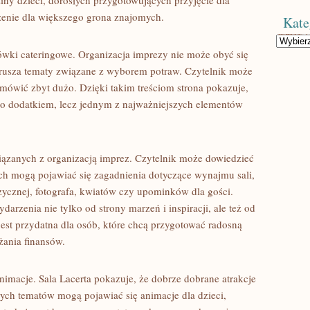
ny dzieci, dorosłych przygotowujących przyjęcie dla
zenie dla większego grona znajomych.
Kate
Kategorie
zówki cateringowe. Organizacja imprezy nie może obyć się
porusza tematy związane z wyborem potraw. Czytelnik może
amówić zbyt dużo. Dzięki takim treściom strona pokazuje,
ko dodatkiem, lecz jednym z najważniejszych elementów
iązanych z organizacją imprez. Czytelnik może dowiedzieć
ach mogą pojawiać się zagadnienia dotyczące wynajmu sali,
uzycznej, fotografa, kwiatów czy upominków dla gości.
arzenia nie tylko od strony marzeń i inspiracji, ale też od
jest przydatna dla osób, które chcą przygotować radosną
żania finansów.
nimacje. Sala Lacerta pokazuje, że dobrze dobrane atrakcje
ch tematów mogą pojawiać się animacje dla dzieci,