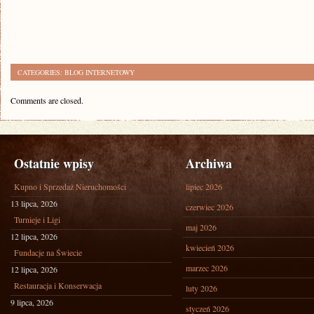
CATEGORIES:
BLOG INTERNETOWY
Comments are closed.
Ostatnie wpisy
Archiwa
Kupno i Sprzedaż Nieruchomości
lipiec 2026
13 lipca, 2026
czerwiec 2026
Turnieje i Ligi
maj 2026
12 lipca, 2026
kwiecień 2026
Fundacje na Świecie
marzec 2026
12 lipca, 2026
Restauracja i Konserwacja
luty 2026
9 lipca, 2026
styczeń 2026