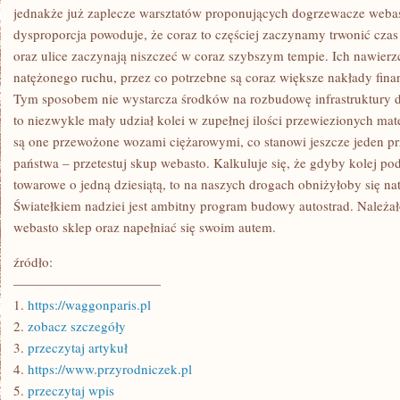
jednakże już zaplecze warsztatów proponujących dogrzewacze webas
dysproporcja powoduje, że coraz to częściej zaczynamy trwonić czas
oraz ulice zaczynają niszczeć w coraz szybszym tempie. Ich nawierz
natężonego ruchu, przez co potrzebne są coraz większe nakłady fina
Tym sposobem nie wystarcza środków na rozbudowę infrastruktury dr
to niezwykle mały udział kolei w zupełnej ilości przewiezionych ma
są one przewożone wozami ciężarowymi, co stanowi jeszcze jeden pr
państwa – przetestuj skup webasto. Kalkuluje się, że gdyby kolej p
towarowe o jedną dziesiątą, to na naszych drogach obniżyłoby się nat
Światełkiem nadziei jest ambitny program budowy autostrad. Należa
webasto sklep oraz napełniać się swoim autem.
źródło:
———————————
1.
https://waggonparis.pl
2.
zobacz szczegóły
3.
przeczytaj artykuł
4.
https://www.przyrodniczek.pl
5.
przeczytaj wpis