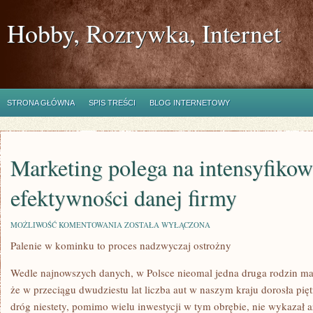
Hobby, Rozrywka, Internet
STRONA GŁÓWNA
SPIS TREŚCI
BLOG INTERNETOWY
Marketing polega na intensyfikow
efektywności danej firmy
MARKETING
MOŻLIWOŚĆ KOMENTOWANIA
ZOSTAŁA WYŁĄCZONA
POLEGA
Palenie w kominku to proces nadzwyczaj ostrożny
NA
INTENSYFIKOWANIU
EFEKTYWNOŚCI
Wedle najnowszych danych, w Polsce nieomal jedna druga rodzin m
DANEJ
FIRMY
że w przeciągu dwudziestu lat liczba aut w naszym kraju dorosła pięt
dróg niestety, pomimo wielu inwestycji w tym obrębie, nie wykazał a