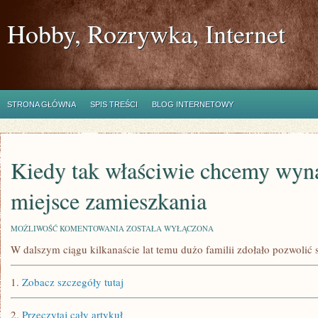
Hobby, Rozrywka, Internet
STRONA GŁÓWNA
SPIS TREŚCI
BLOG INTERNETOWY
Kiedy tak właściwie chcemy wyna
miejsce zamieszkania
KIEDY
MOŻLIWOŚĆ KOMENTOWANIA
ZOSTAŁA WYŁĄCZONA
TAK
W dalszym ciągu kilkanaście lat temu dużo familii zdołało pozwolić 
WŁAŚCIWIE
CHCEMY
WYNAJĄĆ
1.
Zobacz szczegóły tutaj
ALBO
KUPIĆ
MIEJSCE
2.
Przeczytaj cały artykuł
ZAMIESZKANIA