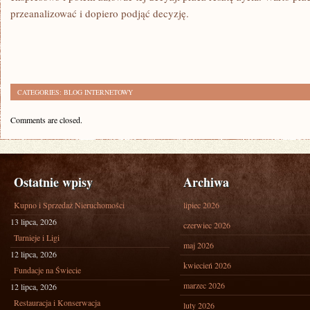
przeanalizować i dopiero podjąć decyzję.
CATEGORIES:
BLOG INTERNETOWY
Comments are closed.
Ostatnie wpisy
Archiwa
Kupno i Sprzedaż Nieruchomości
lipiec 2026
13 lipca, 2026
czerwiec 2026
Turnieje i Ligi
maj 2026
12 lipca, 2026
kwiecień 2026
Fundacje na Świecie
marzec 2026
12 lipca, 2026
Restauracja i Konserwacja
luty 2026