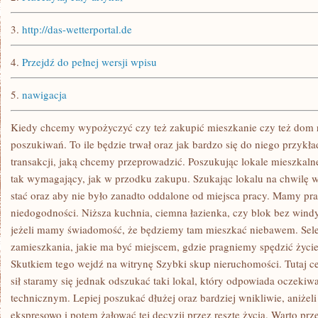
3.
http://das-wetterportal.de
4.
Przejdź do pełnej wersji wpisu
5.
nawigacja
Kiedy chcemy wypożyczyć czy też zakupić mieszkanie czy też dom r
poszukiwań. To ile będzie trwał oraz jak bardzo się do niego przykł
transakcji, jaką chcemy przeprowadzić. Poszukując lokale mieszkal
tak wymagający, jak w przodku zakupu. Szukając lokalu na chwilę wa
stać oraz aby nie było zanadto oddalone od miejsca pracy. Mamy p
niedogodności. Niższa kuchnia, ciemna łazienka, czy blok bez windy.
jeżeli mamy świadomość, że będziemy tam mieszkać niebawem. Sele
zamieszkania, jakie ma być miejscem, gdzie pragniemy spędzić życie
Skutkiem tego wejdź na witrynę Szybki skup nieruchomości. Tutaj cen
sił staramy się jednak odszukać taki lokal, który odpowiada oczek
technicznym. Lepiej poszukać dłużej oraz bardziej wnikliwie, aniżel
ekspresowo i potem żałować tej decyzji przez resztę życia. Warto pr