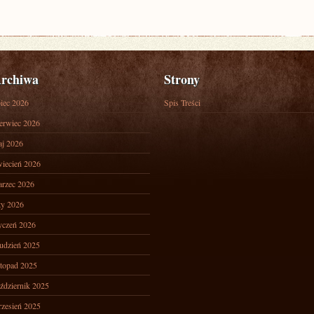
rchiwa
Strony
piec 2026
Spis Treści
erwiec 2026
j 2026
iecień 2026
rzec 2026
ty 2026
yczeń 2026
udzień 2025
stopad 2025
ździernik 2025
zesień 2025