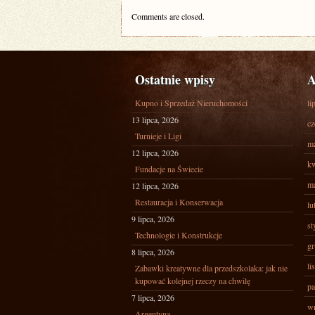
Comments are closed.
Ostatnie wpisy
A
Kupno i Sprzedaż Nieruchomości
li
13 lipca, 2026
cz
Turnieje i Ligi
ma
12 lipca, 2026
kw
Fundacje na Świecie
ma
12 lipca, 2026
Restauracja i Konserwacja
lu
9 lipca, 2026
st
Technologie i Konstrukcje
gr
8 lipca, 2026
li
Zabawki kreatywne dla przedszkolaka: jak nie
kupować kolejnej rzeczy na chwilę
pa
7 lipca, 2026
wr
Argentyna