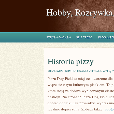
Hobby, Rozrywka,
STRONA GŁÓWNA
SPIS TREŚCI
BLOG INT
Historia pizzy
HISTORIA
MOŻLIWOŚĆ KOMENTOWANIA
ZOSTAŁA WYŁĄC
PIZZY
Pizza Dog Field to miejsce stworzone dl
wiąże się z tym kultowym plackiem. To po
które stoją za dobrze wypieczonym cias
nastroju. Na stronach Pizza Dog Field lic
dobrać dodatki, jak prowadzić wyprażani
idealnie dopieczona. Zobacz także:
Społe