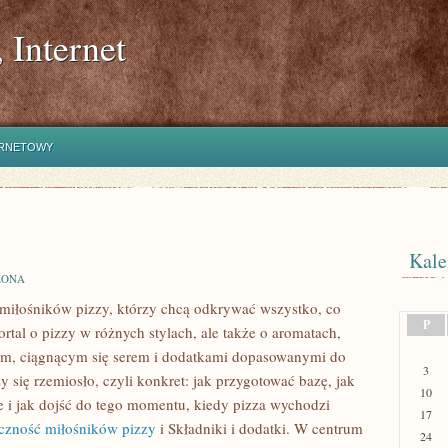
 Internet
ERNETOWY
Kale
ZONA
a miłośników pizzy, którzy chcą odkrywać wszystko, co
P
rtal o pizzy w różnych stylach, ale także o aromatach,
tem, ciągnącym się serem i dodatkami dopasowanymi do
3
zy się rzemiosło, czyli konkret: jak przygotować bazę, jak
10
e i jak dojść do tego momentu, kiedy pizza wychodzi
17
czność miłośników pizzy
i Składniki i dodatki. W centrum
24