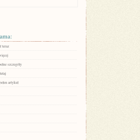
ama:
 teraz
więcej
pełne szczegóły
tutaj
pełen artykuł