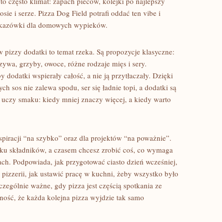
to często klimat: zapach pieców, kolejki po najlepszy
sie i serze. Pizza Dog Field potrafi oddać ten vibe i
skazówki dla domowych wypieków.
 pizzy dodatki to temat rzeka. Są propozycje klasyczne:
zywa, grzyby, owoce, różne rodzaje mięs i sery.
y dodatki wspierały całość, a nie ją przytłaczały. Dzięki
h sos nie zalewa spodu, ser się ładnie topi, a dodatki są
e uczy smaku: kiedy mniej znaczy więcej, a kiedy warto
nspiracji “na szybko” oraz dla projektów “na poważnie”.
lku składników, a czasem chcesz zrobić coś, co wymaga
ch. Podpowiada, jak przygotować ciasto dzień wcześniej,
j pizzerii, jak ustawić pracę w kuchni, żeby wszystko było
gólnie ważne, gdy pizza jest częścią spotkania ze
ność, że każda kolejna pizza wyjdzie tak samo