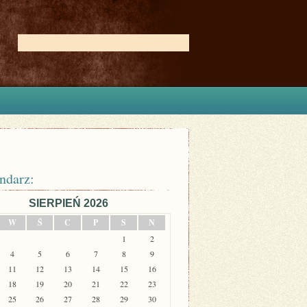
ndarz:
SIERPIEŃ 2026
W
Ś
C
P
S
N
1
2
4
5
6
7
8
9
11
12
13
14
15
16
18
19
20
21
22
23
25
26
27
28
29
30