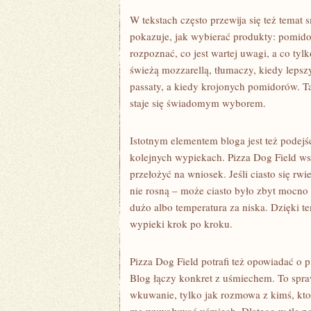
W tekstach często przewija się też temat 
pokazuje, jak wybierać produkty: pomido
rozpoznać, co jest wartej uwagi, a co ty
świeżą mozzarellą, tłumaczy, kiedy lepsz
passaty, a kiedy krojonych pomidorów. Ta
staje się świadomym wyborem.
Istotnym elementem bloga jest też podejśc
kolejnych wypiekach. Pizza Dog Field wsp
przełożyć na wniosek. Jeśli ciasto się rw
nie rosną – może ciasto było zbyt mocno
dużo albo temperatura za niska. Dzięki t
wypieki krok po kroku.
Pizza Dog Field potrafi też opowiadać o p
Blog łączy konkret z uśmiechem. To spraw
wkuwanie, tylko jak rozmowa z kimś, kto 