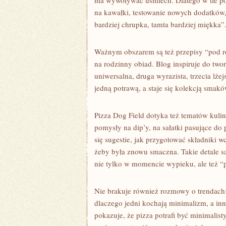
ma wywoływać uśmiech. Dlatego w tle poj
na kawałki, testowanie nowych dodatków, 
bardziej chrupka, tamta bardziej miękka”
Ważnym obszarem są też przepisy “pod ró
na rodzinny obiad. Blog inspiruje do twor
uniwersalna, druga wyrazista, trzecia lże
jedną potrawą, a staje się kolekcją smakó
Pizza Dog Field dotyka też tematów kulin
pomysły na dip’y, na sałatki pasujące do
się sugestie, jak przygotować składniki w
żeby była znowu smaczna. Takie detale są
nie tylko w momencie wypieku, ale też “p
Nie brakuje również rozmowy o trendach: c
dlaczego jedni kochają minimalizm, a inn
pokazuje, że pizza potrafi być minimali