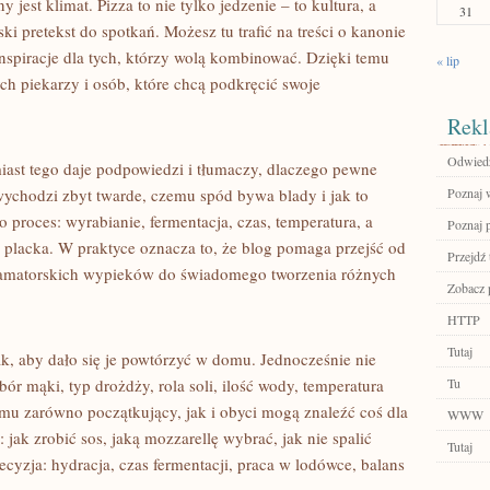
y jest klimat. Pizza to nie tylko jedzenie – to kultura, a
31
ki pretekst do spotkań. Możesz tu trafić na treści o kanonie
inspiracje dla tych, którzy wolą kombinować. Dzięki temu
« lip
h piekarzy i osób, które chcą podkręcić swoje
Rekl
Odwiedź
iast tego daje podpowiedzi i tłumaczy, dlaczego pewne
wychodzi zbyt twarde, czemu spód bywa blady i jak to
Poznaj 
o proces: wyrabianie, fermentacja, czas, temperatura, a
Poznaj 
placka. W praktyce oznacza to, że blog pomaga przejść od
Przejdź 
 amatorskich wypieków do świadomego tworzenia różnych
Zobacz 
HTTP
Tutaj
ak, aby dało się je powtórzyć w domu. Jednocześnie nie
bór mąki, typ drożdży, rola soli, ilość wody, temperatura
Tu
emu zarówno początkujący, jak i obyci mogą znaleźć coś dla
WWW
jak zrobić sos, jaką mozzarellę wybrać, jak nie spalić
Tutaj
ecyzja: hydracja, czas fermentacji, praca w lodówce, balans