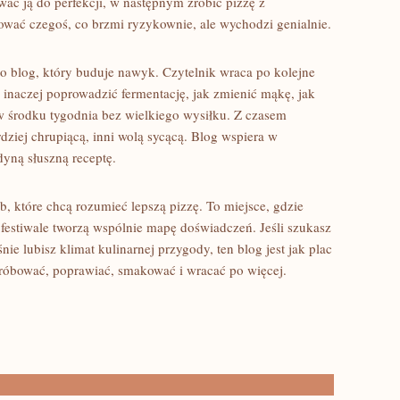
ać ją do perfekcji, w następnym zrobić pizzę z
wać czegoś, co brzmi ryzykownie, ale wychodzi genialnie.
 to blog, który buduje nawyk. Czytelnik wraca po kolejne
ak inaczej poprowadzić fermentację, jak zmienić mąkę, jak
 w środku tygodnia bez wielkiego wysiłku. Z czasem
ardziej chrupiącą, inni wolą sycącą. Blog wspiera w
dyną słuszną receptę.
b, które chcą rozumieć lepszą pizzę. To miejsce, gdzie
 festiwale tworzą wspólnie mapę doświadczeń. Jeśli szukasz
śnie lubisz klimat kulinarnej przygody, ten blog jest jak plac
 próbować, poprawiać, smakować i wracać po więcej.