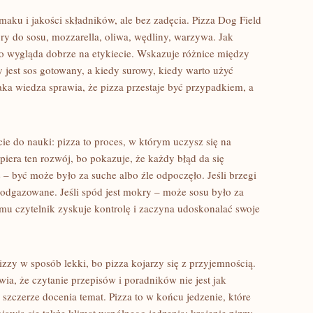
smaku i jakości składników, ale bez zadęcia. Pizza Dog Field
ry do sosu, mozzarella, oliwa, wędliny, warzywa. Jak
lko wygląda dobrze na etykiecie. Wskazuje różnice między
y jest sos gotowany, a kiedy surowy, kiedy warto użyć
ka wiedza sprawia, że pizza przestaje być przypadkiem, a
ie do nauki: pizza to proces, w którym uczysz się na
iera ten rozwój, bo pokazuje, że każdy błąd da się
ie – być może było za suche albo źle odpoczęło. Jeśli brzegi
 odgazowane. Jeśli spód jest mokry – może sosu było za
emu czytelnik zyskuje kontrolę i zaczyna udoskonalać swoje
izzy w sposób lekki, bo pizza kojarzy się z przyjemnością.
ia, że czytanie przepisów i poradników nie jest jak
szczerze docenia temat. Pizza to w końcu jedzenie, które