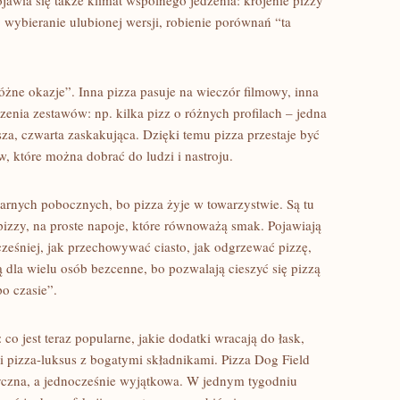
awia się także klimat wspólnego jedzenia: krojenie pizzy
wybieranie ulubionej wersji, robienie porównań “ta
.
żne okazje”. Inna pizza pasuje na wieczór filmowy, inna
zenia zestawów: np. kilka pizz o różnych profilach – jedna
jsza, czwarta zaskakująca. Dzięki temu pizza przestaje być
w, które można dobrać do ludzi i nastroju.
arnych pobocznych, bo pizza żyje w towarzystwie. Są tu
 pizzy, na proste napoje, które równoważą smak. Pojawiają
cześniej, jak przechowywać ciasto, jak odgrzewać pizzę,
 dla wielu osób bezcenne, bo pozwalają cieszyć się pizzą
o czasie”.
o jest teraz popularne, jakie dodatki wracają do łask,
i pizza-luksus z bogatymi składnikami. Pizza Dog Field
styczna, a jednocześnie wyjątkowa. W jednym tygodniu