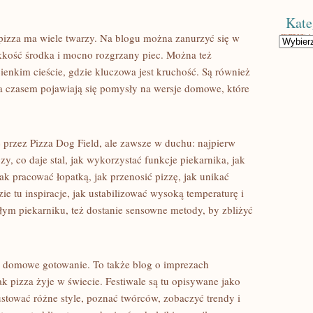
Kate
pizza ma wiele twarzy. Na blogu można zanurzyć się w
Kategorie
lekkość środka i mocno rozgrzany piec. Można też
cienkim cieście, gdzie kluczowa jest kruchość. Są również
 a czasem pojawiają się pomysły na wersje domowe, które
ię przez Pizza Dog Field, ale zawsze w duchu: najpierw
y, co daje stal, jak wykorzystać funkcje piekarnika, jak
ak pracować łopatką, jak przenosić pizzę, jak unikać
zie tu inspiracje, jak ustabilizować wysoką temperaturę i
kłym piekarniku, też dostanie sensowne metody, by zbliżyć
ko domowe gotowanie. To także blog o imprezach
jak pizza żyje w świecie. Festiwale są tu opisywane jako
stować różne style, poznać twórców, zobaczyć trendy i