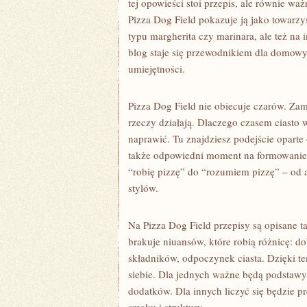
tej opowieści stoi przepis, ale równie ważn
Pizza Dog Field pokazuje ją jako towarzys
typu margherita czy marinara, ale też na 
blog staje się przewodnikiem dla domowyc
umiejętności.
Pizza Dog Field nie obiecuje czarów. Zam
rzeczy działają. Dlaczego czasem ciasto 
naprawić. Tu znajdziesz podejście oparte 
także odpowiedni moment na formowanie 
“robię pizzę” do “rozumiem pizzę” – od
stylów.
Na Pizza Dog Field przepisy są opisane t
brakuje niuansów, które robią różnicę: do
składników, odpoczynek ciasta. Dzięki t
siebie. Dla jednych ważne będą podstawy: 
dodatków. Dla innych liczyć się będzie pr