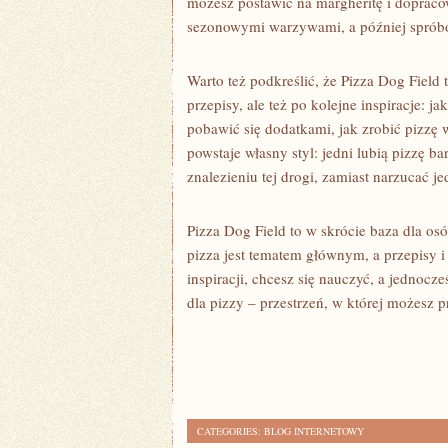
możesz postawić na margheritę i dopracow
sezonowymi warzywami, a później spróbo
Warto też podkreślić, że Pizza Dog Field
przepisy, ale też po kolejne inspiracje: j
pobawić się dodatkami, jak zrobić pizzę
powstaje własny styl: jedni lubią pizzę b
znalezieniu tej drogi, zamiast narzucać je
Pizza Dog Field to w skrócie baza dla osó
pizza jest tematem głównym, a przepisy i
inspiracji, chcesz się nauczyć, a jednocze
dla pizzy – przestrzeń, w której możesz
CATEGORIES:
BLOG INTERNETOWY