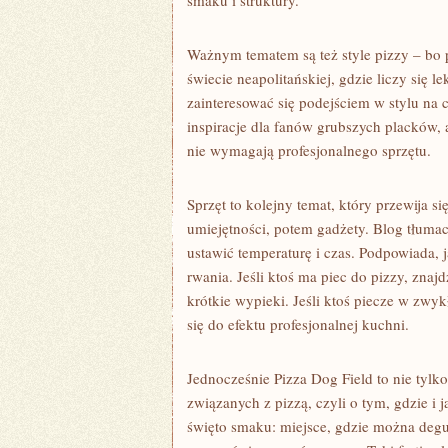
smaku i struktury.
Ważnym tematem są też style pizzy – bo 
świecie neapolitańskiej, gdzie liczy się 
zainteresować się podejściem w stylu na 
inspiracje dla fanów grubszych placków,
nie wymagają profesjonalnego sprzętu.
Sprzęt to kolejny temat, który przewija s
umiejętności, potem gadżety. Blog tłumacz
ustawić temperaturę i czas. Podpowiada, j
rwania. Jeśli ktoś ma piec do pizzy, znajd
krótkie wypieki. Jeśli ktoś piecze w zwy
się do efektu profesjonalnej kuchni.
Jednocześnie Pizza Dog Field to nie tyl
związanych z pizzą, czyli o tym, gdzie i 
święto smaku: miejsce, gdzie można degu