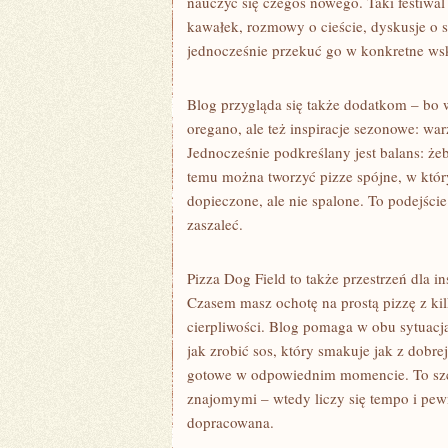
nauczyć się czegoś nowego. Taki festiwal 
kawałek, rozmowy o cieście, dyskusje o so
jednocześnie przekuć go w konkretne w
Blog przygląda się także dodatkom – bo w
oregano, ale też inspiracje sezonowe: war
Jednocześnie podkreślany jest balans: żeb
temu można tworzyć pizze spójne, w któryc
dopieczone, ale nie spalone. To podejści
zaszaleć.
Pizza Dog Field to także przestrzeń dla i
Czasem masz ochotę na prostą pizzę z ki
cierpliwości. Blog pomaga w obu sytuacja
jak zrobić sos, który smakuje jak z dobre
gotowe w odpowiednim momencie. To szcze
znajomymi – wtedy liczy się tempo i pew
dopracowana.