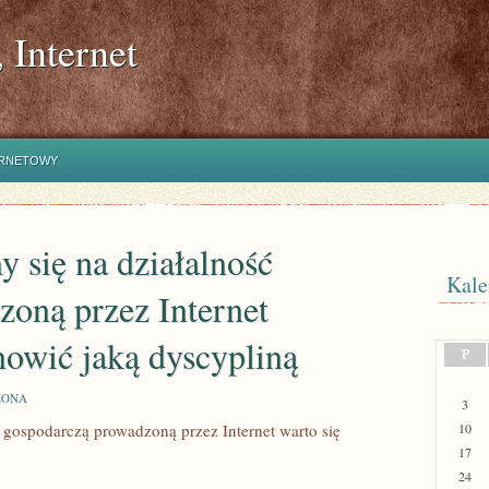
 Internet
ERNETOWY
 się na działalność
Kale
oną przez Internet
nowić jaką dyscypliną
P
ZONA
3
gospodarczą prowadzoną przez Internet warto się
10
17
24