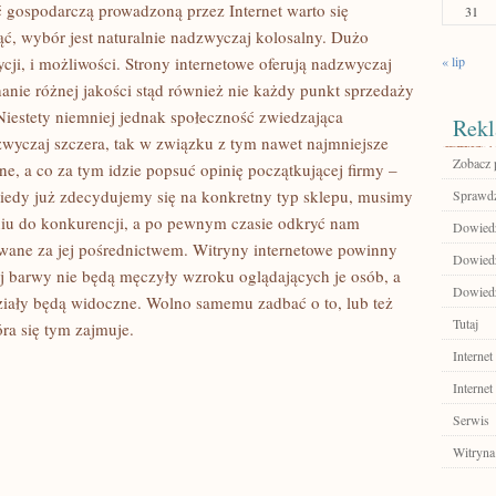
ć gospodarczą prowadzoną przez Internet warto się
31
ąć, wybór jest naturalnie nadzwyczaj kolosalny. Dużo
ji, i możliwości. Strony internetowe oferują nadzwyczaj
« lip
anie różnej jakości stąd również nie każdy punkt sprzedaży
Niestety niemniej jednak społeczność zwiedzająca
Rekl
zwyczaj szczera, tak w związku z tym nawet najmniejsze
Zobacz p
ne, a co za tym idzie popsuć opinię początkującej firmy –
Kiedy już zdecydujemy się na konkretny typ sklepu, musimy
Sprawdź
iu do konkurencji, a po pewnym czasie odkryć nam
Dowiedz 
wane za jej pośrednictwem. Witryny internetowe powinny
Dowiedz
j barwy nie będą męczyły wzroku oglądających je osób, a
Dowiedz 
ziały będą widoczne. Wolno samemu zadbać o to, lub też
Tutaj
óra się tym zajmuje.
Internet
Internet
Serwis
Witryna