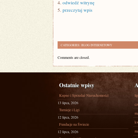
4.
odwiedź witrynę
5.
przeczytaj wpis
CATEGORIES:
BLOG INTERNETOWY
Comments are closed.
Ostatnie wpisy
A
Kupno i Sprzedaż Nieruchomości
li
13 lipca, 2026
cz
Turnieje i Ligi
ma
12 lipca, 2026
kw
Fundacje na Świecie
ma
12 lipca, 2026