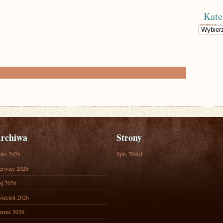
Kate
Kategorie
rchiwa
Strony
piec 2026
Spis Treści
erwiec 2026
j 2026
iecień 2026
rzec 2026