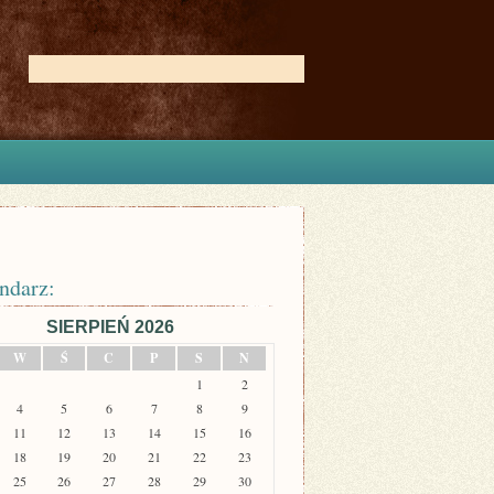
ndarz:
SIERPIEŃ 2026
W
Ś
C
P
S
N
1
2
4
5
6
7
8
9
11
12
13
14
15
16
18
19
20
21
22
23
25
26
27
28
29
30