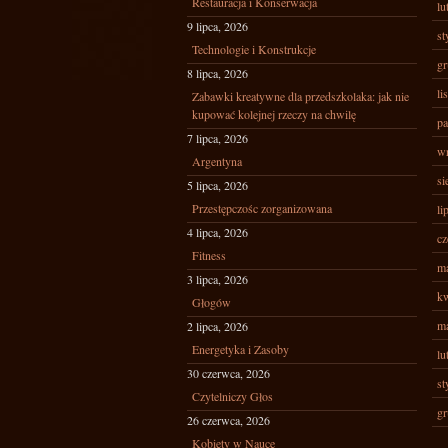
Restauracja i Konserwacja
lu
9 lipca, 2026
st
Technologie i Konstrukcje
gr
8 lipca, 2026
li
Zabawki kreatywne dla przedszkolaka: jak nie
kupować kolejnej rzeczy na chwilę
pa
7 lipca, 2026
wr
Argentyna
si
5 lipca, 2026
Przestępczośc zorganizowana
li
4 lipca, 2026
cz
Fitness
ma
3 lipca, 2026
kw
Głogów
ma
2 lipca, 2026
Energetyka i Zasoby
lu
30 czerwca, 2026
st
Czytelniczy Głos
gr
26 czerwca, 2026
Kobiety w Nauce