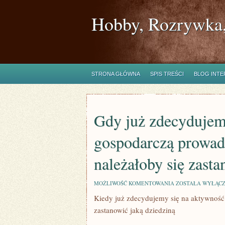
Hobby, Rozrywka,
STRONA GŁÓWNA
SPIS TREŚCI
BLOG INT
Gdy już zdecydujemy
gospodarczą prowadz
należałoby się zasta
GDY
MOŻLIWOŚĆ KOMENTOWANIA
ZOSTAŁA WYŁĄC
JUŻ
Kiedy już zdecydujemy się na aktywność 
ZDECYDUJEMY
SIĘ
zastanowić jaką dziedziną
NA
DZIAŁALNOŚĆ