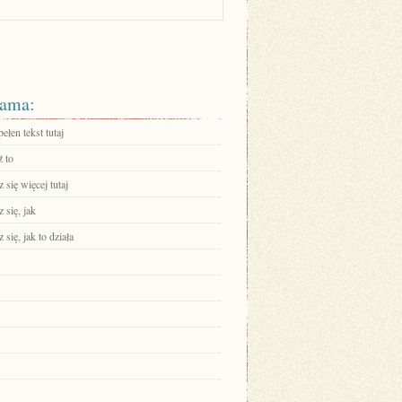
ama:
ełen tekst tutaj
 to
się więcej tutaj
 się, jak
się, jak to działa