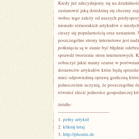
GOSPODARCZĄ
Kiedy już zdecydujemy się na działalnoś
PROWADZONĄ
zastanowić jaką dziedziną się chcemy zaj
PRZEZ
INTERNET
wobec tego zależy od naszych predyspozyc
NALEŻAŁOBY
niemało różnorakich artykułów o niesłych
SIĘ
ZASTANOWIĆ
cieszy się popularnością oraz uznaniem. 
JAKĄ
DYSCYPLINĄ
poszczególne strony internetowe jest nad
potknięcia są w stanie być błędnie odebra
sprawdź tworzenie stron internetowych. 
zobaczyć jakie mamy szanse w porównan
dostawców artykułów które będą sprzeda
mieć odpowiednią oprawę graficzną które
jednocześnie uczynią, że poszczególne d
również zlecić jednostce gospodarczej kt
źródło:
———————————
1.
pełny artykuł
2.
kliknij tutaj
3.
http://phontis.de