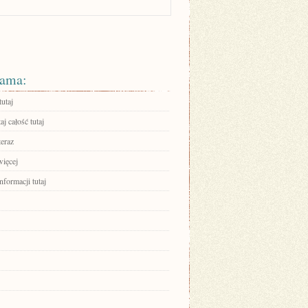
ama:
tutaj
aj całość tutaj
teraz
więcej
nformacji tutaj