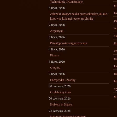
Technologie i Konstrukcje
gr
8 lipca, 2026
li
Zabawki kreatywne dla przedszkolaka: jak nie
kupować kolejnej rzeczy na chwilę
pa
7 lipca, 2026
wr
Argentyna
si
5 lipca, 2026
Przestępczośc zorganizowana
li
4 lipca, 2026
cz
Fitness
ma
3 lipca, 2026
kw
Głogów
ma
2 lipca, 2026
Energetyka i Zasoby
lu
30 czerwca, 2026
st
Czytelniczy Głos
gr
26 czerwca, 2026
Kobiety w Nauce
23 czerwca, 2026
Naturalna pielęgnacja twarzy