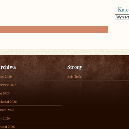
Kate
Kategorie
rchiwa
Strony
piec 2026
Spis Treści
erwiec 2026
j 2026
iecień 2026
rzec 2026
ty 2026
yczeń 2026