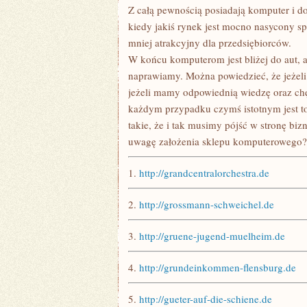
Z całą pewnością posiadają komputer i do
kiedy jakiś rynek jest mocno nasycony 
mniej atrakcyjny dla przedsiębiorców.
W końcu komputerom jest bliżej do aut, 
naprawiamy. Można powiedzieć, że jeżeli
jeżeli mamy odpowiednią wiedzę oraz ch
każdym przypadku czymś istotnym jest to
takie, że i tak musimy pójść w stronę biz
uwagę założenia sklepu komputerowego? 
1.
http://grandcentralorchestra.de
2.
http://grossmann-schweichel.de
3.
http://gruene-jugend-muelheim.de
4.
http://grundeinkommen-flensburg.de
5.
http://gueter-auf-die-schiene.de