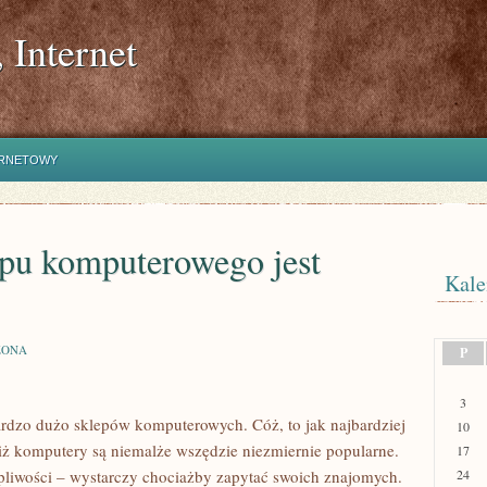
 Internet
ERNETOWY
epu komputerowego jest
Kale
ZONA
P
O
3
rdzo dużo sklepów komputerowych. Cóż, to jak najbardziej
10
, iż komputery są niemalże wszędzie niezmiernie popularne.
17
tpliwości – wystarczy chociażby zapytać swoich znajomych.
24