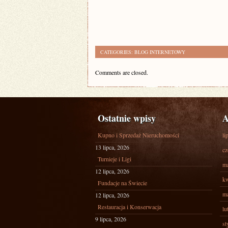
CATEGORIES:
BLOG INTERNETOWY
Comments are closed.
Ostatnie wpisy
A
Kupno i Sprzedaż Nieruchomości
li
13 lipca, 2026
cz
Turnieje i Ligi
ma
12 lipca, 2026
kw
Fundacje na Świecie
ma
12 lipca, 2026
Restauracja i Konserwacja
lu
9 lipca, 2026
st