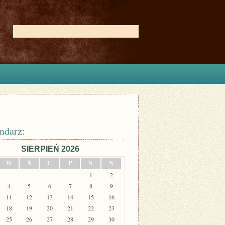
ndarz:
SIERPIEŃ 2026
W
Ś
C
P
S
N
1
2
4
5
6
7
8
9
11
12
13
14
15
16
18
19
20
21
22
23
25
26
27
28
29
30