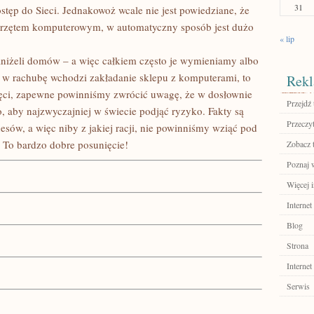
31
stęp do Sieci. Jednakowoż wcale nie jest powiedziane, że
sprzętem komputerowym, w automatyczny sposób jest dużo
« lip
aniżeli domów – a więc całkiem często je wymieniamy albo
 w rachubę wchodzi zakładanie sklepu z komputerami, to
Rekl
ęci, zapewne powinniśmy zwrócić uwagę, że w dosłownie
Przejdź 
, aby najzwyczajniej w świecie podjąć ryzyko. Fakty są
Przeczyt
nesów, a więc niby z jakiej racji, nie powinniśmy wziąć pod
To bardzo dobre posunięcie!
Zobacz 
Poznaj 
Więcej i
Internet
Blog
Strona
Internet
Serwis