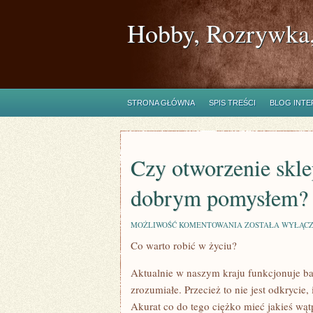
Hobby, Rozrywka,
STRONA GŁÓWNA
SPIS TREŚCI
BLOG INT
Czy otworzenie skl
dobrym pomysłem?
CZY
MOŻLIWOŚĆ KOMENTOWANIA
ZOSTAŁA WYŁĄC
OTWORZENIE
Co warto robić w życiu?
SKLEPU
KOMPUTEROWEG
JEST
Aktualnie w naszym kraju funkcjonuje ba
DOBRYM
POMYSŁEM?
zrozumiałe. Przecież to nie jest odkrycie
Akurat co do tego ciężko mieć jakieś wą