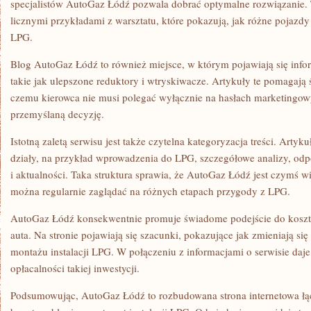
specjalistów AutoGaz Łódź pozwala dobrać optymalne rozwiązanie.
licznymi przykładami z warsztatu, które pokazują, jak różne pojazd
LPG.
Blog AutoGaz Łódź to również miejsce, w którym pojawiają się info
takie jak ulepszone reduktory i wtryskiwacze. Artykuły te pomagają ś
czemu kierowca nie musi polegać wyłącznie na hasłach marketingow
przemyślaną decyzję.
Istotną zaletą serwisu jest także czytelna kategoryzacja treści. Artyk
działy, na przykład wprowadzenia do LPG, szczegółowe analizy, odp
i aktualności. Taka struktura sprawia, że AutoGaz Łódź jest czymś w
można regularnie zaglądać na różnych etapach przygody z LPG.
AutoGaz Łódź konsekwentnie promuje świadome podejście do kosz
auta. Na stronie pojawiają się szacunki, pokazujące jak zmieniają si
montażu instalacji LPG. W połączeniu z informacjami o serwisie daj
opłacalności takiej inwestycji.
Podsumowując, AutoGaz Łódź to rozbudowana strona internetowa łąc