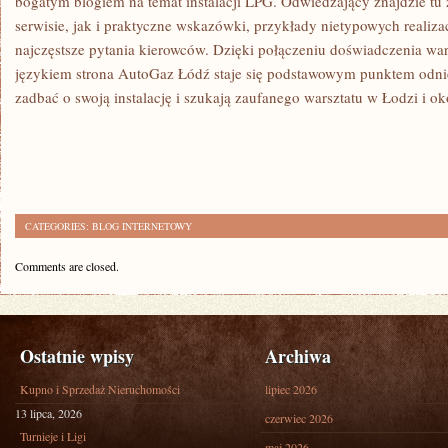
bogatym blogiem na temat instalacji LPG. Odwiedzający znajdzie tu
serwisie, jak i praktyczne wskazówki, przykłady nietypowych realiza
najczęstsze pytania kierowców. Dzięki połączeniu doświadczenia wa
językiem strona AutoGaz Łódź staje się podstawowym punktem odnies
zadbać o swoją instalację i szukają zaufanego warsztatu w Łodzi i ok
CATEGORIES:
BLOG INTERNETOWY
Comments are closed.
Ostatnie wpisy
Archiwa
Kupno i Sprzedaż Nieruchomości
lipiec 2026
13 lipca, 2026
czerwiec 2026
Turnieje i Ligi
maj 2026