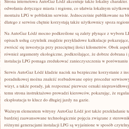
Strona internetowa AutoGaz Łódź akcentuje także lokalny charakter. 
odwołania dotyczące miasta i regionu, co ułatwia lokalnym użytkow
montażu LPG w pobliskim serwisie. Jednocześnie publikowane na blo
dlatego z serwisu chętnie korzystają także użytkownicy spoza region
Na AutoGaz Łódź mocno podkreślone są zalety płynące z wyboru LP
opisach usług czytelnik znajdzie przykładowe kalkulacje pokazując
zwrócić się inwestycja przy przeciętnej ilości kilometrów. Obok asp
również argumenty ekologiczne, podkreślające, że dobrze dobrana 
instalacja LPG pomaga zredukować zanieczyszczenia w porównaniu z
Serwis AutoGaz Łódź kładzie nacisk na bezpieczne korzystanie z ins
poradnikowej można znaleźć rozbudowane opisy procedur serwiso
wizyt, a także porady, jak rozpoznać pierwsze oznaki nieprawidłowej
temu strona instruktażowo prowadzi kierowców, pokazując, że regula
eksploatacja to klucz do długiej jazdy na gazie.
Ważnym elementem witryny AutoGaz Łódź jest także przekładanie te
bardziej zaawansowane technologicznie pojęcia związane z sterown
różnymi generacjami instalacji LPG są wyjaśnione w sposób czytelny 