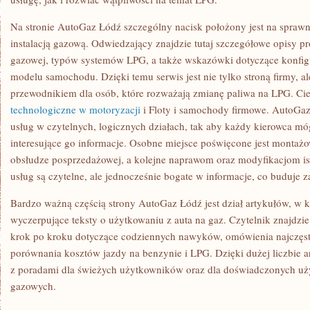
Na stronie AutoGaz Łódź szczególny nacisk położony jest na sprawn
instalacją gazową. Odwiedzający znajdzie tutaj szczegółowe opisy pro
gazowej, typów systemów LPG, a także wskazówki dotyczące konfigur
modelu samochodu. Dzięki temu serwis jest nie tylko stroną firmy, a
przewodnikiem dla osób, które rozważają zmianę paliwa na LPG. Ci
technologiczne w motoryzacji
i Floty i samochody firmowe. AutoGaz
usług w czytelnych, logicznych działach, tak aby każdy kierowca m
interesujące go informacje. Osobne miejsce poświęcone jest montażo
obsłudze posprzedażowej, a kolejne naprawom oraz modyfikacjom is
usług są czytelne, ale jednocześnie bogate w informacje, co buduje z
Bardzo ważną częścią strony AutoGaz Łódź jest dział artykułów, w k
wyczerpujące teksty o użytkowaniu z auta na gaz. Czytelnik znajdzie
krok po kroku dotyczące codziennych nawyków, omówienia najczęst
porównania kosztów jazdy na benzynie i LPG. Dzięki dużej liczbie a
z poradami dla świeżych użytkowników oraz dla doświadczonych uży
gazowych.