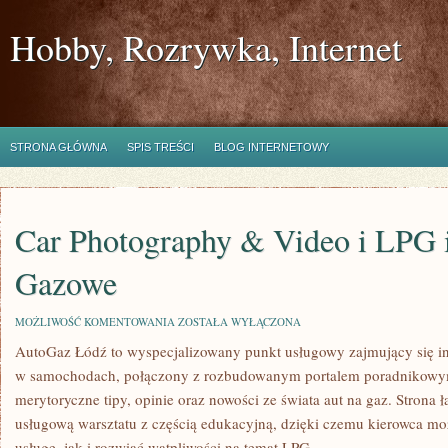
Hobby, Rozrywka, Internet
STRONA GŁÓWNA
SPIS TREŚCI
BLOG INTERNETOWY
Car Photography & Video i LPG i 
Gazowe
CAR
MOŻLIWOŚĆ KOMENTOWANIA
ZOSTAŁA WYŁĄCZONA
PHOTOGRAPHY
AutoGaz Łódź to wyspecjalizowany punkt usługowy zajmujący się inst
&
VIDEO
w samochodach, połączony z rozbudowanym portalem poradnikowym
I
LPG
merytoryczne tipy, opinie oraz nowości ze świata aut na gaz. Strona
I
usługową warsztatu z częścią edukacyjną, dzięki czemu kierowca m
INSTALACJE
GAZOWE
usługę, jak i rozwiać wątpliwości na temat LPG.