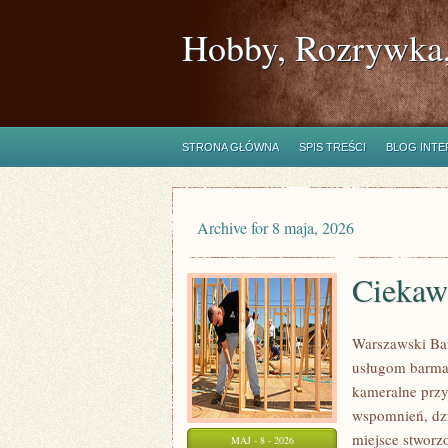
Hobby, Rozrywka,
STRONA GŁÓWNA
SPIS TREŚCI
BLOG INT
Archive for 8 maja, 2026
Ciekaw
Warszawski Bar
usługom barmań
kameralne przy
wspomnień, dzi
miejsce stworz
MAJ - 8 - 2026