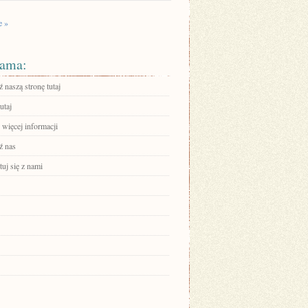
e »
ama:
 naszą stronę tutaj
utaj
 więcej informacji
ź nas
uj się z nami