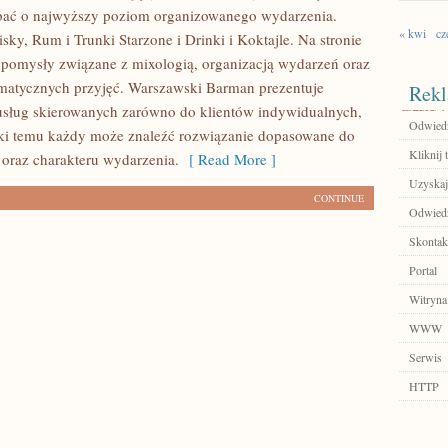
dbać o najwyższy poziom organizowanego wydarzenia.
« kwi
cz
ky, Rum i Trunki Starzone i Drinki i Koktajle. Na stronie
pomysły związane z mixologią, organizacją wydarzeń oraz
matycznych przyjęć. Warszawski Barman prezentuje
Rekl
 usług skierowanych zarówno do klientów indywidualnych,
Odwiedź
ięki temu każdy może znaleźć rozwiązanie dopasowane do
Kliknij t
 oraz charakteru wydarzenia.
[ Read More ]
Uzyskaj
CONTINUE
Odwied
Skontakt
Portal
Witryna
WWW
Serwis
HTTP