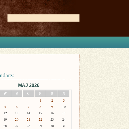
ndarz:
MAJ 2026
W
Ś
C
P
S
N
1
2
3
5
6
7
8
9
10
12
13
14
15
16
17
19
20
21
22
23
24
26
27
28
29
30
31