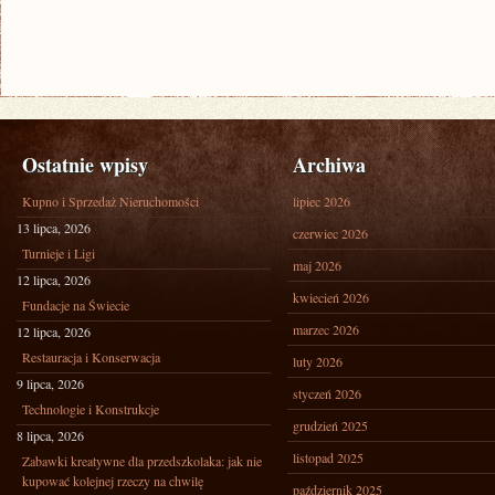
Ostatnie wpisy
Archiwa
Kupno i Sprzedaż Nieruchomości
lipiec 2026
13 lipca, 2026
czerwiec 2026
Turnieje i Ligi
maj 2026
12 lipca, 2026
kwiecień 2026
Fundacje na Świecie
marzec 2026
12 lipca, 2026
Restauracja i Konserwacja
luty 2026
9 lipca, 2026
styczeń 2026
Technologie i Konstrukcje
grudzień 2025
8 lipca, 2026
listopad 2025
Zabawki kreatywne dla przedszkolaka: jak nie
kupować kolejnej rzeczy na chwilę
październik 2025