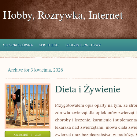
Hobby, Rozrywka, Internet
STRONA GŁÓWNA
SPIS TREŚCI
BLOG INTERNETOWY
Archive for 3 kwietnia, 2026
Dieta i Żywienie
Przygotowałem opis oparty na tym, że stro
zdrowiu zwierząt dla opiekunów zwierząt i
choroby i leczenie, karmienie i suplementa
lekarska nad zwierzętami, mowa ciała zwie
zwierząt oraz bezpieczeństwo w podróży. 
KWIECIEŃ - 3 - 2026