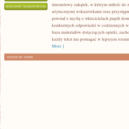
internetowy zakątek, w którym miłość do z
DIETA
MOŻLIWOŚĆ KOMENTOWANIA
użytecznymi wskazówkami oraz przystępny
I
ZOSTAŁA WYŁĄCZONA
powstał z myślą o właścicielach pupili d
ŻYWIENIE
konkretnych odpowiedzi w codziennych wy
baza materiałów dotyczących opieki, zacho
każdy tekst ma pomagać w lepszym rozumie
More ]
POSTED BY ADMIN