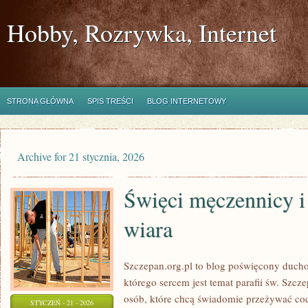
Hobby, Rozrywka, Internet
STRONA GŁÓWNA
SPIS TREŚCI
BLOG INTERNETOWY
Archive for 21 stycznia, 2026
Święci męczennicy i
wiara
Szczepan.org.pl to blog poświęcony ducho
którego sercem jest temat parafii św. Szcz
osób, które chcą świadomie przeżywać co
STYCZEŃ - 21 - 2026