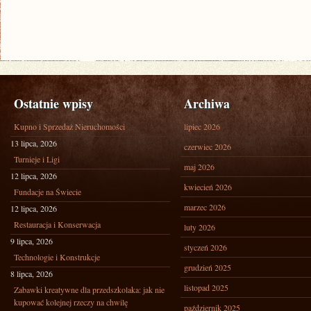
Ostatnie wpisy
Archiwa
Kupno i Sprzedaż Nieruchomości
lipiec 2026
13 lipca, 2026
czerwiec 2026
Turnieje i Ligi
maj 2026
12 lipca, 2026
kwiecień 2026
Fundacje na Świecie
marzec 2026
12 lipca, 2026
Restauracja i Konserwacja
luty 2026
9 lipca, 2026
styczeń 2026
Technologie i Konstrukcje
grudzień 2025
8 lipca, 2026
listopad 2025
Zabawki kreatywne dla przedszkolaka: jak nie
kupować kolejnej rzeczy na chwilę
październik 2025