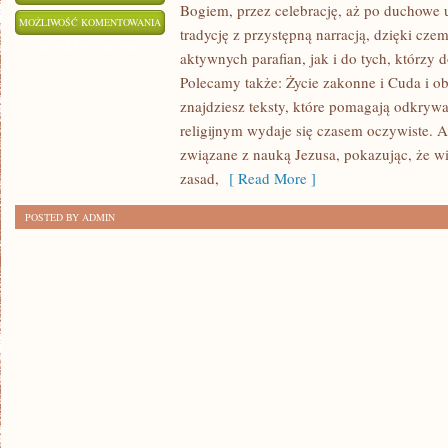
Bogiem, przez celebrację, aż po duchowe 
ŚWIĘCI
MOŻLIWOŚĆ KOMENTOWANIA
tradycję z przystępną narracją, dzięki czem
MĘCZENNICY
ZOSTAŁA WYŁĄCZONA
aktywnych parafian, jak i do tych, którzy d
I
Polecamy także: Życie zakonne i Cuda i o
ICH
znajdziesz teksty, które pomagają odkrywa
HEROICZNA
religijnym wydaje się czasem oczywiste. 
WIARA
związane z nauką Jezusa, pokazując, że wia
zasad,
[ Read More ]
POSTED BY ADMIN