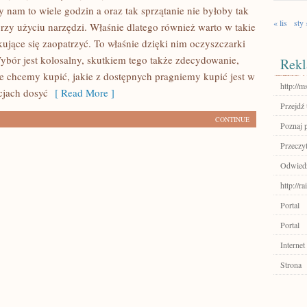
y nam to wiele godzin a oraz tak sprzątanie nie byłoby tak
« lis
sty 
przy użyciu narzędzi. Właśnie dlatego również warto w takie
ujące się zaopatrzyć. To właśnie dzięki nim oczyszczarki
Wybór jest kolosalny, skutkiem tego także zdecydowanie,
Rekl
ie chcemy kupić, jakie z dostępnych pragniemy kupić jest w
http://m
cjach dosyć
[ Read More ]
Przejdź 
CONTINUE
Poznaj 
Przeczyt
Odwiedź
http://
Portal
Portal
Internet
Strona