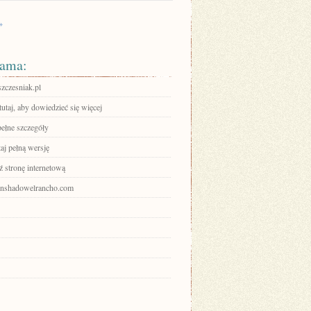
»
ama:
szczesniak.pl
tutaj, aby dowiedzieć się więcej
pełne szczegóły
aj pełną wersję
 stronę internetową
rainshadowelrancho.com