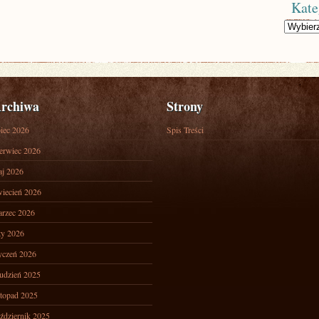
Kate
Kategorie
rchiwa
Strony
piec 2026
Spis Treści
erwiec 2026
j 2026
iecień 2026
rzec 2026
ty 2026
yczeń 2026
udzień 2025
stopad 2025
ździernik 2025