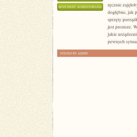
ręcznie zajęłob
WSPÓŁCZEŚNIE
MOŻLIWOŚĆ KOMENTOWANIA
dogłębne, jak 
INTERNET
ZOSTAŁA WYŁĄCZONA
sprzęty porządk
jest prostsze. 
jakie urządzen
pewnych sytua
POSTED BY ADMIN