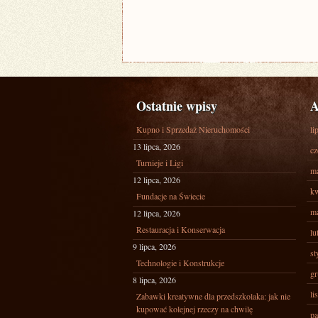
Ostatnie wpisy
A
Kupno i Sprzedaż Nieruchomości
li
13 lipca, 2026
cz
Turnieje i Ligi
ma
12 lipca, 2026
kw
Fundacje na Świecie
ma
12 lipca, 2026
Restauracja i Konserwacja
lu
9 lipca, 2026
st
Technologie i Konstrukcje
gr
8 lipca, 2026
li
Zabawki kreatywne dla przedszkolaka: jak nie
kupować kolejnej rzeczy na chwilę
pa