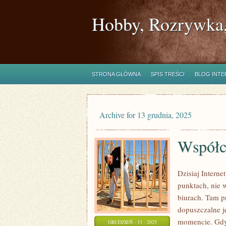
Hobby, Rozrywka,
STRONA GŁÓWNA
SPIS TREŚCI
BLOG INT
Archive for 13 grudnia, 2025
Współcz
Dzisiaj Intern
punktach, nie 
biurach. Tam p
dopuszczalne j
momencie. Gdy
GRUDZIEŃ - 13 - 2025