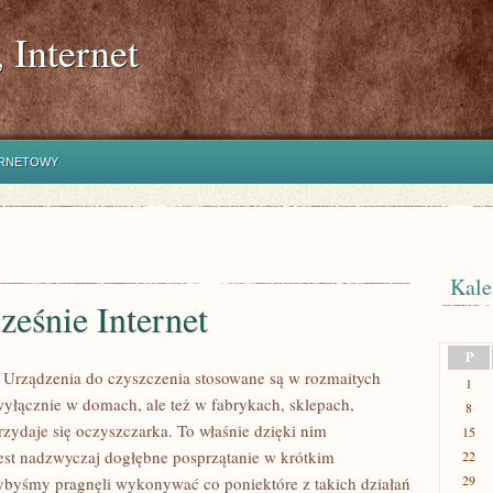
 Internet
ERNETOWY
Kale
eśnie Internet
P
et Urządzenia do czyszczenia stosowane są w rozmaitych
1
wyłącznie w domach, ale też w fabrykach, sklepach,
8
rzydaje się oczyszczarka. To właśnie dzięki nim
15
est nadzwyczaj dogłębne posprzątanie w krótkim
22
29
byśmy pragnęli wykonywać co poniektóre z takich działań