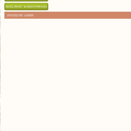
PODEJMIJ
MOŻLIWOŚĆ KOMENTOWANIA
WYZWANIE:
ZOSTAŁA WYŁĄCZONA
POSTED BY ADMIN
ZASADY
GRY
W
TENIS