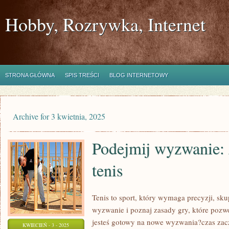
Hobby, Rozrywka, Internet
STRONA GŁÓWNA
SPIS TREŚCI
BLOG INTERNETOWY
Archive for 3 kwietnia, 2025
Podejmij wyzwanie:
tenis
Tenis to sport, który wymaga precyzji, skup
wyzwanie i poznaj zasady gry, które pozw
jesteś gotowy na nowe wyzwania?czas zac
KWIECIEŃ - 3 - 2025