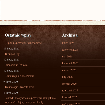
Ostatnie wpisy
Archiwa
Kupno i Sprzedaż Nieruchomości
lipiec 2026
13 lipca, 2026
czerwiec 2026
Turnieje i Ligi
maj 2026
12 lipca, 2026
kwiecień 2026
Fundacje na Świecie
marzec 2026
12 lipca, 2026
Restauracja i Konserwacja
luty 2026
9 lipca, 2026
styczeń 2026
Technologie i Konstrukcje
grudzień 2025
8 lipca, 2026
listopad 2025
Zabawki kreatywne dla przedszkolaka: jak nie
kupować kolejnej rzeczy na chwilę
październik 2025