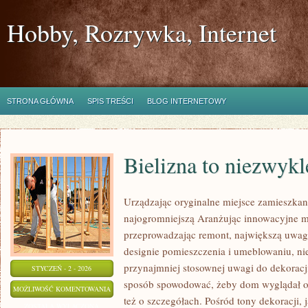
Hobby, Rozrywka, Internet
STRONA GŁÓWNA
SPIS TREŚCI
BLOG INTERNETOWY
Bielizna to niezwyk
Urządzając oryginalne miejsce zamieszkan
najogromniejszą Aranżując innowacyjne m
przeprowadzając remont, największą uwa
designie pomieszczenia i umeblowaniu, nie
przynajmniej stosownej uwagi do dekoracj
STYCZEŃ - 2 - 2026
sposób spowodować, żeby dom wyglądał o
BIELIZNA
MOŻLIWOŚĆ KOMENTOWANIA
też o szczegółach. Pośród tony dekoracji, 
TO
ZOSTAŁA WYŁĄCZONA