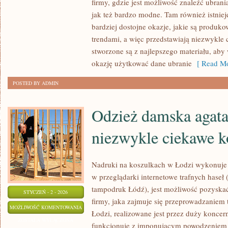
firmy, gdzie jest możliwość znaleźć ubrani
PROWADZI
jak też bardzo modne. Tam również istniej
SPRZEDAŻ
bardziej dostojne okazje, jakie są produ
OBUWIA
trendami, a więc przedstawiają niezwykle 
stworzone są z najlepszego materiału, aby 
okazję użytkować dane ubranie
[ Read Mo
POSTED BY ADMIN
Odzież damska agatar
niezwykle ciekawe k
Nadruki na koszulkach w Łodzi wykonuje 
w przeglądarki internetowe trafnych haseł 
tampodruk Łódź), jest możliwość pozyskać
STYCZEŃ - 2 - 2026
firmy, jaka zajmuje się przeprowadzaniem 
ODZIEŻ
MOŻLIWOŚĆ KOMENTOWANIA
Łodzi, realizowane jest przez duży koncern
DAMSKA
ZOSTAŁA WYŁĄCZONA
funkcjonuje z imponującym powodzeniem 