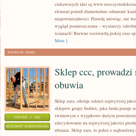
ciekawszych idei są www.uroczystedekorac
NIEZWYKLE
element potrafi diametralnie odmienić każ
WYJĄTKOWY
niepowtarzalności. Prawdę mówiąc, nie tr
wygląd pomieszczenia – wystarczy odrobin
ścianach! Barwne rozświetlą pokój oraz s
More ]
POSTED BY ADMIN
Sklep ccc, prowadzi 
obuwia
Sklep zara, oferuje odzież najwyższej jakoś
sklepów grupy Inditex, jaka funkcjonuje n
światowym z wyjątkowo dużym powodzenie
STYCZEŃ - 2 - 2026
zdecydowanie na najwyższej jakości produk
SKLEP
MOŻLIWOŚĆ KOMENTOWANIA
ubrania. Sklep zara, to jeden z najbardzie
CCC,
ZOSTAŁA WYŁĄCZONA