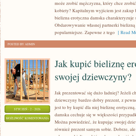
może zrobić mężczyzna, który chce zrobić 
DUŻO
kobiety? Kapitalnym wyjściem jest zakup 
PIĘKNIEJ
bielizna erotyczna damska charakteryzuje
WYGLĄDAĆ?
Obdarowywanie własnej partnerki bielizną 
popularniejsze. Zapewne z tego
[ Read Mo
POSTED BY ADMIN
Jak kupić bieliznę er
swojej dziewczyny?
Jak prezentować się dużo ładniej? Jeżeli c
dziewczyny bardzo dobry prezent, z pew
jest to by kupić dla niej bieliznę erotyczn
STYCZEŃ - 2 - 2026
damska cechuje się w większości przypa
JAK
MOŻLIWOŚĆ KOMENTOWANIA
Można powiedzieć, że kupując swojej dzie
KUPIĆ
ZOSTAŁA WYŁĄCZONA
również prezent samym sobie. Dobrze, al
BIELIZNĘ