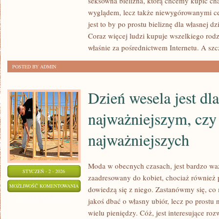
seksowna bielizna, którą chcemy kupić ch
EROTYCZNĄ
wyglądem, lecz także niewygórowanymi ce
DLA
jest to by po prostu bieliznę dla własnej d
SWOJEJ
Coraz więcej ludzi kupuje wszelkiego rodza
DZIEWCZYNY?
właśnie za pośrednictwem Internetu. A szc
POSTED BY ADMIN
Dzień wesela jest dla
najważniejszym, czy
najważniejszych
Moda w obecnych czasach, jest bardzo waż
STYCZEŃ - 2 - 2026
zaadresowany do kobiet, chociaż również
DZIEŃ
MOŻLIWOŚĆ KOMENTOWANIA
dowiedzą się z niego. Zastanówmy się, co
WESELA
ZOSTAŁA WYŁĄCZONA
jakoś dbać o własny ubiór, lecz po prostu
JEST
wielu pieniędzy. Cóż, jest interesujące ro