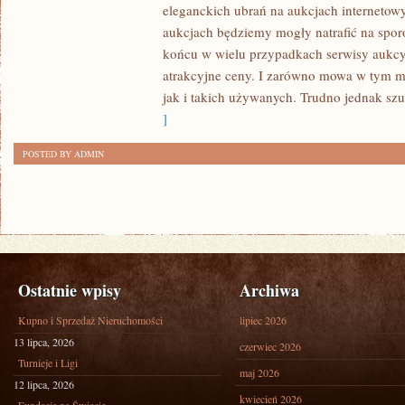
DLA
eleganckich ubrań na aukcjach internetow
WIELU
aukcjach będziemy mogły natrafić na spo
Z
końcu w wielu przypadkach serwisy aukcy
atrakcyjne ceny. I zarówno mowa w tym 
NAS
jak i takich używanych. Trudno jednak sz
NAJWAŻNIEJSZYM,
]
CZY
TEŻ
POSTED BY ADMIN
JEDNYM
Z
NAJWAŻNIEJSZYCH
Ostatnie wpisy
Archiwa
Kupno i Sprzedaż Nieruchomości
lipiec 2026
13 lipca, 2026
czerwiec 2026
Turnieje i Ligi
maj 2026
12 lipca, 2026
kwiecień 2026