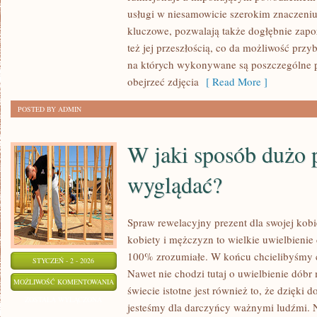
AGATARE,
usługi w niesamowicie szerokim znaczeniu
OFERUJE
kluczowe, pozwalają także dogłębnie zapozn
NIEZWYKLE
też jej przeszłością, co da możliwość prz
CIEKAWE
na których wykonywane są poszczególne pr
KOLEKCJE
obejrzeć zdjęcia
[ Read More ]
POSTED BY ADMIN
W jaki sposób dużo 
wyglądać?
Spraw rewelacyjny prezent dla swojej kobi
kobiety i mężczyzn to wielkie uwielbienie
100% zrozumiałe. W końcu chcielibyśmy co
STYCZEŃ - 2 - 2026
Nawet nie chodzi tutaj o uwielbienie dóbr
W
MOŻLIWOŚĆ KOMENTOWANIA
świecie istotne jest również to, że dzięki 
JAKI
ZOSTAŁA WYŁĄCZONA
jesteśmy dla darczyńcy ważnymi ludźmi. N
SPOSÓB