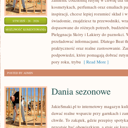
zamienić codzienną rutynę w chwilę dla si
kosmetykach, perfumach oraz emaliach pa
inspiracji, chcesz lepiej rozumieć skład i 
świadomie, znajdziesz tu przewodniki, wra
STYCZEŃ - 28 - 2026
dopasowane do różnych potrzeb, budżetów 
NAJCZĘSTSZE
MOŻLIWOŚĆ KOMENTOWANIA
Pielęgnacja Skóry i Lakiery do paznokci. 
MITY
ZOSTAŁA WYŁĄCZONA
przeładować informacjami. Dlatego Beat t
KOSMETYCZNE
praktyczność oraz realne zastosowanie. Zam
podpowiedzi, które pomagają dobrać rutynę
pory roku, trybu
[ Read More ]
POSTED BY ADMIN
Dania sezonowe
JakieSmaki.pl to internetowy magazyn kuli
dawać realne wsparcie przy garnkach i za
chwile. To zakątek, gdzie przepisy spotyka
przestaje być obowiązkiem, a staje się kr