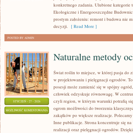
ZOSTAŁA WYŁĄCZONA
konkretnego zadania. Ulubione kategorie
Ekologiczne i Energooszczędne Budownictw
prostym założeniu: remont i budowa nie 
decyzji.
[ Read More ]
POSTED BY ADMIN
Naturalne metody oc
Świat roślin to miejsce, w której pasja do 
w projektowaniu i pielęgnacji ogrodów. To
posesji może zamienić się w spójny ogród,
człowiek odzyskuje równowagę. W centrum t
czyli region, w którym warunki potrafią si
STYCZEŃ - 27 - 2026
ogrom możliwości do tworzenia klasyczny
NATURALNE
MOŻLIWOŚĆ KOMENTOWANIA
zakątków po większe realizacje. Polecamy
METODY
ZOSTAŁA WYŁĄCZONA
Inne publikacje. Strona koncentruje się na 
OCHRONY
realizacji oraz pielęgnacji ogrodów. Dzięk
ROŚLIN