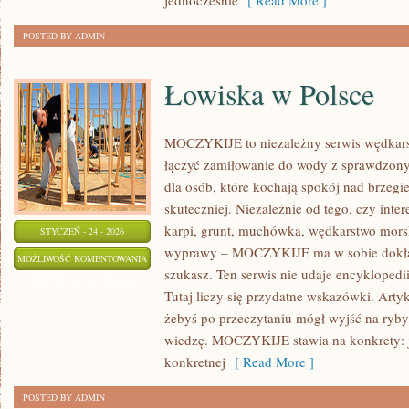
jednocześnie
[ Read More ]
POSTED BY ADMIN
Łowiska w Polsce
MOCZYKIJE to niezależny serwis wędkarski
łączyć zamiłowanie do wody z sprawdzon
dla osób, które kochają spokój nad brzegi
skuteczniej. Niezależnie od tego, czy inte
karpi, grunt, muchówka, wędkarstwo mor
STYCZEŃ - 24 - 2026
wyprawy – MOCZYKIJE ma w sobie dokładn
ŁOWISKA
MOŻLIWOŚĆ KOMENTOWANIA
szukasz. Ten serwis nie udaje encyklopedi
W
ZOSTAŁA WYŁĄCZONA
Tutaj liczy się przydatne wskazówki. Arty
POLSCE
żebyś po przeczytaniu mógł wyjść na ryby
wiedzę. MOCZYKIJE stawia na konkrety: 
konkretnej
[ Read More ]
POSTED BY ADMIN