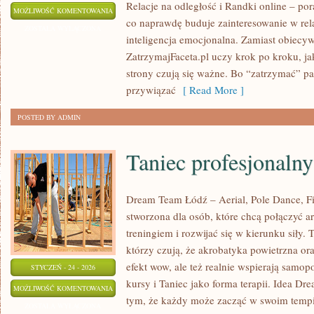
Relacje na odległość i Randki online – por
SINGLE
MOŻLIWOŚĆ KOMENTOWANIA
co naprawdę buduje zainteresowanie w relac
I
ZOSTAŁA WYŁĄCZONA
inteligencja emocjonalna. Zamiast obiecy
RANDKOWANIE
ZatrzymajFaceta.pl uczy krok po kroku, ja
strony czują się ważne. Bo “zatrzymać” pa
przywiązać
[ Read More ]
POSTED BY ADMIN
Taniec profesjonalny
Dream Team Łódź – Aerial, Pole Dance, Fit
stworzona dla osób, które chcą połączyć a
treningiem i rozwijać się w kierunku siły. 
którzy czują, że akrobatyka powietrzna ora
efekt wow, ale też realnie wspierają samo
STYCZEŃ - 24 - 2026
kursy i Taniec jako forma terapii. Idea Dr
TANIEC
MOŻLIWOŚĆ KOMENTOWANIA
tym, że każdy może zacząć w swoim tempi
PROFESJONALNY
ZOSTAŁA WYŁĄCZONA