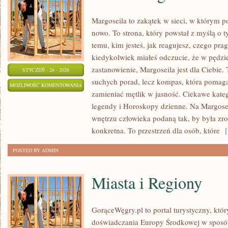
Margoseila to zakątek w sieci, w którym p
nowo. To strona, który powstał z myślą o 
temu, kim jesteś, jak reagujesz, czego prag
kiedykolwiek miałeś odczucie, że w pędzi
zastanowienie, Margoseila jest dla Ciebie. 
STYCZEŃ - 26 - 2026
suchych porad, lecz kompas, która pomag
NUMEROLOGIA
MOŻLIWOŚĆ KOMENTOWANIA
zamieniać mętlik w jasność. Ciekawe katego
ZOSTAŁA WYŁĄCZONA
legendy i Horoskopy dzienne. Na Margosei
wnętrzu człowieka podaną tak, by była zro
konkretna. To przestrzeń dla osób, które
[ 
POSTED BY ADMIN
Miasta i Regiony
GorąceWęgry.pl to portal turystyczny, któr
doświadczania Europy Środkowej w sposó