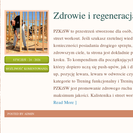
Zdrowie i regeneracj
PZKiSW to przestrzeń stworzone dla osób, 
street workout. Jeśli szukasz rzetelnej wie
konieczności posiadania drogiego sprzętu,
zdrowszym ciele, ta strona jest dokładnie 
kroku. To kompendium dla początkujących
STYCZEŃ - 24 - 2026
którzy dopiero uczą się push-upów, jak i 
ZDROWIE
MOŻLIWOŚĆ KOMENTOWANIA
up, pozycję lewara, lewara w odwrocie cz
I
ZOSTAŁA WYŁĄCZONA
kategorie to Trening funkcjonalny i Treni
REGENERACJA
PZKiSW jest promowanie zdrowego ruch
maksimum jakości. Kalistenika i street wor
Read More ]
POSTED BY ADMIN