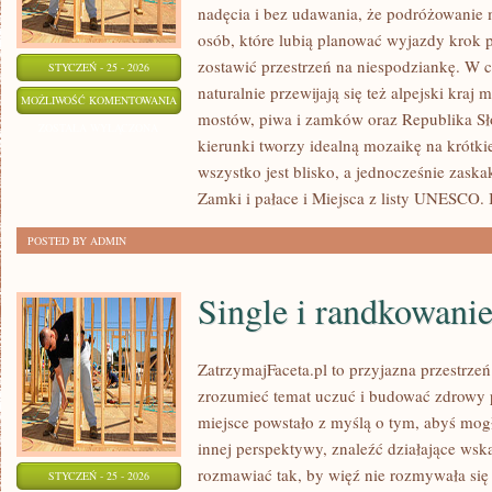
nadęcia i bez udawania, że podróżowanie m
osób, które lubią planować wyjazdy krok p
zostawić przestrzeń na niespodziankę. W 
STYCZEŃ - 25 - 2026
naturalnie przewijają się też alpejski kraj 
MIASTA
MOŻLIWOŚĆ KOMENTOWANIA
mostów, piwa i zamków oraz Republika Sło
I
ZOSTAŁA WYŁĄCZONA
kierunki tworzy idealną mozaikę na krótki
REGIONY
wszystko jest blisko, a jednocześnie zask
Zamki i pałace i Miejsca z listy UNESCO. 
POSTED BY ADMIN
Single i randkowani
ZatrzymajFaceta.pl to przyjazna przestrzeń
zrozumieć temat uczuć i budować zdrowy p
miejsce powstało z myślą o tym, abyś mogł
innej perspektywy, znaleźć działające wsk
rozmawiać tak, by więź nie rozmywała się
STYCZEŃ - 25 - 2026