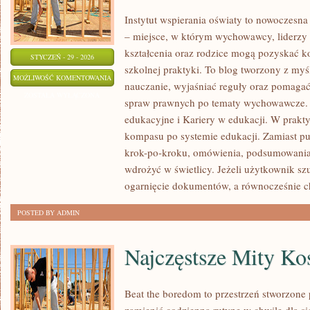
Instytut wspierania oświaty to nowoczesna
– miejsce, w którym wychowawcy, liderzy 
kształcenia oraz rodzice mogą pozyskać k
STYCZEŃ - 29 - 2026
szkolnej praktyki. To blog tworzony z myś
EDUKACJA
MOŻLIWOŚĆ KOMENTOWANIA
nauczanie, wyjaśniać reguły oraz pomaga
DOMOWA
ZOSTAŁA WYŁĄCZONA
spraw prawnych po tematy wychowawcze. 
I
edukacyjne i Kariery w edukacji. W praktyc
ALTERNATYWNE
kompasu po systemie edukacji. Zamiast pus
MODELE
krok-po-kroku, omówienia, podsumowania,
NAUCZANIA
wdrożyć w świetlicy. Jeżeli użytkownik s
ogarnięcie dokumentów, a równocześnie ch
POSTED BY ADMIN
Najczęstsze Mity K
Beat the boredom to przestrzeń stworzone 