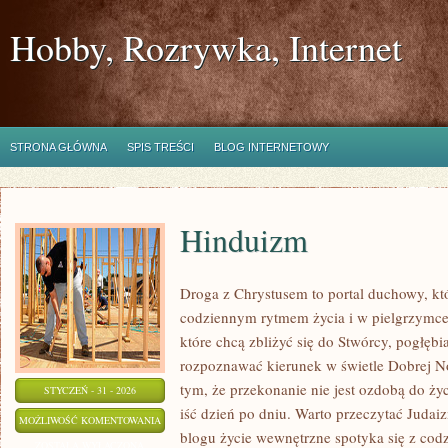
Hobby, Rozrywka, Internet
STRONA GŁÓWNA
SPIS TREŚCI
BLOG INTERNETOWY
Hinduizm
Droga z Chrystusem to portal duchowy, k
codziennym rytmem życia i w pielgrzymce 
które chcą zbliżyć się do Stwórcy, pogłębi
rozpoznawać kierunek w świetle Dobrej No
tym, że przekonanie nie jest ozdobą do życ
STYCZEŃ - 31 - 2026
iść dzień po dniu. Warto przeczytać Judai
HINDUIZM
MOŻLIWOŚĆ KOMENTOWANIA
blogu życie wewnętrzne spotyka się z codz
ZOSTAŁA WYŁĄCZONA