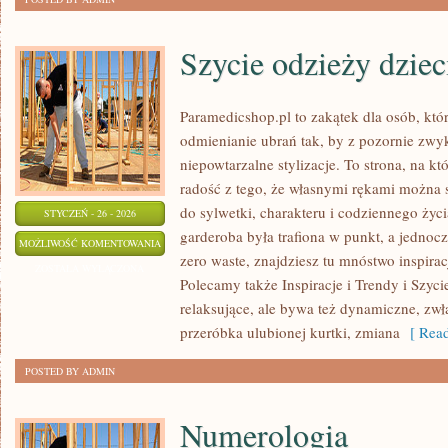
Szycie odzieży dziec
Paramedicshop.pl to zakątek dla osób, któ
odmienianie ubrań tak, by z pozornie zwy
niepowtarzalne stylizacje. To strona, na któr
radość z tego, że własnymi rękami można s
do sylwetki, charakteru i codziennego życi
STYCZEŃ - 26 - 2026
garderoba była trafiona w punkt, a jednoc
SZYCIE
MOŻLIWOŚĆ KOMENTOWANIA
zero waste, znajdziesz tu mnóstwo inspira
ODZIEŻY
ZOSTAŁA WYŁĄCZONA
Polecamy także Inspiracje i Trendy i Szyci
DZIECIĘCEJ
relaksujące, ale bywa też dynamiczne, zw
przeróbka ulubionej kurtki, zmiana
[ Read
POSTED BY ADMIN
Numerologia