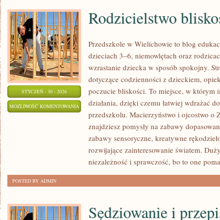
Rodzicielstwo blisko
Przedszkole w Wielichowie to blog edukac
dzieciach 3–6, niemowlętach oraz rodzicac
wzrastanie dziecka w sposób spokojny. St
dotyczące codzienności z dzieckiem, opiek
poczucie bliskości. To miejsce, w którym i
STYCZEŃ - 30 - 2026
działania, dzięki czemu łatwiej wdrażać 
RODZICIELSTWO
MOŻLIWOŚĆ KOMENTOWANIA
przedszkolu. Macierzyństwo i ojcostwo o Z
BLISKOŚCI
ZOSTAŁA WYŁĄCZONA
znajdziesz pomysły na zabawy dopasowane
zabawy sensoryczne, kreatywne rękodzieło
rozwijające zainteresowanie światem. Duż
niezależność i sprawczość, bo to one pom
POSTED BY ADMIN
Sędziowanie i przepi