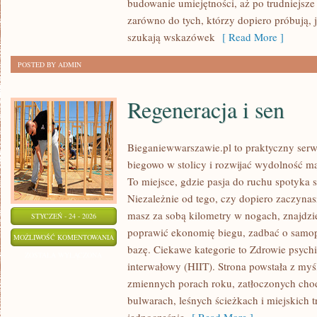
budowanie umiejętności, aż po trudniejsze 
zarówno do tych, którzy dopiero próbują, 
szukają wskazówek
[ Read More ]
POSTED BY ADMIN
Regeneracja i sen
Bieganiewwarszawie.pl to praktyczny serwi
biegowo w stolicy i rozwijać wydolność mą
To miejsce, gdzie pasja do ruchu spotyka 
Niezależnie od tego, czy dopiero zaczynasz
masz za sobą kilometry w nogach, znajdz
STYCZEŃ - 24 - 2026
poprawić ekonomię biegu, zadbać o samop
REGENERACJA
MOŻLIWOŚĆ KOMENTOWANIA
bazę. Ciekawe kategorie to Zdrowie psychi
I
ZOSTAŁA WYŁĄCZONA
interwałowy (HIIT). Strona powstała z myśl
SEN
zmiennych porach roku, zatłoczonych cho
bulwarach, leśnych ścieżkach i miejskich tr