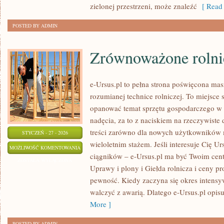
zielonej przestrzeni, może znaleźć
[ Read 
POSTED BY ADMIN
Zrównoważone rolni
e-Ursus.pl to pełna strona poświęcona m
rozumianej technice rolniczej. To miejsce 
opanować temat sprzętu gospodarczego w 
nadęcia, za to z naciskiem na rzeczywiste
treści zarówno dla nowych użytkowników m
STYCZEŃ - 27 - 2026
wieloletnim stażem. Jeśli interesuje Cię Urs
ZRÓWNOWAŻONE
MOŻLIWOŚĆ KOMENTOWANIA
ciągników – e-Ursus.pl ma być Twoim cen
ROLNICTWO
ZOSTAŁA WYŁĄCZONA
Uprawy i plony i Giełda rolnicza i ceny pr
pewność. Kiedy zaczyna się okres intensyw
walczyć z awarią. Dlatego e-Ursus.pl opisu
More ]
POSTED BY ADMIN