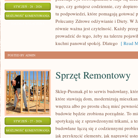
tego, czy gotujesz codziennie, czy dopiero
STYCZEŃ - 28 - 2026
tu podpowiedzi, które pomagają gotować pe
DANIA
MOŻLIWOŚĆ KOMENTOWANIA
Polecamy Zdrowe odżywianie i Diety. W Jak
SEZONOWE
ZOSTAŁA WYŁĄCZONA
równie ważna jest czytelność. Każdy przep
prowadzić do tego, żeby na talerzu pojawił
kuchni panował spokój. Dlatego
[ Read M
POSTED BY ADMIN
Sprzęt Remontowy
Sklep-Pusmak.pl to serwis budowlany, któr
które stawiają dom, modernizują mieszkani
wnętrza albo po prostu chcą mieć pewnoś
budowie będzie zrobiona porządnie. To mi
spotykają się z sprawdzonymi trikami, a t
STYCZEŃ - 27 - 2026
budowlane łączą się z codziennymi probl
SPRZĘT
MOŻLIWOŚĆ KOMENTOWANIA
jak przykręcić elementy, jak naprawić ust
REMONTOWY