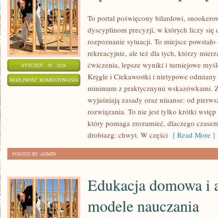
To portal poświęcony bilardowi, snookerow
dyscyplinom precyzji, w których liczy się
rozpoznanie sytuacji. To miejsce powstało 
rekreacyjnie, ale też dla tych, którzy mie
ćwiczenia, lepsze wyniki i turniejowe my
STYCZEŃ - 29 - 2026
Kręgle i Ciekawostki i nietypowe odmiany 
SĘDZIOWANIE
MOŻLIWOŚĆ KOMENTOWANIA
minimum z praktycznymi wskazówkami. Znaj
I
ZOSTAŁA WYŁĄCZONA
wyjaśniają zasady oraz niuanse: od pierws
PRZEPISY
rozwiązania. To nie jest tylko krótki wst
GRY
który pomaga zrozumieć, dlaczego czase
drobiazg: chwyt. W części
[ Read More ]
POSTED BY ADMIN
Edukacja domowa i 
modele nauczania