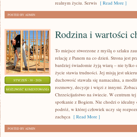
realnym życiu. Serwis
[ Read More ]
POSTED BY ADMIN
Rodzina i wartości c
To miejsce stworzone z myślą o szlaku za
relację z Panem na co dzień. Strona jest pr
bardziej świadomie żyją wiarą – nie tylko 
życie stawia trudności. Jej misją jest uki
duchowość stawała się namacalna, a modlit
STYCZEŃ - 30 - 2026
rozmowy, decyzje i więzi z innymi. Zobac
RODZINA
MOŻLIWOŚĆ KOMENTOWANIA
Chrześcijaństwo na świecie. W centrum tej
I
ZOSTAŁA WYŁĄCZONA
spotkanie z Bogiem. Nie chodzi o idealny 
WARTOŚCI
podróż, w której człowiek uczy się rozpoz
CHRZEŚCIJAŃSKIE
zachęca
[ Read More ]
POSTED BY ADMIN