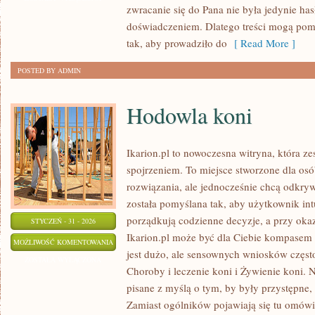
zwracanie się do Pana nie była jedynie ha
doświadczeniem. Dlatego treści mogą po
tak, aby prowadziło do
[ Read More ]
POSTED BY ADMIN
Hodowla koni
Ikarion.pl to nowoczesna witryna, która z
spojrzeniem. To miejsce stworzone dla osó
rozwiązania, ale jednocześnie chcą odkry
została pomyślana tak, aby użytkownik intui
porządkują codzienne decyzje, a przy okaz
STYCZEŃ - 31 - 2026
Ikarion.pl może być dla Ciebie kompasem 
HODOWLA
MOŻLIWOŚĆ KOMENTOWANIA
jest dużo, ale sensownych wniosków często
KONI
ZOSTAŁA WYŁĄCZONA
Choroby i leczenie koni i Żywienie koni. Na
pisane z myślą o tym, by były przystępne,
Zamiast ogólników pojawiają się tu omówi