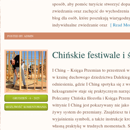
sposób, aby pomóc turyście stworzyć dopa
zwiedzania oraz zachęcić do wychodzenia p
blog dla osób, które poszukują wiarygodny
indywidualne zwiedzanie oraz
[ Read Mor
POSTED BY ADMIN
Chińskie festiwale i 
I Ching – Księga Przemian to przestrzeń w 
w krainę duchowego dziedzictwa Dalekie
odniesienia, gdzie I Ching spotyka się z w
heksagramów staje się praktycznym narzę
Polecamy Chińska filozofia i Księga Przem
GRUDZIEŃ - 6 - 2025
witrynie I Ching jest pokazywany nie jako 
CHIŃSKIE
MOŻLIWOŚĆ KOMENTOWANIA
żywy system do przemiany. Znajdziesz tu 
FESTIWALE
ZOSTAŁA WYŁĄCZONA
wyjaśnienia symboli, a także instrukcje k
I
własną praktykę w trudnych momentach. S
ŚWIĘTA