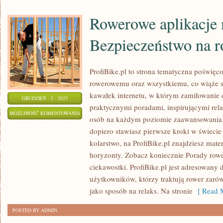
Rowerowe aplikacje 
Bezpieczeństwo na r
ProfiBike.pl to strona tematyczna poświęc
rowerowemu oraz wszystkiemu, co wiąże si
kawałek internetu, w którym zamiłowanie d
GRUDZIEŃ - 2 - 2025
praktycznymi poradami, inspirującymi relac
ROWEROWE
MOŻLIWOŚĆ KOMENTOWANIA
osób na każdym poziomie zaawansowania. 
APLIKACJE
ZOSTAŁA WYŁĄCZONA
dopiero stawiasz pierwsze kroki w świecie 
MOBILNE
kolarstwo, na ProfiBike.pl znajdziesz mate
I
horyzonty. Zobacz koniecznie Porady row
BEZPIECZEŃSTWO
ciekawostki. ProfiBike.pl jest adresowany 
NA
użytkowników, którzy traktują rower zarów
ROWERZE
jako sposób na relaks. Na stronie
[ Read M
POSTED BY ADMIN