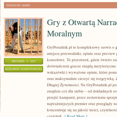
POSTED BY ADMIN
Gry z Otwartą Narr
Moralnym
GryPoradnik.pl to kompleksowy serwis o g
miejscu przewodniki, opinie oraz preview 
konsolowe. To przestrzeń, gdzie świeżo za
GRUDZIEŃ - 5 - 2025
doświadczeni gracze znajdą merytoryczne 
GRY
MOŻLIWOŚĆ KOMENTOWANIA
wskazówki i wyważone opinie, które pom
Z
ZOSTAŁA WYŁĄCZONA
oraz maksymalnie cieszyć się rozgrywką. 
OTWARTĄ
Długiej Żywotności. Na GryPoradnik.pl pr
NARRACJĄ
znajdzie coś dla siebie – od dokładnych so
I
przejść kampanii, przez zestawienia sprzę
WYBOREM
najważniejszych premier oraz przeglądy n
MORALNYM
koncentruje się na jakość treści, czytelno
czytelnik
[ Read More ]