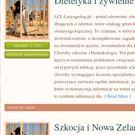
Dietetyka i żywienie
LCL-Laryngolog.pl – portal zdrowotny st
dbających o zdrowie, które szukają spraw
otolaryngologicznej. To centrum, w którym
doświadczeniem, a skomplikowane zagadn
na zrozumiałym języku, zrozumiałym dla k
GRUDZIEŃ - 1 - 2025
Choroby zakaźne i Farmakologia. Ten port
DIETETYKA
MOŻLIWOŚĆ KOMENTOWANIA
lepszym rozumieniu problemów związanyc
I
ZOSTAŁA WYŁĄCZONA
od typowych infekcji, przez przewlekłe sc
ŻYWIENIE
choroby wymagające leczenia specjalistyc
I
przeczytasz zarówno ogólne informacje, j
LARYNGOLOGIA
które systematyzują informacje na temat 
to centrum informacji dla
[ Read More ]
POSTED BY ADMIN
Szkocja i Nowa Zela