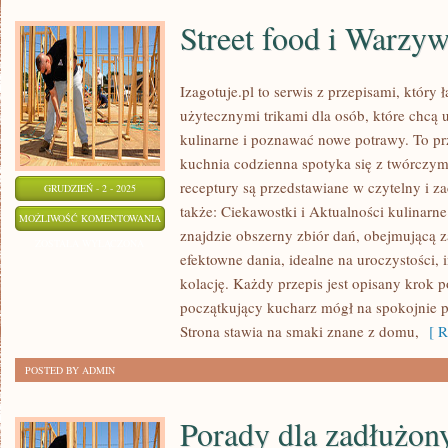
Street food i Warzy
Izagotuje.pl to serwis z przepisami, który 
użytecznymi trikami dla osób, które chcą 
kulinarne i poznawać nowe potrawy. To pr
kuchnia codzienna spotyka się z twórczy
receptury są przedstawiane w czytelny i z
GRUDZIEŃ - 2 - 2025
także: Ciekawostki i Aktualności kulinarne
STREET
MOŻLIWOŚĆ KOMENTOWANIA
znajdzie obszerny zbiór dań, obejmującą z
FOOD
ZOSTAŁA WYŁĄCZONA
efektowne dania, idealne na uroczystości,
I
kolację. Każdy przepis jest opisany krok 
WARZYWA
początkujący kucharz mógł na spokojnie 
Strona stawia na smaki znane z domu,
[ R
POSTED BY ADMIN
Porady dla zadłużony