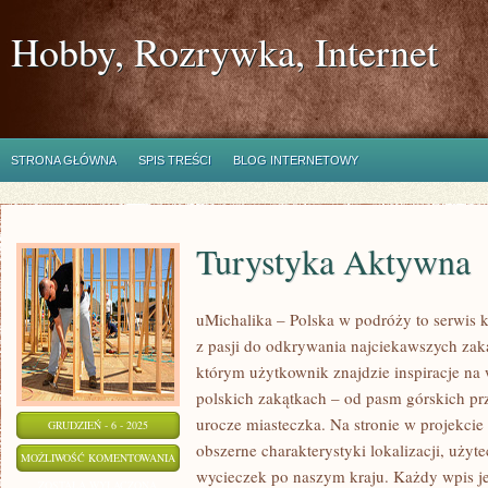
Hobby, Rozrywka, Internet
STRONA GŁÓWNA
SPIS TREŚCI
BLOG INTERNETOWY
Turystyka Aktywna
uMichalika – Polska w podróży to serwis k
z pasji do odkrywania najciekawszych zaką
którym użytkownik znajdzie inspiracje na
polskich zakątkach – od pasm górskich pr
urocze miasteczka. Na stronie w projekcie
GRUDZIEŃ - 6 - 2025
obszerne charakterystyki lokalizacji, użyte
TURYSTYKA
MOŻLIWOŚĆ KOMENTOWANIA
wycieczek po naszym kraju. Każdy wpis j
AKTYWNA
ZOSTAŁA WYŁĄCZONA