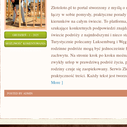
Zlotoloto.pl to portal stworzony z myślą 
łączy w sobie pomysły, praktyczne porady
kierunków na całym świecie. To platforma
szukające konkretnych podpowiedzi znajdą 
świecie podróży z najmłodszymi i nieco s
GRUDZIEŃ - 1 - 2025
Turystycznie polecamy Luksemburg i Węgry
SZKOCJA
MOŻLIWOŚĆ KOMENTOWANIA
rodzinne podróże mogą być jednocześnie 
I
ZOSTAŁA WYŁĄCZONA
zachwytu. Na stronie krok po kroku możn
NOWA
zwykły urlop w prawdziwą podróż życia, p
ZELANDIA
rodziny czuje się zaopiekowany. Serwis Zlo
praktyczność treści. Każdy tekst jest twor
More ]
POSTED BY ADMIN