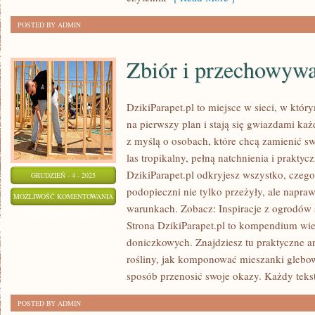
POSTED BY ADMIN
Zbiór i przechowywa
DzikiParapet.pl to miejsce w sieci, w kt
na pierwszy plan i stają się gwiazdami k
z myślą o osobach, które chcą zamienić 
las tropikalny, pełną natchnienia i prakty
DzikiParapet.pl odkryjesz wszystko, czego
GRUDZIEŃ - 4 - 2025
podopieczni nie tylko przeżyły, ale nap
ZBIÓR
MOŻLIWOŚĆ KOMENTOWANIA
warunkach. Zobacz: Inspiracje z ogrodów 
I
ZOSTAŁA WYŁĄCZONA
Strona DzikiParapet.pl to kompendium wied
PRZECHOWYWANIE
doniczkowych. Znajdziesz tu praktyczne ar
NASION
rośliny, jak komponować mieszanki glebow
sposób przenosić swoje okazy. Każdy teks
POSTED BY ADMIN