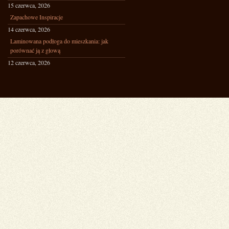
15 czerwca, 2026
Zapachowe Inspiracje
14 czerwca, 2026
Laminowana podłoga do mieszkania: jak
porównać ją z głową
12 czerwca, 2026