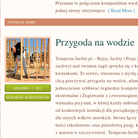
Przemian to połączenie kompendium wiedz
jednej strony otrzymujesz
[ Read More ]
POSTED BY ADMIN
Przygoda na wodzie
Tempesta-Jachty.pl – Rejsy, Jachty i Pasja
zachwyt nad światem żagli spotyka się z 
kierunkami. To serwis, stworzona z myślą 
chcą przeżywać przygody na wodzie, pla
jednocześnie szlifować żeglarskie kompet
GRUDZIEŃ - 5 - 2025
ekstremalne i Żeglowanie z czworonogiem.
PRZYGODA
MOŻLIWOŚĆ KOMENTOWANIA
wirtualna przystań, w której każdy miłośnik
NA
ZOSTAŁA WYŁĄCZONA
od konkretnych instrukcji dla początkując
WODZIE
dla starych wilków morskich. Strona łączy 
treści szkoleniowe oraz prawdziwą pasję,
z marzeń w rzeczywistość. Tempesta-Jacht