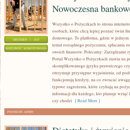
Nowoczesna bankowo
Wszystko o Pożyczkach to strona interneto
osobach, które chcą lepiej poznać świat fi
domowego. To platforma, gdzie w jednym 
GRUDZIEŃ - 1 - 2025
temat rozsądnego pożyczania, spłacania z
PORADY
MOŻLIWOŚĆ KOMENTOWANIA
swoich finansów. Polecamy: Zarządzanie ry
DLA
ZOSTAŁA WYŁĄCZONA
Portal Wszystko o Pożyczkach stawia na pr
ZADŁUŻONYCH
skomplikowanego języka prawniczego cz
I
otrzymuje przystępne wyjaśnienia, od pod
NOWOCZESNA
funkcjonują kredyty, na co zwracać uwag
BANKOWOŚĆ
typowe zagrożenia, które czyhają na poży
INTERNETOWA
informacji dla każdego, kto planuje wziąć 
czy chodzi
[ Read More ]
POSTED BY ADMIN