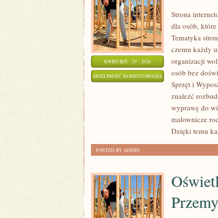
Strona interne
dla osób, któr
Tematyka stron
czemu każdy u
organizacji wo
KWIECIEŃ - 29 - 2026
osób bez doświ
JACHTY
MOŻLIWOŚĆ KOMENTOWANIA
Sprzęt i Wypos
I
ZOSTAŁA WYŁĄCZONA
znaleźć rozbud
ŁODZIE
wyprawę do wie
malownicze rod
Dzięki temu ka
POSTED BY ADMIN
Oświetl
Przemy