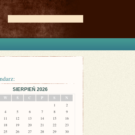
ndarz:
SIERPIEŃ 2026
W
Ś
C
P
S
N
1
2
4
5
6
7
8
9
11
12
13
14
15
16
18
19
20
21
22
23
25
26
27
28
29
30