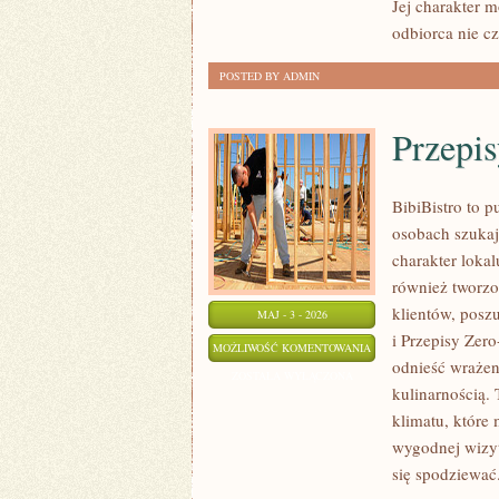
Jej charakter m
odbiorca nie cz
POSTED BY ADMIN
Przepi
BibiBistro to p
osobach szukaj
charakter lokal
również tworzo
klientów, posz
MAJ - 3 - 2026
i Przepisy Zer
PRZEPISY
MOŻLIWOŚĆ KOMENTOWANIA
odnieść wrażen
ZERO-
ZOSTAŁA WYŁĄCZONA
kulinarnością. 
WASTE
klimatu, które
wygodnej wizyt
się spodziewać