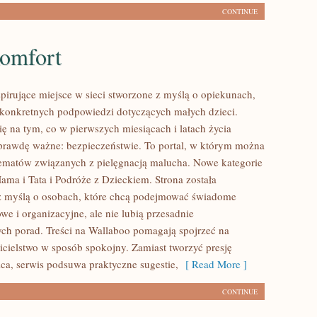
CONTINUE
Komfort
spirujące miejsce w sieci stworzone z myślą o opiekunach,
 konkretnych podpowiedzi dotyczących małych dzieci.
ię na tym, co w pierwszych miesiącach i latach życia
aprawdę ważne: bezpieczeństwie. To portal, w którym można
tematów związanych z pielęgnacją malucha. Nowe kategorie
Mama i Tata i Podróże z Dzieckiem. Strona została
z myślą o osobach, które chcą podejmować świadome
e i organizacyjne, ale nie lubią przesadnie
h porad. Treści na Wallaboo pomagają spojrzeć na
icielstwo w sposób spokojny. Zamiast tworzyć presję
ica, serwis podsuwa praktyczne sugestie,
[ Read More ]
CONTINUE