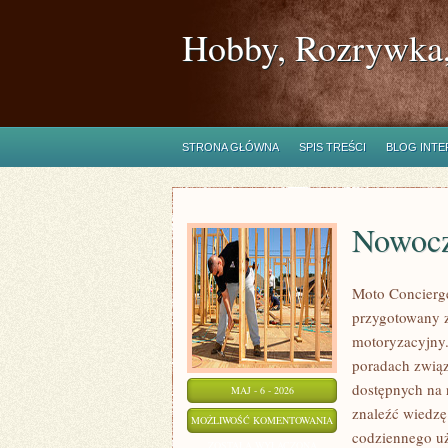
Hobby, Rozrywka,
STRONA GŁÓWNA
SPIS TREŚCI
BLOG INT
Nowocz
Moto Concierge
przygotowany z
motoryzacyjny.
poradach zwią
dostępnych na 
MAJ - 6 - 2026
znaleźć wiedzę
NOWOCZESNE
MOŻLIWOŚĆ KOMENTOWANIA
codziennego uż
BEZPIECZEŃSTWO
ZOSTAŁA WYŁĄCZONA