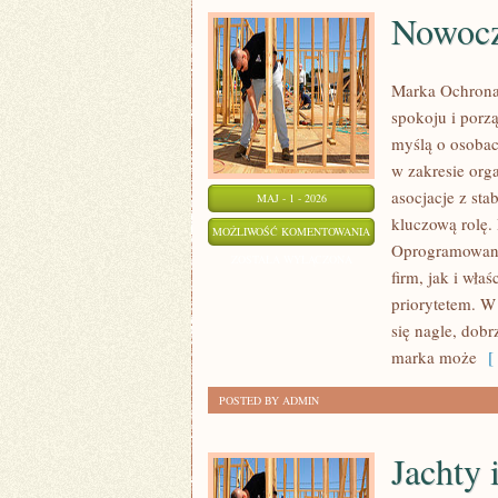
Nowocz
Marka Ochrona 
spokoju i porz
myślą o osobach
w zakresie org
asocjacje z sta
MAJ - 1 - 2026
kluczową rolę.
NOWOCZESNE
MOŻLIWOŚĆ KOMENTOWANIA
Oprogramowanie
TECHNOLOGIE
ZOSTAŁA WYŁĄCZONA
firm, jak i właś
priorytetem. W
się nagle, dobr
marka może
[ 
POSTED BY ADMIN
Jachty 