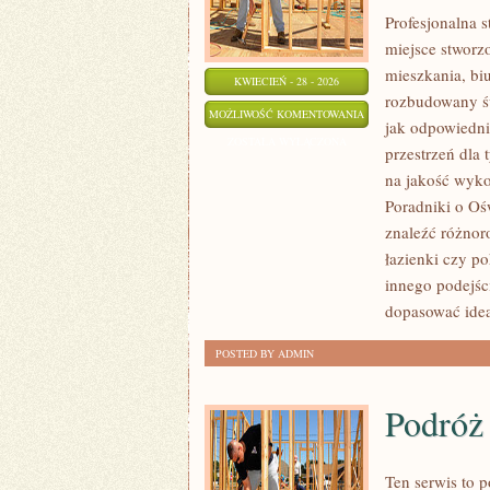
Profesjonalna 
miejsce stworzo
mieszkania, bi
KWIECIEŃ - 28 - 2026
rozbudowany św
OŚWIETLENIE
MOŻLIWOŚĆ KOMENTOWANIA
jak odpowiedni
TECHNICZNE
ZOSTAŁA WYŁĄCZONA
przestrzeń dla 
I
na jakość wyko
PRZEMYSŁOWE
Poradniki o Oś
znaleźć różnoro
łazienki czy 
innego podejśc
dopasować idea
POSTED BY ADMIN
Podróż 
Ten serwis to p