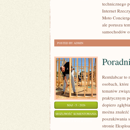
technicznego p
Internet Rzeczy
Moto Concierge
ale porusza te
samochodów o
POSTED BY ADMIN
Poradn
Rentdabcar to 
osobach, które
tematów związ
praktycznym po
dopiero zgłębi
MAJ - 5 - 2026
można znaleźć 
PORADNIKI
MOŻLIWOŚĆ KOMENTOWANIA
poszukiwania 
ZAKUPOWE
ZOSTAŁA WYŁĄCZONA
stronie Eksploa