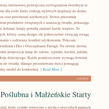
strona internetowa poświęcona rozwiązaniom świetlnym to
ne dla osób, które szukają stylowych inspiracji do domu,
ura oraz przestrzeni użytkowych. Serwis prezentuje
iat produktów związanych z aranżacją światła, pokazując
o dobrane lampy potrafią zmienić każde wnętrze. To
tych, którzy cenią design, ale jednocześnie zwracają uwagę
nania i codzienny komfort użytkowania. Polecam:
wietleniu i Eko i Oszczędzanie Energii. Na stronie można
dne propozycje lamp do salonu, sypialni, kuchni, jadalni,
pokoju dziecięcego. Każde pomieszczenie wymaga bowiem
ia do światła, dlatego prezentowane treści pomagają
lny model do konkretnej
[ Read More ]
CONTINUE
Poślubna i Małżeńskie Starty
ortal, które zostało stworzone z myślą o przyszłych pannach