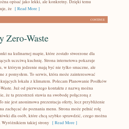
ożna opisać jako lekki, ale konkretny. Dzięki temu
uje, że
[ Read More ]
CONTINUE
sy Zero-Waste
unkt na kulinarnej mapie, które zostało stworzone dla
ących uczciwą kuchnię. Strona internetowa pokazuje
u, w którym jedzenie mają być nie tylko smaczne, ale
ne z pomysłem. To serwis, która może zainteresować
ukujących lokalu z klimatem. Polecam Planowanie Posiłków
o-Waste. Już od pierwszego kontaktu z nazwą można
ie, że ta przestrzeń stawia na swobodę połączoną z
To nie jest anonimowa prezentacja oferty, lecz przybliżenie
 ma zachęcać do poznania menu. Strona może pełnić rolę
ówki dla osób, które chcą szybko sprawdzić, czego można
. Wyróżnikiem takiej strony
[ Read More ]