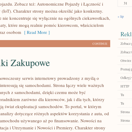
31
ojazdu. Zobacz też: Autonomiczne Pojazdy i Łączność i
 (IoT). Charakter strony można określić jako konkretny.
« lip
 nie koncentruje się wyłącznie na ogólnych ciekawostkach,
maty, które mogą realnie pomóc kierowcom, właścicielom
raz osobom
[ Read More ]
Rekl
Zobacz p
CONTINUE
Zobacz 
iki Zakupowe
Otwórz 
Poznaj 
nowoczesny serwis internetowy prowadzony z myślą o
Odkryj 
 interesują się samochodami. Strona łączy wiele ważnych
HTTP
anych z samochodami, dzięki czemu może być
Tu
radnikiem zarówno dla kierowców, jak i dla tych, którzy
Tu
ają świat eksploatacji samochodów. To portal, w którym
Strona
analizy dotyczące różnych aspektów korzystania z auta, od
samochodu używanego aż po finansowanie. Nowości na
Strona
tacja i Utrzymanie i Nowości i Premiery. Charakter strony