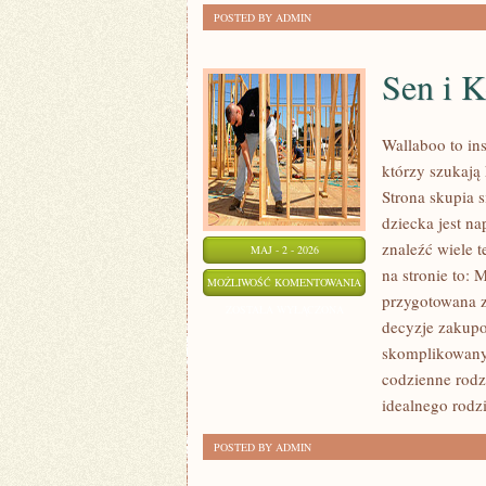
POSTED BY ADMIN
Sen i 
Wallaboo to in
którzy szukają
Strona skupia s
dziecka jest n
znaleźć wiele 
MAJ - 2 - 2026
na stronie to: 
SEN
MOŻLIWOŚĆ KOMENTOWANIA
przygotowana 
I
ZOSTAŁA WYŁĄCZONA
decyzje zakupow
KOMFORT
skomplikowanyc
codzienne rodz
idealnego rodz
POSTED BY ADMIN