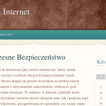
 Internet
ERNETOWY
esne Bezpieczeństwo
Kale
 to motoryzacyjny serwis tematyczny, który został
 myślą o osobach chcących lepiej rozumieć rynek
P
 Strona skupia się przede wszystkim na praktycznych
zanych z utrzymaniem samochodów, zwłaszcza tych
3
rynku wtórnym. To miejsce, w którym czytelnik może
10
 przydatne zarówno przed zakupem auta, jak i podczas jego
17
ytkowania, przygotowania do sprzedaży czy oceny stanu
24