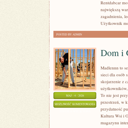
Rentdabcar moż
największą wart
zagadnienia, l
Użytkownik m
POSTED BY ADMIN
Dom i 
Madlennn to se
sieci dla osób
skojarzenie z 
użytkowników, 
To nie jest prz
MAJ - 4 - 2026
przestrzeń, w k
DOM
MOŻLIWOŚĆ KOMENTOWANIA
przydatność pu
I
ZOSTAŁA WYŁĄCZONA
Kultura Wsi i 
GOSPODARSTWO
magazynu inter