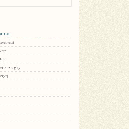
ama:
ełen tekst
teraz
link
pełne szczegóły
więcej