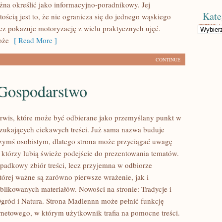
na określić jako informacyjno-poradnikowy. Jej
Kate
ością jest to, że nie ogranicza się do jednego wąskiego
ecz pokazuje motoryzację z wielu praktycznych ujęć.
Kategorie
oże
[ Read More ]
CONTINUE
Gospodarstwo
rwis, które może być odbierane jako przemyślany punkt w
 szukających ciekawych treści. Już sama nazwa buduje
czymś osobistym, dlatego strona może przyciągać uwagę
którzy lubią świeże podejście do prezentowania tematów.
ypadkowy zbiór treści, lecz przyjemna w odbiorze
tórej ważne są zarówno pierwsze wrażenie, jak i
blikowanych materiałów. Nowości na stronie: Tradycje i
Ogród i Natura. Strona Madlennn może pełnić funkcję
netowego, w którym użytkownik trafia na pomocne treści.