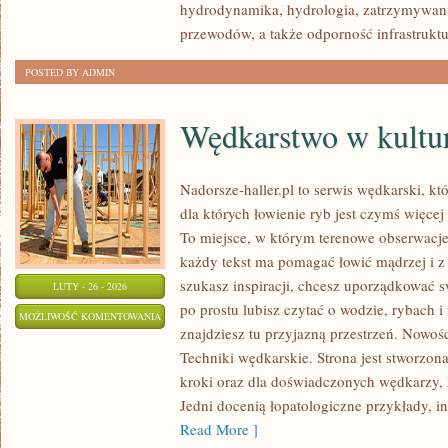
hydrodynamika, hydrologia, zatrzymywan
przewodów, a także odporność infrastruktu
POSTED BY ADMIN
Wędkarstwo w kultu
Nadorsze-haller.pl to serwis wędkarski, kt
dla których łowienie ryb jest czymś więc
To miejsce, w którym terenowe obserwacje
każdy tekst ma pomagać łowić mądrzej i z w
szukasz inspiracji, chcesz uporządkować sw
LUTY - 26 - 2026
po prostu lubisz czytać o wodzie, rybach i
WĘDKARSTWO
MOŻLIWOŚĆ KOMENTOWANIA
znajdziesz tu przyjazną przestrzeń. Nowości
W
ZOSTAŁA WYŁĄCZONA
Techniki wędkarskie. Strona jest stworzon
KULTURZE
kroki oraz dla doświadczonych wędkarzy, 
Jedni docenią łopatologiczne przykłady, i
Read More ]