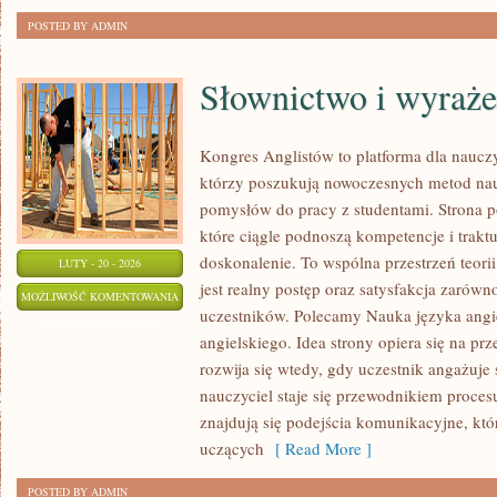
POSTED BY ADMIN
Słownictwo i wyraże
Kongres Anglistów to platforma dla nauczy
którzy poszukują nowoczesnych metod nau
pomysłów do pracy z studentami. Strona p
które ciągle podnoszą kompetencje i trakt
doskonalenie. To wspólna przestrzeń teorii
LUTY - 20 - 2026
jest realny postęp oraz satysfakcja zarówn
SŁOWNICTWO
MOŻLIWOŚĆ KOMENTOWANIA
uczestników. Polecamy Nauka języka angi
I
ZOSTAŁA WYŁĄCZONA
angielskiego. Idea strony opiera się na prz
WYRAŻENIA
rozwija się wtedy, gdy uczestnik angażuje 
nauczyciel staje się przewodnikiem proce
znajdują się podejścia komunikacyjne, któ
uczących
[ Read More ]
POSTED BY ADMIN