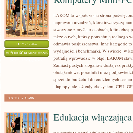
LAKOM to współczesna strona poświęco
naprawom urządzeń, które towarzyszą nam 
stworzone z myślą o osobach, które chcą 
także o tych, którzy potrzebują realnego 
odmawia posłuszeństwa. Inne kategorie to 
LUTY - 6 - 2026
wydajności i benchmarki. W świecie, w k
KOMPUTERY
MOŻLIWOŚĆ KOMENTOWANIA
potrafią wprowadzić w błąd, LAKOM stawi
MINI-
ZOSTAŁA WYŁĄCZONA
Zamiast pustych sloganów dostajesz prakt
PC
obciążeniowe, poradniki oraz podpowiedz
I
sprzęt do budżetu i do codziennych scen
SFF
i laptopy, ale też cały ekosystem: CPU, G
POSTED BY ADMIN
Edukacja włączająca
ten serwis to portal edukacyjny, który zbi