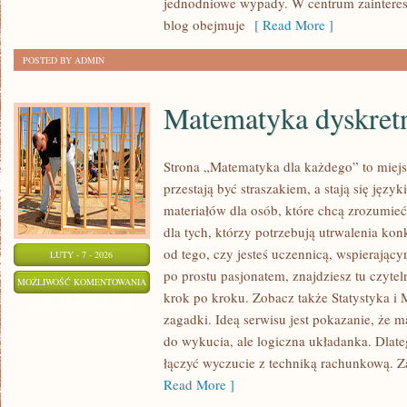
jednodniowe wypady. W centrum zainteresow
blog obejmuje
[ Read More ]
POSTED BY ADMIN
Matematyka dyskret
Strona „Matematyka dla każdego” to miejs
przestają być straszakiem, a stają się języ
materiałów dla osób, które chcą zrozumie
dla tych, którzy potrzebują utrwalenia ko
od tego, czy jesteś uczennicą, wspierając
LUTY - 7 - 2026
po prostu pasjonatem, znajdziesz tu czyte
MATEMATYKA
MOŻLIWOŚĆ KOMENTOWANIA
krok po kroku. Zobacz także Statystyka i 
DYSKRETNA
ZOSTAŁA WYŁĄCZONA
zagadki. Ideą serwisu jest pokazanie, że m
do wykucia, ale logiczna układanka. Dlateg
łączyć wyczucie z techniką rachunkową. Z
Read More ]