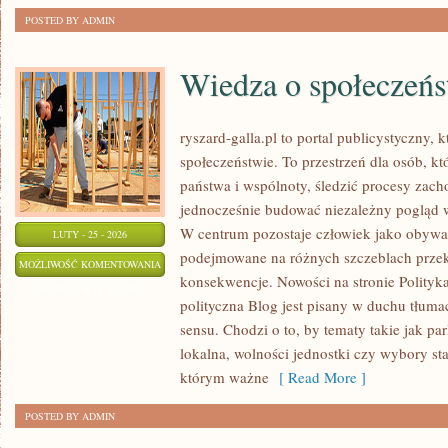
POSTED BY ADMIN
Wiedza o społeczeńs
ryszard-galla.pl to portal publicystyczny, 
społeczeństwie. To przestrzeń dla osób, 
państwa i wspólnoty, śledzić procesy zach
jednocześnie budować niezależny pogląd w
W centrum pozostaje człowiek jako obywate
LUTY - 25 - 2026
podejmowane na różnych szczeblach przekł
WIEDZA
MOŻLIWOŚĆ KOMENTOWANIA
konsekwencje. Nowości na stronie Polityk
O
ZOSTAŁA WYŁĄCZONA
polityczna Blog jest pisany w duchu tłuma
SPOŁECZEŃSTWIE
sensu. Chodzi o to, by tematy takie jak pa
lokalna, wolności jednostki czy wybory sta
którym ważne
[ Read More ]
POSTED BY ADMIN