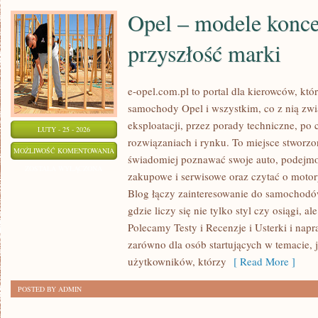
Opel – modele konce
przyszłość marki
e-opel.com.pl to portal dla kierowców, któ
samochody Opel i wszystkim, co z nią zwi
eksploatacji, przez porady techniczne, po
LUTY - 25 - 2026
rozwiązaniach i rynku. To miejsce stworzo
OPEL
MOŻLIWOŚĆ KOMENTOWANIA
świadomiej poznawać swoje auto, podejmow
–
ZOSTAŁA WYŁĄCZONA
zakupowe i serwisowe oraz czytać o motor
MODELE
Blog łączy zainteresowanie do samochodó
KONCEPCYJNE
gdzie liczy się nie tylko styl czy osiągi, a
I
Polecamy Testy i Recenzje i Usterki i napr
PRZYSZŁOŚĆ
zarówno dla osób startujących w temacie, 
MARKI
użytkowników, którzy
[ Read More ]
POSTED BY ADMIN