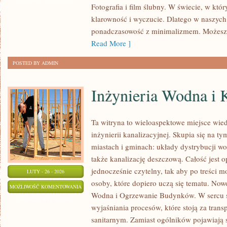
Fotografia i film ślubny. W świecie, w któr
–
klarowność i wyczucie. Dlatego w naszych
SUKNIE
ponadczasowość z minimalizmem. Możesz 
I
Read More ]
GARNITURY
POSTED BY ADMIN
Inżynieria Wodna i 
Ta witryna to wieloaspektowe miejsce wie
inżynierii kanalizacyjnej. Skupia się na t
miastach i gminach: układy dystrybucji wo
także kanalizację deszczową. Całość jest 
jednocześnie czytelny, tak aby po treści mo
LUTY - 26 - 2026
osoby, które dopiero uczą się tematu. Nowo
INŻYNIERIA
MOŻLIWOŚĆ KOMENTOWANIA
Wodna i Ogrzewanie Budynków. W sercu se
WODNA
ZOSTAŁA WYŁĄCZONA
wyjaśniania procesów, które stoją za tra
I
sanitarnym. Zamiast ogólników pojawiają s
KANALIZACYJNA