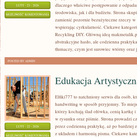
dlaczego właściwe postępowanie z odpada
LUTY - 23 - 2026
środowiska, jak i dla budżetu. Strona skupi
EKO-
MOŻLIWOŚĆ KOMENTOWANIA
zamienić pozornie bezużyteczne rzeczy w 
MITY
ZOSTAŁA WYŁĄCZONA
wspierając cyrkularność. Ciekawe kategori
I
Recykling DIY. Główną ideą makmetalik.pl j
FAKTY
abstrakcyjne hasło, ale codzienna praktyk
tłumaczy, czym jest surowiec wtórny oraz j
POSTED BY ADMIN
Edukacja Artystyczn
Elfiki777 to natchniony serwis dla osób, k
handwriting w sposób przyjemny. To miejs
którzy kochają ślad ołówka, cenią kartkę 
w rysunku oraz piśmie. Strona prowadzi cz
przez codzienną praktykę, aż po bardziej
LUTY - 22 - 2026
z układem i harmonią pisma. Ciekawe katego
EDUKACJA
MOŻLIWOŚĆ KOMENTOWANIA