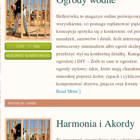
Hellerówka to magazyn online poświęcon
wszystkiemu, co pomaga zaplanować piękn
koncepcja spotyka się z konkretem: od pro
nasadzeń, surowców i detali. Jeśli interesu
nowoczesny minimalizm albo ogród skalny,
LUTY - 17 - 2026
przełożyć styl na konkretną działkę. Kate
OGRODY
MOŻLIWOŚĆ KOMENTOWANIA
ogrodzie i DIY – Zrób to sam w ogrodzie.
WODNE
ZOSTAŁA WYŁĄCZONA
ogrody stylowe: takie, które mają charakt
atmosferę poprzez kolor, zapach i cyklicz
komponować drzewa, pnącza oraz kwiaty 
Read More ]
POSTED BY ADMIN
Harmonia i Akordy
To przestrzeń stworzyliśmy jako edukacy