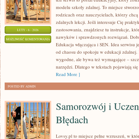
modelu szkoły zdalnej. To miejsce stworzo
rodzicach oraz nauczycielach, którzy chc
zdalnych lekcji. Jeśli interesuje Cię prakty
zastosowania, znajdziesz tu instrukcje, kt
LUTY - 6 - 2026
nawyków i sprawdzonych rozwiązań. Dobre 
EDUKACJA
MOŻLIWOŚĆ KOMENTOWANIA
Edukacja włączająca i SEN. Idea serwisu j
WŁĄCZAJĄCA
ZOSTAŁA WYŁĄCZONA
od chaosu do spokoju w edukacji zdalnej. 
I
wygodne, ale bywa też wymagające – szcz
SEN
narzędzi. Dlatego w tekstach pojawiają się 
Read More ]
POSTED BY ADMIN
Samorozwój i Uczeni
Błędach
Lovsy.pl to miejsce pełne wzruszeń, w któ