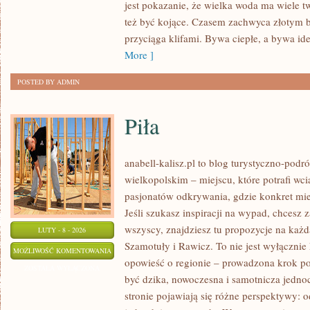
jest pokazanie, że wielka woda ma wiele tw
też być kojące. Czasem zachwyca złotym 
przyciąga klifami. Bywa ciepłe, a bywa id
More ]
POSTED BY ADMIN
Piła
anabell-kalisz.pl to blog turystyczno-podr
wielkopolskim – miejscu, które potrafi wci
pasjonatów odkrywania, gdzie konkret mie
Jeśli szukasz inspiracji na wypad, chcesz z
wszyscy, znajdziesz tu propozycje na każd
LUTY - 8 - 2026
Szamotuły i Rawicz. To nie jest wyłącznie
PIŁA
MOŻLIWOŚĆ KOMENTOWANIA
opowieść o regionie – prowadzona krok po
ZOSTAŁA WYŁĄCZONA
być dzika, nowoczesna i samotnicza jednoc
stronie pojawiają się różne perspektywy: 