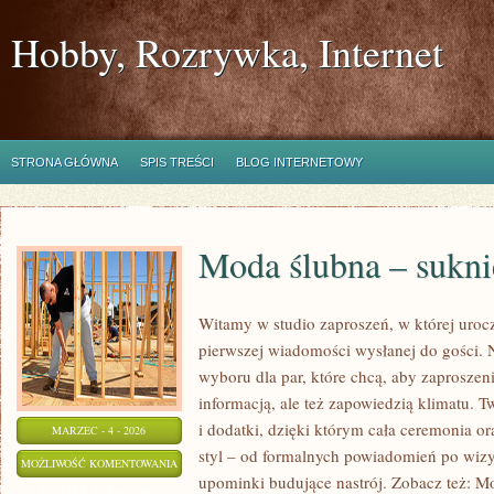
Hobby, Rozrywka, Internet
STRONA GŁÓWNA
SPIS TREŚCI
BLOG INTERNETOWY
Moda ślubna – suknie
Witamy w studio zaproszeń, w której urocz
pierwszej wiadomości wysłanej do gości. N
wyboru dla par, które chcą, aby zaproszeni
informacją, ale też zapowiedzią klimatu. 
i dodatki, dzięki którym cała ceremonia or
MARZEC - 4 - 2026
styl – od formalnych powiadomień po wizy
MODA
MOŻLIWOŚĆ KOMENTOWANIA
upominki budujące nastrój. Zobacz też: Mo
ŚLUBNA
ZOSTAŁA WYŁĄCZONA