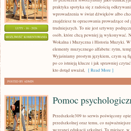
praktyka spotyka się z radością odkrywani
wprowadzenia w świat dźwięków albo chc
znajdziesz tu opracowania prowadzące od 
trudniejszych. To nie jest sztywny podręcz
LUTY - 16 - 2026
osób, które chcą pewniej ją wykonywać. N
HARMONIA
MOŻLIWOŚĆ KOMENTOWANIA
Wokalna i Muzyczna i Historia Muzyki. W
I
ZOSTAŁA WYŁĄCZONA
elementy muzycznego alfabetu: rytm, tempo
AKORDY
Wyjaśniamy prostym językiem, czym są figu
po co istnieją klucze i jak sprawniej czyta
kto dotąd uważał,
[ Read More ]
POSTED BY ADMIN
Pomoc psychologicz
Przedszkole309 to serwis poświęcony opie
przedszkolnej oraz temu, co najważniejsze
wczesnej edukacji szkolnej. To miejsce, w