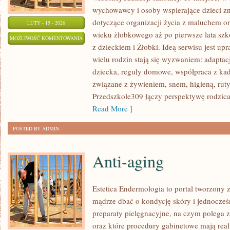
wychowawcy i osoby wspierające dzieci z
dotyczące organizacji życia z maluchem o
LUTY - 15 - 2026
wieku żłobkowego aż po pierwsze lata sz
POMOC
MOŻLIWOŚĆ KOMENTOWANIA
z dzieckiem i Żłobki. Ideą serwisu jest up
PSYCHOLOGICZNA
ZOSTAŁA WYŁĄCZONA
wielu rodzin stają się wyzwaniem: adaptac
dziecka, reguły domowe, współpraca z kad
związane z żywieniem, snem, higieną, rut
Przedszkole309 łączy perspektywę rodzica
Read More ]
POSTED BY ADMIN
Anti-aging
Estetica Endermologia to portal tworzony 
mądrze dbać o kondycję skóry i jednocześn
preparaty pielęgnacyjne, na czym polega 
oraz które procedury gabinetowe mają real