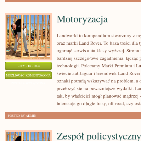
Motoryzacja
Landworld to kompendium stworzony z my
oraz marki Land Rover. To baza treści dla 
ogarnąć serwis auta klasy wyższej. Stron
bardziej szczegółowe zagadnienia, łącząc 
technologii. Polecamy Marki Premium i L
LUTY - 18 - 2026
świecie aut Jaguar i terenówek Land Rover
MOTORYZACJA
MOŻLIWOŚĆ KOMENTOWANIA
oznaki potrafią wskazywać na problem, a
ZOSTAŁA WYŁĄCZONA
przełożyć się na poważniejsze wydatki. L
tak, by właściciel mógł planować mądrzej –
interesuje go długie trasy, off-road, czy osi
POSTED BY ADMIN
Zespół policystyczn