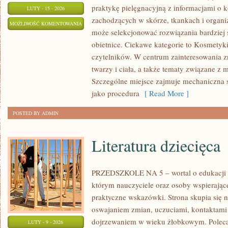
praktykę pielęgnacyjną z informacjami o 
LUTY - 15 - 2026
zachodzących w skórze, tkankach i organi
ANTI-
MOŻLIWOŚĆ KOMENTOWANIA
może selekcjonować rozwiązania bardziej 
AGING
ZOSTAŁA WYŁĄCZONA
obietnice. Ciekawe kategorie to Kosmetyki
czytelników. W centrum zainteresowania zn
twarzy i ciała, a także tematy związane z
Szczególne miejsce zajmuje mechaniczna 
jako procedura
[ Read More ]
POSTED BY ADMIN
Literatura dziecięca
PRZEDSZKOLE NA 5 – wortal o edukacji 
którym nauczyciele oraz osoby wspierając
praktyczne wskazówki. Strona skupia się 
oswajaniem zmian, uczuciami, kontaktami
dojrzewaniem w wieku żłobkowym. Poleca
LUTY - 9 - 2026