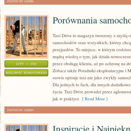
POSTED BY ADMIN
Porównania samoch
Taxi Drive to magazyn tworzony z myślą o 
samochodów oraz wszystkich, którzy chcą 
przejazdów. To miejsce, w którym codzienn
mądrą wiedzą o tym, jak działa nowoczesn
przez obsługę klienta, aż po ochronę na dr
LUTY - 3 - 2026
Zobacz także Poradniki eksploatacyjne i M
PORÓWNANIA
MOŻLIWOŚĆ KOMENTOWANIA
serwis opisuje taxi nie jako zwykły samoc
SAMOCHODÓW
ZOSTAŁA WYŁĄCZONA
Dla jednych to fach, dla innych dodatkowe 
życia. Taxi Drive prowadzi przez aglomerac
jak w praktyce
[ Read More ]
POSTED BY ADMIN
Inspiracje i Najpięk