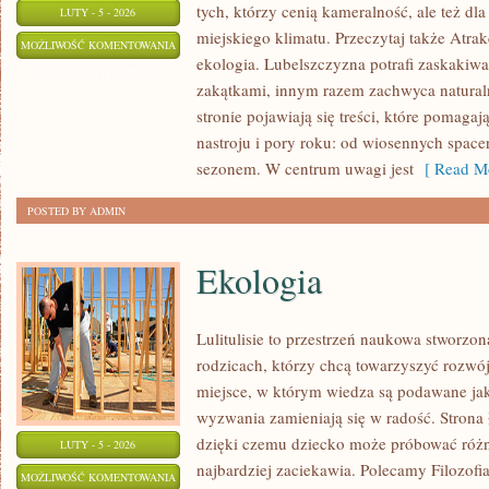
tych, którzy cenią kameralność, ale też dl
LUTY - 5 - 2026
miejskiego klimatu. Przeczytaj także Atrakc
PRZEDSIĘBIORCZOŚĆ
MOŻLIWOŚĆ KOMENTOWANIA
ekologia. Lubelszczyzna potrafi zaskakiwa
I
ZOSTAŁA WYŁĄCZONA
zakątkami, innym razem zachwyca natural
BIZNES
stronie pojawiają się treści, które pomag
nastroju i pory roku: od wiosennych spac
sezonem. W centrum uwagi jest
[ Read Mo
POSTED BY ADMIN
Ekologia
Lulitulisie to przestrzeń naukowa stworzon
rodzicach, którzy chcą towarzyszyć rozwó
miejsce, w którym wiedza są podawane ja
wyzwania zamieniają się w radość. Strona 
dzięki czemu dziecko może próbować różne
LUTY - 5 - 2026
najbardziej zaciekawia. Polecamy Filozofia
EKOLOGIA
MOŻLIWOŚĆ KOMENTOWANIA