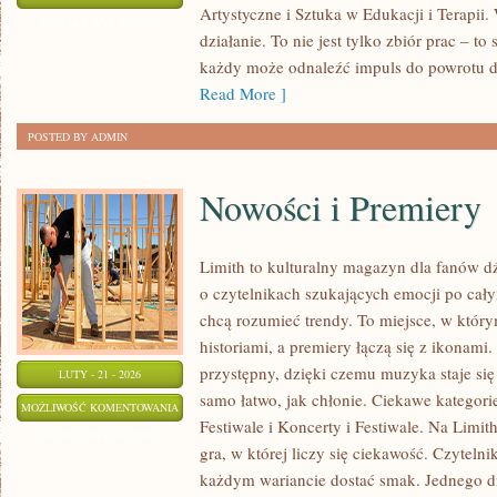
Artystyczne i Sztuka w Edukacji i Terapii.
ARTYSTYCZNA
ZOSTAŁA WYŁĄCZONA
działanie. To nie jest tylko zbiór prac – t
każdy może odnaleźć impuls do powrotu d
Read More ]
POSTED BY ADMIN
Nowości i Premiery
Limith to kulturalny magazyn dla fanów d
o czytelnikach szukających emocji po całym
chcą rozumieć trendy. To miejsce, w który
historiami, a premiery łączą się z ikonami
przystępny, dzięki czemu muzyka staje się t
LUTY - 21 - 2026
samo łatwo, jak chłonie. Ciekawe kategorie
NOWOŚCI
MOŻLIWOŚĆ KOMENTOWANIA
Festiwale i Koncerty i Festiwale. Na Limit
I
ZOSTAŁA WYŁĄCZONA
gra, w której liczy się ciekawość. Czytelni
PREMIERY
każdym wariancie dostać smak. Jednego d