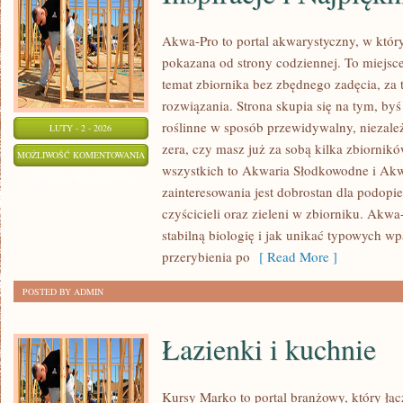
Akwa-Pro to portal akwarystyczny, w któr
pokazana od strony codziennej. To miejsce
temat zbiornika bez zbędnego zadęcia, za 
rozwiązania. Strona skupia się na tym, by
roślinne w sposób przewidywalny, niezależn
LUTY - 2 - 2026
zera, czy masz już za sobą kilka zbiornik
INSPIRACJE
MOŻLIWOŚĆ KOMENTOWANIA
wszystkich to Akwaria Słodkowodne i Ak
I
ZOSTAŁA WYŁĄCZONA
zainteresowania jest dobrostan dla podopi
NAJPIĘKNIEJSZE
czyścicieli oraz zieleni w zbiorniku. Akw
AKWARIA
stabilną biologię i jak unikać typowych wpa
przerybienia po
[ Read More ]
POSTED BY ADMIN
Łazienki i kuchnie
Kursy Marko to portal branżowy, który ł