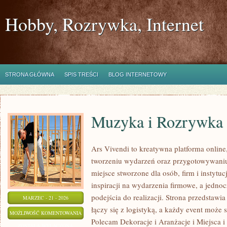
Hobby, Rozrywka, Internet
STRONA GŁÓWNA
SPIS TREŚCI
BLOG INTERNETOWY
Muzyka i Rozrywka
Ars Vivendi to kreatywna platforma online,
tworzeniu wydarzeń oraz przygotowywani
miejsce stworzone dla osób, firm i instytuc
inspiracji na wydarzenia firmowe, a jedno
podejścia do realizacji. Strona przedstawi
MARZEC - 21 - 2026
łączy się z logistyką, a każdy event może
MUZYKA
MOŻLIWOŚĆ KOMENTOWANIA
Polecam Dekoracje i Aranżacje i Miejsca i
I
ZOSTAŁA WYŁĄCZONA