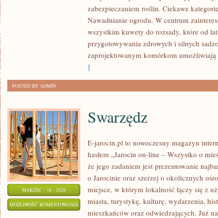
ROLI
ZOSTAŁA WYŁĄCZONA
zabezpieczaniem roślin. Ciekawe kategorie
I
Nawadnianie ogrodu. W centrum zaintereso
ROLNICTWO
wszystkim kuwety do rozsady, które od la
przygotowywania zdrowych i silnych sadz
zaprojektowanym komórkom umożliwiają
]
POSTED BY ADMIN
Swarzędz
E-jarocin.pl to nowoczesny magazyn inter
hasłem „Jarocin on-line – Wszystko o mieśc
że jego zadaniem jest prezentowanie najbar
o Jarocinie oraz szerzej o okolicznych ośr
miejsce, w którym lokalność łączy się z 
MARZEC - 16 - 2026
miasta, turystykę, kulturę, wydarzenia, hi
SWARZĘDZ
MOŻLIWOŚĆ KOMENTOWANIA
mieszkańców oraz odwiedzających. Już na 
ZOSTAŁA WYŁĄCZONA