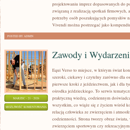
projektowaniu imprez dopasowanych do potr
ROZRYWKA
związaną z realizacją spotkań firmowych, 
potrzeby osób poszukujących pomysłów na
Vivendi można postrzegać jako kompend
POSTED BY ADMIN
Zawody i Wydarzeni
Equi Verso to miejsce, w którym świat ko
szeroki, ciekawy i czytelny zarówno dla os
pierwsze kroki z jeździectwem, jak i dla ty
ośrodka jeździeckiego. To serwis tematyczn
praktyczną wiedzą, codziennym doświadcz
MARZEC - 21 - 2026
wszystkim, co wiąże się z życiem wśród ko
ZAWODY
MOŻLIWOŚĆ KOMENTOWANIA
relacją człowieka ze zwierzęciem i atmosfe
I
ZOSTAŁA WYŁĄCZONA
codzienności. Strona tworzy obraz świata, 
WYDARZENIA
zwierzęciem sportowym czy rekreacyjnym,