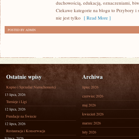
duchowością, edukacją, oznaczeniami, biw
Ciekawe kategorie na blogu to Przybory i s
nie jest tylko
[ Read More ]
POSTED BY ADMIN
Ostatnie wpisy
Archiwa
Kupno i Sprzedaż Nieruchomości
lipiec 2026
13 lipca, 2026
czerwiec 2026
Turnieje i Ligi
maj 2026
12 lipca, 2026
kwiecień 2026
Fundacje na Świecie
marzec 2026
12 lipca, 2026
Restauracja i Konserwacja
luty 2026
9 lipca, 2026