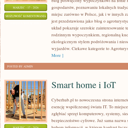
blog poświęcony wypoczynkowi na łonie 
gospodarstw, poznawaniu lokalnych tradyc
MARZEC - 17 - 2026
miejsc zarówno w Polsce, jak i w innych 
AGROTURYSTYKA
MOŻLIWOŚĆ KOMENTOWANIA
jest przedstawiona jako blog o agroturystyc
Z
ZOSTAŁA WYŁĄCZONA
układ pokazuje szerokie zainteresowanie 
REGIONALNĄ
rodzinnym wypoczynkiem, regionalną kuch
KUCHNIĄ
ekologicznym stylem podróżowania i nieo
wyjazdów. Ciekawe kategorie to Agroturyst
More ]
POSTED BY ADMIN
Smart home i IoT
Cyberhub.pl to nowoczesna strona internet
esencję współczesnej świata IT. To miejsce
zgłębiać sprzęt komputerowy, systemy, sie
bezpieczeństwo cyfrowe. Już sama nazwa s
hubem informacji, w którym konkret łączy
MARZEC - 17 - 2026