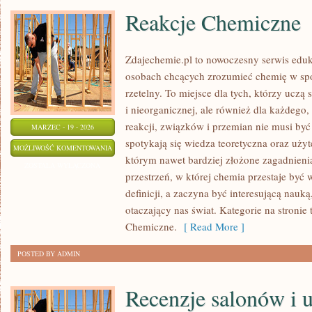
Reakcje Chemiczne
Zdajechemie.pl to nowoczesny serwis eduk
osobach chcących zrozumieć chemię w spo
rzetelny. To miejsce dla tych, którzy uczą 
i nieorganicznej, ale również dla każdego,
reakcji, związków i przemian nie musi być 
MARZEC - 19 - 2026
spotykają się wiedza teoretyczna oraz użyt
REAKCJE
MOŻLIWOŚĆ KOMENTOWANIA
którym nawet bardziej złożone zagadnienia 
CHEMICZNE
ZOSTAŁA WYŁĄCZONA
przestrzeń, w której chemia przestaje być
definicji, a zaczyna być interesującą nauk
otaczający nas świat. Kategorie na stronie 
Chemiczne.
[ Read More ]
POSTED BY ADMIN
Recenzje salonów i 