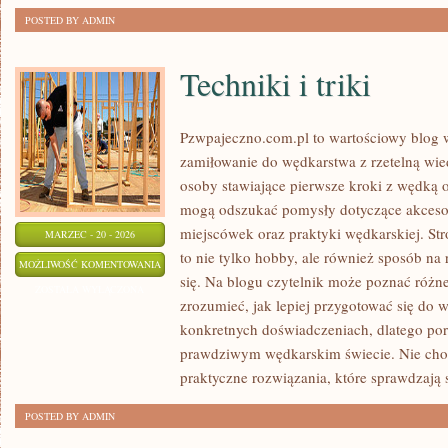
POSTED BY ADMIN
Techniki i triki
Pzwpajeczno.com.pl to wartościowy blog w
zamiłowanie do wędkarstwa z rzetelną wie
osoby stawiające pierwsze kroki z wędką
mogą odszukać pomysły dotyczące akcesor
miejscówek oraz praktyki wędkarskiej. Str
MARZEC - 20 - 2026
to nie tylko hobby, ale również sposób na 
TECHNIKI
MOŻLIWOŚĆ KOMENTOWANIA
się. Na blogu czytelnik może poznać różne 
I
ZOSTAŁA WYŁĄCZONA
zrozumieć, jak lepiej przygotować się do 
TRIKI
konkretnych doświadczeniach, dlatego por
prawdziwym wędkarskim świecie. Nie chodz
praktyczne rozwiązania, które sprawdzają 
POSTED BY ADMIN