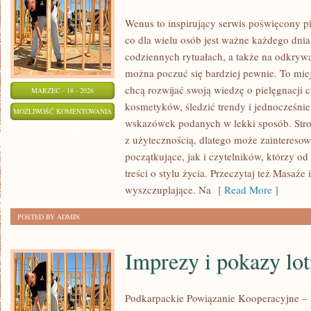
Wenus to inspirujący serwis poświęcony pi
co dla wielu osób jest ważne każdego dnia
codziennych rytuałach, a także na odkryw
można poczuć się bardziej pewnie. To miej
chcą rozwijać swoją wiedzę o pielęgnacji 
MARZEC - 18 - 2026
kosmetyków, śledzić trendy i jednocześnie
RECENZJE
MOŻLIWOŚĆ KOMENTOWANIA
wskazówek podanych w lekki sposób. Stro
SALONÓW
ZOSTAŁA WYŁĄCZONA
z użytecznością, dlatego może zainteres
I
początkujące, jak i czytelników, którzy o
USŁUG
treści o stylu życia. Przeczytaj też Masaże i
BEAUTY
wyszczuplające. Na
[ Read More ]
POSTED BY ADMIN
Imprezy i pokazy lot
Podkarpackie Powiązanie Kooperacyjne – L