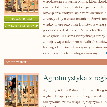
współczesna platforma online, która skup
świecie lotnictwa ultralekkiego. To porta
rozwiązania spotyka się z zamiłowaniem do 
z rzeczywistym zastosowaniem. Serwis ten
MARZEC - 18 - 2026
wiedzy, które przybliża lotnictwo z wielu 
IMPREZY
MOŻLIWOŚĆ KOMENTOWANIA
po kwestie szkoleniowe. Zobacz też Technika
I
ZOSTAŁA WYŁĄCZONA
w kokpicie. Już sama identyfikacja strony
POKAZY
z inicjatywą osadzonym w realiach sieciow
LOTNICZE
lekkiego lotnictwa staje się osią zainteres
się z rozwojem technologii związanych
[ R
POSTED BY ADMIN
Agroturystyka z reg
Agroturystyka w Polsce i Europie – Blog t
wędrówka spotyka się z naturą, a sielska ok
odkrywania świata w spokojniejszym, bliż