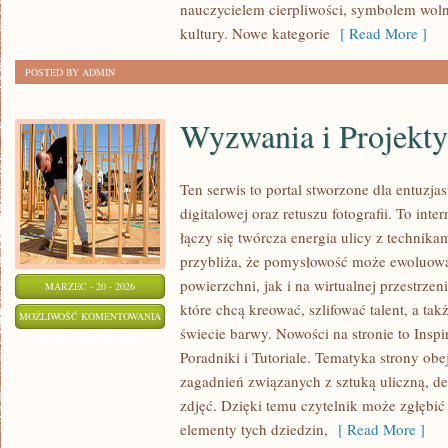
nauczycielem cierpliwości, symbolem woln
kultury. Nowe kategorie
[ Read More ]
POSTED BY ADMIN
Wyzwania i Projekt
Ten serwis to portal stworzone dla entuzjas
digitalowej oraz retuszu fotografii. To in
łączy się twórcza energia ulicy z technik
przybliża, że pomysłowość może ewoluow
powierzchni, jak i na wirtualnej przestrzen
MARZEC - 20 - 2026
które chcą kreować, szlifować talent, a t
WYZWANIA
MOŻLIWOŚĆ KOMENTOWANIA
świecie barwy. Nowości na stronie to Inspir
I
ZOSTAŁA WYŁĄCZONA
Poradniki i Tutoriale. Tematyka strony ob
PROJEKTY
zagadnień związanych z sztuką uliczną, 
KREATYWNE
zdjęć. Dzięki temu czytelnik może zgłębi
elementy tych dziedzin,
[ Read More ]