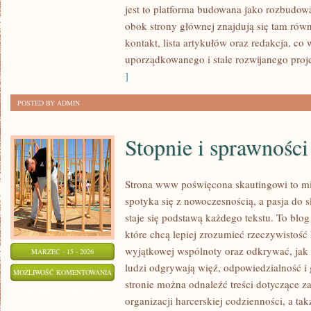
jest to platforma budowana jako rozbudo
obok strony głównej znajdują się tam równ
kontakt, lista artykułów oraz redakcja, c
uporządkowanego i stale rozwijanego proj
]
POSTED BY ADMIN
Stopnie i sprawności
Strona www poświęcona skautingowi to mie
spotyka się z nowoczesnością, a pasja do 
staje się podstawą każdego tekstu. To blo
które chcą lepiej zrozumieć rzeczywistość 
wyjątkowej wspólnoty oraz odkrywać, jak 
MARZEC - 15 - 2026
ludzi odgrywają więź, odpowiedzialność i 
STOPNIE
MOŻLIWOŚĆ KOMENTOWANIA
stronie można odnaleźć treści dotyczące za
I
ZOSTAŁA WYŁĄCZONA
organizacji harcerskiej codzienności, a t
SPRAWNOŚCI