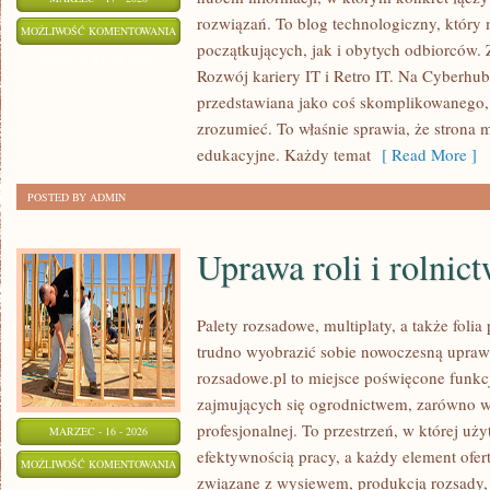
rozwiązań. To blog technologiczny, który
SMART
MOŻLIWOŚĆ KOMENTOWANIA
początkujących, jak i obytych odbiorców. 
HOME
ZOSTAŁA WYŁĄCZONA
Rozwój kariery IT i Retro IT. Na Cyberhub.
I
przedstawiana jako coś skomplikowanego, 
IOT
zrozumieć. To właśnie sprawia, że strona
edukacyjne. Każdy temat
[ Read More ]
POSTED BY ADMIN
Uprawa roli i rolnic
Palety rozsadowe, multiplaty, a także folia
trudno wyobrazić sobie nowoczesną uprawę 
rozsadowe.pl to miejsce poświęcone funk
zajmujących się ogrodnictwem, zarówno w 
profesjonalnej. To przestrzeń, w której uży
MARZEC - 16 - 2026
efektywnością pracy, a każdy element ofer
UPRAWA
MOŻLIWOŚĆ KOMENTOWANIA
związane z wysiewem, produkcją rozsady