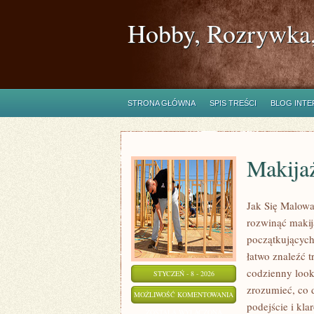
Hobby, Rozrywka,
STRONA GŁÓWNA
SPIS TREŚCI
BLOG INT
Makija
Jak Się Malowa
rozwinąć makij
początkujących
łatwo znaleźć t
codzienny look,
STYCZEŃ - 8 - 2026
zrozumieć, co 
MAKIJAŻ
MOŻLIWOŚĆ KOMENTOWANIA
podejście i kl
MĘSKI
ZOSTAŁA WYŁĄCZONA