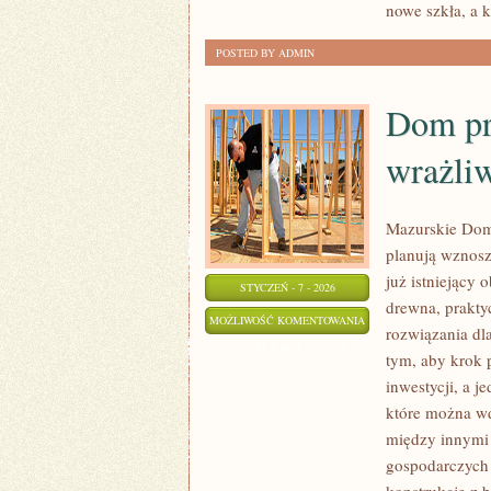
nowe szkła, a k
POSTED BY ADMIN
Dom pr
wrażli
Mazurskie Domy
planują wznosz
już istniejący
STYCZEŃ - 7 - 2026
drewna, prakty
DOM
MOŻLIWOŚĆ KOMENTOWANIA
rozwiązania dl
PRZYJAZNY
ZOSTAŁA WYŁĄCZONA
tym, aby krok 
ALERGIKOM
inwestycji, a j
I
które można wd
OSOBOM
między innymi 
WRAŻLIWYM
gospodarczych 