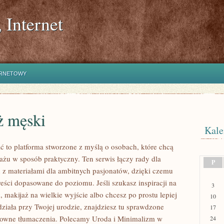
 Internet
ERNETOWY
ż męski
Kale
ć to platforma stworzone z myślą o osobach, które chcą
ażu w sposób praktyczny. Ten serwis łączy rady dla
P
 z materiałami dla ambitnych pasjonatów, dzięki czemu
reści dopasowane do poziomu. Jeśli szukasz inspiracji na
3
 makijaż na wielkie wyjście albo chcesz po prostu lepiej
10
działa przy Twojej urodzie, znajdziesz tu sprawdzone
17
arowne tłumaczenia. Polecamy Uroda i Minimalizm w
24