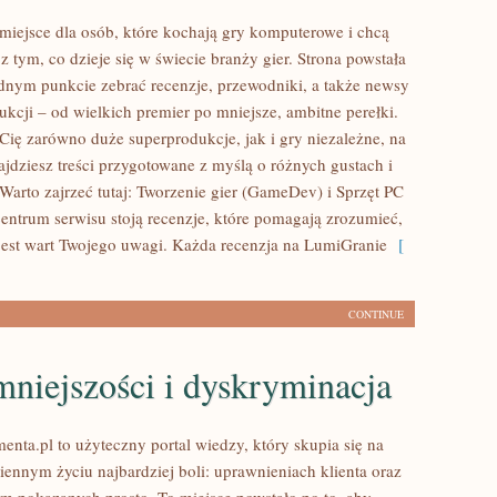
miejsce dla osób, które kochają gry komputerowe i chcą
z tym, co dzieje się w świecie branży gier. Strona powstała
ednym punkcie zebrać recenzje, przewodniki, a także newsy
ukcji – od wielkich premier po mniejsze, ambitne perełki.
ą Cię zarówno duże superprodukcje, jak i gry niezależne, na
jdziesz treści przygotowane z myślą o różnych gustach i
 Warto zajrzeć tutaj: Tworzenie gier (GameDev) i Sprzęt PC
centrum serwisu stoją recenzje, które pomagają zrozumieć,
 jest wart Twojego uwagi. Każda recenzja na LumiGranie
[
CONTINUE
niejszości i dyskryminacja
nta.pl to użyteczny portal wiedzy, który skupia się na
iennym życiu najbardziej boli: uprawnieniach klienta oraz