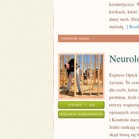
kosmetyczce. W
krokach, które 
dany ruch. Dzi
metodą
[ Read
POSTED BY ADMIN
Neurol
Express Optyk 
życiem. To cen
dla osób, które
problem. Jeśli 
rutyny wspiera
STYCZEŃ - 7 - 2026
opisanych zroz
NEUROLOGIA
MOŻLIWOŚĆ KOMENTOWANIA
i Kontrola masy
ZOSTAŁA WYŁĄCZONA
Jedni szukają o
skąd biorą się