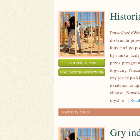
Histori
PrawoJazdyWroc
do tematu prawa
kursie aż po p
by nauka jazdy
przez przygotow
STYCZEŃ - 6 - 2026
logiczny. Niez
HISTORIA
MOŻLIWOŚĆ KOMENTOWANIA
czy jesteś po 
MOTORYZACJI
ZOSTAŁA WYŁĄCZONA
działania, zna
chaosu. Nowośc
myśli o
[ Read
POSTED BY ADMIN
Gry ind