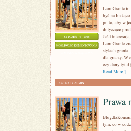
LumiGranie to 
być na bieżąco 
po to, aby w j
dotyczące prod
Jeśli interesuj
STYCZEŃ - 6 - 2026
LumiGranie zna
GRY
MOŻLIWOŚĆ KOMENTOWANIA
stylach grania.
INDIE
ZOSTAŁA WYŁĄCZONA
dla graczy. W 
czy dany tytuł
Read More ]
POSTED BY ADMIN
Prawa m
BlogdlaKonsume
tym, co w codz