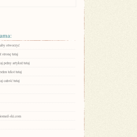
ama:
, aby otworzyć
 stronę tutaj
aj pełny artykuł tutaj
ełen tekst tutaj
aj całość tutaj
keiomed-ski.com