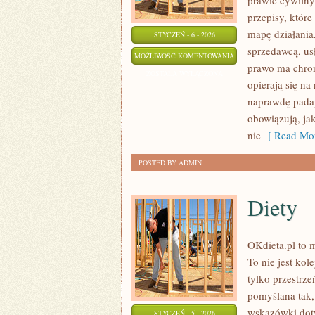
prawie cywilny
przepisy, któr
mapę działania
STYCZEŃ - 6 - 2026
sprzedawcą, usł
PRAWA
MOŻLIWOŚĆ KOMENTOWANIA
prawo ma chron
MNIEJSZOŚCI
ZOSTAŁA WYŁĄCZONA
opierają się na
I
naprawdę padaj
DYSKRYMINACJA
obowiązują, ja
nie
[ Read Mor
POSTED BY ADMIN
Diety
OKdieta.pl to 
To nie jest kol
tylko przestrze
pomyślana tak,
wskazówki dotyc
STYCZEŃ - 5 - 2026