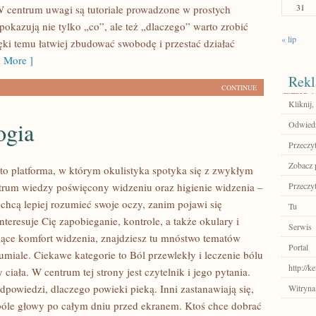
31
 centrum uwagi są tutoriale prowadzone w prostych
pokazują nie tylko „co”, ale też „dlaczego” warto zrobić
« lip
ęki temu łatwiej zbudować swobodę i przestać działać
 More ]
Rekl
CONTINUE
Kliknij
ogia
Odwiedź
Przeczyt
Zobacz p
to platforma, w którym okulistyka spotyka się z zwykłym
trum wiedzy poświęcony widzeniu oraz higienie widzenia –
Przeczyt
 chcą lepiej rozumieć swoje oczy, zanim pojawi się
Tu
interesuje Cię zapobieganie, kontrole, a także okulary i
Serwis
jące komfort widzenia, znajdziesz tu mnóstwo tematów
Portal
umiale. Ciekawe kategorie to Ból przewlekły i leczenie bólu
http://
 ciała. W centrum tej strony jest czytelnik i jego pytania.
dpowiedzi, dlaczego powieki pieką. Inni zastanawiają się,
Witryna
 bóle głowy po całym dniu przed ekranem. Ktoś chce dobrać