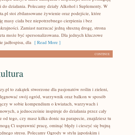
ii do działania. Polecamy działy Alkohol i Suplementy. W
a.pl stoi zbilansowane żywienie oraz podejście, które
ę masy ciała bez niepotrzebnego cierpienia i bez
krajności. Zamiast narzucać jedną słuszną drogę, strona
ieta może być spersonalizowana. Dla jednych kluczowe
e jadłospisu, dla
[ Read More ]
CONTINUE
ultura
.pl to zakątek stworzone dla pasjonatów roślin i zieleni,
elęgnować swój ogród, warzywnik oraz balkon w sposób
 łączy w sobie kompendium o kwiatach, warzywach i
nowych, a jednocześnie inspiruje do działania przez cały
e od tego, czy masz kilka donic na parapecie, znajdziesz tu
omogą Ci usprawnić pracę, ominąć błędy i cieszyć się bujną
będnego stresu. Polecamy Ogrody w stylu japońskim i