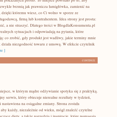
m pokazanych prosto. To miejsce powstało po to, aby
e zwykle brzmią jak prawnicza łamigłówka, zamienić na
, dzięki któremu wiesz, co Ci wolno w sporze ze
ugodawcą, firmą lub kontrahentem. Idea strony jest prosta:
ić, a nie straszyć. Dlatego treści w BlogdlaKonsumenta.pl
 realnych sytuacjach i odpowiadają na pytania, które
ą: co zrobić, gdy produkt jest wadliwy, jakie terminy mnie
k działa niezgodność towaru z umową. W efekcie czytelnik
e ]
CONTINUE
miejsce, w którym mądre odżywianie spotyka się z praktyką.
ejny serwis, który obiecuje nierealne rezultaty w tydzień,
ń nastawiona na osiągalne zmiany. Strona została
 aby każdy, niezależnie od wieku, mógł znaleźć czytelne
zące diety, a także narzędzia i inspiracje, które pomagają