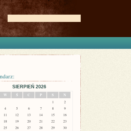
ndarz:
SIERPIEŃ 2026
W
Ś
C
P
S
N
1
2
4
5
6
7
8
9
11
12
13
14
15
16
18
19
20
21
22
23
25
26
27
28
29
30