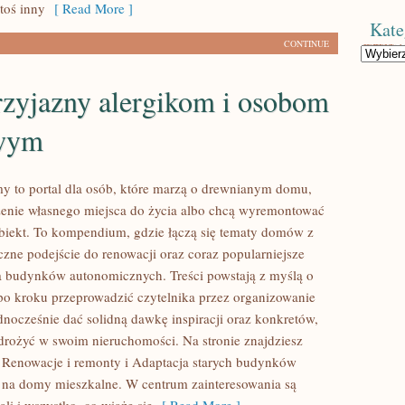
toś inny
[ Read More ]
Kate
CONTINUE
Kategorie
zyjazny alergikom i osobom
wym
 to portal dla osób, które marzą o drewnianym domu,
enie własnego miejsca do życia albo chcą wyremontować
 obiekt. To kompendium, gdzie łączą się tematy domów z
czne podejście do renowacji oraz coraz popularniejsze
a budynków autonomicznych. Treści powstają z myślą o
po kroku przeprowadzić czytelnika przez organizowanie
ednocześnie dać solidną dawkę inspiracji oraz konkretów,
rożyć w swoim nieruchomości. Na stronie znajdziesz
Renowacje i remonty i Adaptacja starych budynków
na domy mieszkalne. W centrum zainteresowania są