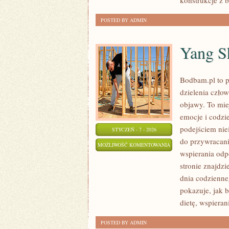
konstrukcje z b
POSTED BY ADMIN
Yang S
Bodbam.pl to pr
dzielenia człow
objawy. To mie
emocje i codzie
podejściem ni
STYCZEŃ - 7 - 2026
do przywracani
YANG
MOŻLIWOŚĆ KOMENTOWANIA
wspierania odp
SHENG
ZOSTAŁA WYŁĄCZONA
stronie znajdzi
dnia codzienn
pokazuje, jak 
dietę, wspiera
POSTED BY ADMIN