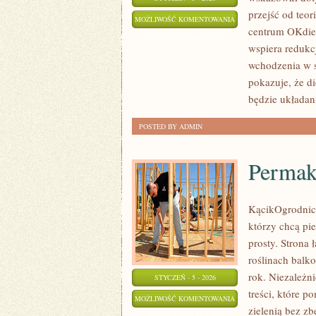
przejść od teor
DIETY
MOŻLIWOŚĆ KOMENTOWANIA
centrum OKdiet
ZOSTAŁA WYŁĄCZONA
wspiera redukcj
wchodzenia w s
pokazuje, że d
będzie układani
POSTED BY ADMIN
Permak
KącikOgrodniczy
którzy chcą pi
prosty. Strona
roślinach balko
rok. Niezależni
STYCZEŃ - 5 - 2026
treści, które p
PERMAKULTURA
MOŻLIWOŚĆ KOMENTOWANIA
zielenią bez z