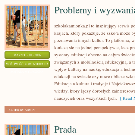
Problemy i wyzwani
szkolakamionka.pl to inspirujący serwis 
krajach, który pokazuje, że szkoła może 
poznawania innych kultur. To platforma, w
kończą się na jednej perspektywie, lecz p
systemy edukacji obecne na całym świecie.
MARZEC - 10 - 2026
związanych z mobilnością edukacyjną, a ta
PROBLEMY
MOŻLIWOŚĆ KOMENTOWANIA
wpływ kultury na naukę, edukacja a techn
I
ZOSTAŁA WYŁĄCZONA
edukacji na świecie czy nowe oblicze szko
WYZWANIA
Edukacja a kultura i tradycje i Najciekawsz
W
wiedzy, który łączy dorosłych zainteresow
EDUKACJI
nauczycieli oraz wszystkich tych,
[ Read M
POSTED BY ADMIN
Prada