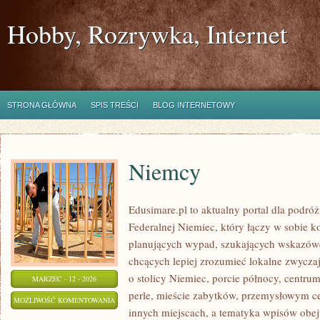
Hobby, Rozrywka, Internet
STRONA GŁÓWNA
SPIS TREŚCI
BLOG INTERNETOWY
Niemcy
Edusimare.pl to aktualny portal dla podr
Federalnej Niemiec, który łączy w sobie 
planujących wypad, szukających wskazówe
chcących lepiej zrozumieć lokalne zwyczaje
o stolicy Niemiec, porcie północy, centrum
MARZEC - 12 - 2026
perle, mieście zabytków, przemysłowym ce
NIEMCY
MOŻLIWOŚĆ KOMENTOWANIA
innych miejscach, a tematyka wpisów obej
ZOSTAŁA WYŁĄCZONA