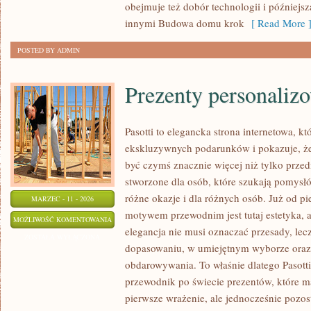
obejmuje też dobór technologii i później
innymi Budowa domu krok
[ Read More 
POSTED BY ADMIN
Prezenty personaliz
Pasotti to elegancka strona internetowa, kt
ekskluzywnych podarunków i pokazuje, ż
być czymś znacznie więcej niż tylko prze
stworzone dla osób, które szukają pomysł
różne okazje i dla różnych osób. Już od p
MARZEC - 11 - 2026
motywem przewodnim jest tutaj estetyka, a
PREZENTY
MOŻLIWOŚĆ KOMENTOWANIA
elegancja nie musi oznaczać przesady, lec
PERSONALIZOWANE
ZOSTAŁA WYŁĄCZONA
dopasowaniu, w umiejętnym wyborze ora
obdarowywania. To właśnie dlatego Pasott
przewodnik po świecie prezentów, które m
pierwsze wrażenie, ale jednocześnie pozo