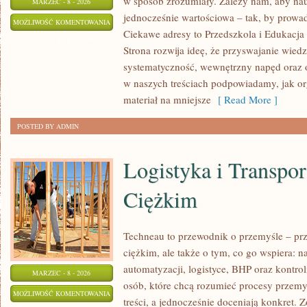
w sposób zrozumiały. Zależy nam, aby nauk
MARZEC - 8 - 2026
jednocześnie wartościowa – tak, by prowad
ADAPTACJA
MOŻLIWOŚĆ KOMENTOWANIA
Ciekawe adresy to Przedszkola i Edukacja
W
ZOSTAŁA WYŁĄCZONA
Strona rozwija ideę, że przyswajanie wiedz
ŻŁOBKU
systematyczność, wewnętrzny napęd oraz o
I
w naszych treściach podpowiadamy, jak or
PRZEDSZKOLU
materiał na mniejsze
[ Read More ]
POSTED BY ADMIN
Logistyka i Transpo
Ciężkim
Techneau to przewodnik o przemyśle – pr
ciężkim, ale także o tym, co go wspiera: na
automatyzacji, logistyce, BHP oraz kontrol
MARZEC - 8 - 2026
osób, które chcą rozumieć procesy przem
LOGISTYKA
MOŻLIWOŚĆ KOMENTOWANIA
treści, a jednocześnie doceniają konkret. 