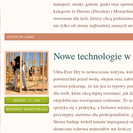
transport, smaki, galerie, parki oraz opow
kategorie to Drezno (Dresden) i Monachiu
stworzone dla tych, którzy chcą podróżo
nie tylko od strony najbardziej znanych atr
POSTED BY ADMIN
Nowe technologie w
Ultra-Ever Dry to nowoczesna witryna, któ
powierzchni przed wodą, olejem oraz zabr
serwisu pokazuje, że nie jest to typowy p
dla osób, które chcą lepiej rozumieć, jak 
olejofobiczne rozwiązania ochronne. To se
MARZEC - 12 - 2026
spotyka się z praktyką, a fachowa wiedza
NOWE
MOŻLIWOŚĆ KOMENTOWANIA
przystępny zarówno dla profesjonalistów, 
TECHNOLOGIE
ZOSTAŁA WYŁĄCZONA
Strona buduje wokół tematu impregnacji sz
W
skuteczna ochrona materiałów nie kończy 
BUDOWNICTWIE