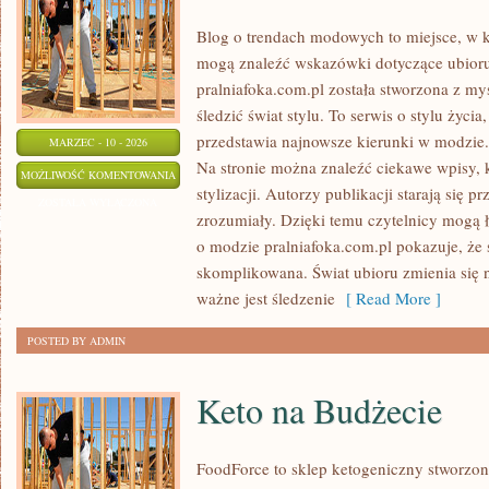
Blog o trendach modowych to miejsce, w kt
mogą znaleźć wskazówki dotyczące ubioru 
pralniafoka.com.pl została stworzona z my
śledzić świat stylu. To serwis o stylu życi
przedstawia najnowsze kierunki w modzie.
MARZEC - 10 - 2026
Na stronie można znaleźć ciekawe wpisy, 
PRADA
MOŻLIWOŚĆ KOMENTOWANIA
stylizacji. Autorzy publikacji starają się
ZOSTAŁA WYŁĄCZONA
zrozumiały. Dzięki temu czytelnicy mogą 
o modzie pralniafoka.com.pl pokazuje, że s
skomplikowana. Świat ubioru zmienia się 
ważne jest śledzenie
[ Read More ]
POSTED BY ADMIN
Keto na Budżecie
FoodForce to sklep ketogeniczny stworzony