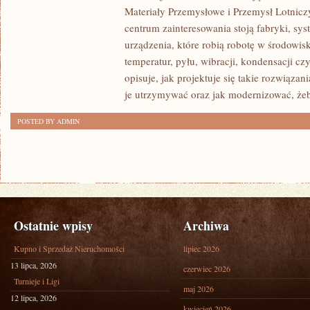
I
ZOSTAŁA WYŁĄCZONA
Materiały Przemysłowe i Przemysł Lotnic
TRANSPORT
centrum zainteresowania stoją fabryki, sy
W
urządzenia, które robią robotę w środow
PRZEMYŚLE
temperatur, pyłu, wibracji, kondensacji c
CIĘŻKIM
opisuje, jak projektuje się takie rozwiązan
je utrzymywać oraz jak modernizować, że
POSTED BY ADMIN
Ostatnie wpisy
Archiwa
Kupno i Sprzedaż Nieruchomości
lipiec 2026
13 lipca, 2026
czerwiec 2026
Turnieje i Ligi
maj 2026
12 lipca, 2026
kwiecień 2026