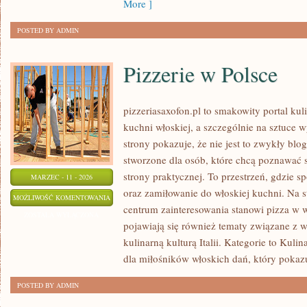
More ]
POSTED BY ADMIN
Pizzerie w Polsce
pizzeriasaxofon.pl to smakowity portal kul
kuchni włoskiej, a szczególnie na sztuce 
strony pokazuje, że nie jest to zwykły blog
stworzone dla osób, które chcą poznawać 
strony praktycznej. To przestrzeń, gdzie spo
MARZEC - 11 - 2026
oraz zamiłowanie do włoskiej kuchni. Na s
PIZZERIE
MOŻLIWOŚĆ KOMENTOWANIA
centrum zainteresowania stanowi pizza w w
W
ZOSTAŁA WYŁĄCZONA
pojawiają się również tematy związane z w
POLSCE
kulinarną kulturą Italii. Kategorie to Kulin
dla miłośników włoskich dań, który pokazu
POSTED BY ADMIN