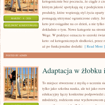
ketogenicznie bez poczucia, że ciągle z cz
którym jakość spotykają się z podejście
produkty, które wspierają styl życia oparty
pomagają utrzymać ograniczone cukry. Jeśl
MARZEC - 8 - 2026
keto jest osiągalne na co dzień, a nie tylko 
KETO
MOŻLIWOŚĆ KOMENTOWANIA
dokładnie o tym. Nowe kategorie na stroni
NA
ZOSTAŁA WYŁĄCZONA
Wege. W praktyce oznacza to szeroki świa
BUDŻECIE
keto: od ketogenicznych słodkości, przez r
aż po funkcjonalne dodatki
[ Read More ]
POSTED BY ADMIN
Adaptacja w żłobku 
To miejsce stworzone z myślą o uczeniu si
tylko jako szkolna nauka, ale też jako ro
edukacyjny łączy konkretne podpowiedzi z
młodzieży, rodzicom oraz wychowawcom p