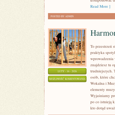
komponować dr
Read More ]
POSTED BY ADMIN
Harmon
To przestrzeń 
praktyka spoty
wprowadzenia 
znajdziesz tu 
trudniejszych. 
LUTY - 16 - 2026
osób, które ch
HARMONIA
MOŻLIWOŚĆ KOMENTOWANIA
Wokalna i Muzy
I
ZOSTAŁA WYŁĄCZONA
elementy muzyc
AKORDY
Wyjaśniamy pro
po co istnieją 
kto dotąd uważ