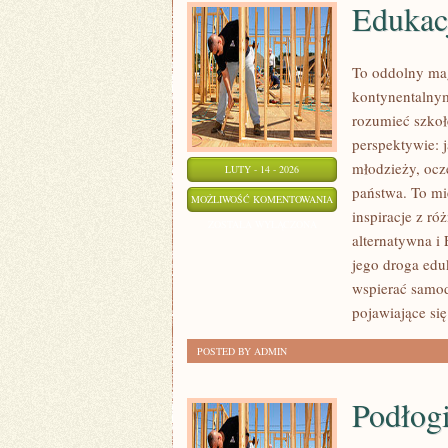
Edukacj
To oddolny ma
kontynentalnym
rozumieć szkołę
perspektywie: j
młodzieży, ocz
LUTY - 14 - 2026
państwa. To mie
EDUKACJA
MOŻLIWOŚĆ KOMENTOWANIA
inspiracje z r
NA
ZOSTAŁA WYŁĄCZONA
alternatywna i
ŚWIECIE
jego droga edu
wspierać samod
pojawiające się
POSTED BY ADMIN
Podłog