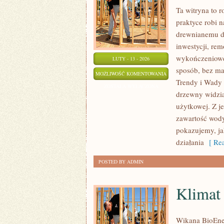
Ta witryna to 
praktyce robi 
drewnianemu do
inwestycji, re
wykończeniowe
LUTY - 13 - 2026
sposób, bez ma
PODŁOGI
MOŻLIWOŚĆ KOMENTOWANIA
Trendy i Wady 
DREWNIANE
ZOSTAŁA WYŁĄCZONA
drzewny widzia
użytkowej. Z j
zawartość wody,
pokazujemy, jak
działania
[ Rea
POSTED BY ADMIN
Klimat 
Wikana BioEner