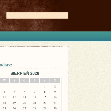
ndarz:
SIERPIEŃ 2026
W
Ś
C
P
S
N
1
2
4
5
6
7
8
9
11
12
13
14
15
16
18
19
20
21
22
23
25
26
27
28
29
30