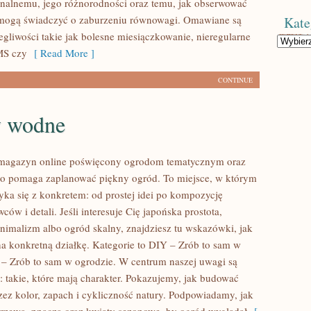
alnemu, jego różnorodności oraz temu, jak obserwować
 mogą świadczyć o zaburzeniu równowagi. Omawiane są
Kate
egliwości takie jak bolesne miesiączkowanie, nieregularne
Kategorie
MS czy
[ Read More ]
CONTINUE
 wodne
 magazyn online poświęcony ogrodom tematycznym oraz
o pomaga zaplanować piękny ogród. To miejsce, w którym
yka się z konkretem: od prostej idei po kompozycję
ców i detali. Jeśli interesuje Cię japońska prostota,
imalizm albo ogród skalny, znajdziesz tu wskazówki, jak
 na konkretną działkę. Kategorie to DIY – Zrób to sam w
 – Zrób to sam w ogrodzie. W centrum naszej uwagi są
: takie, które mają charakter. Pokazujemy, jak budować
zez kolor, zapach i cykliczność natury. Podpowiadamy, jak