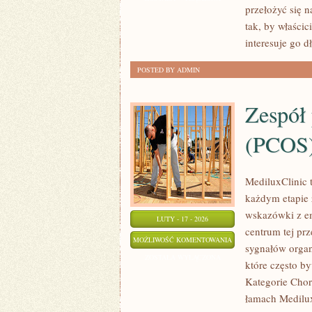
przełożyć się 
tak, by właścic
interesuje go dł
POSTED BY ADMIN
Zespół 
(PCOS
MediluxClinic 
każdym etapie 
wskazówki z e
LUTY - 17 - 2026
centrum tej pr
ZESPÓŁ
MOŻLIWOŚĆ KOMENTOWANIA
sygnałów organ
POLICYSTYCZNYCH
ZOSTAŁA WYŁĄCZONA
które często b
JAJNIKÓW
Kategorie Chor
(PCOS)
łamach Medilux