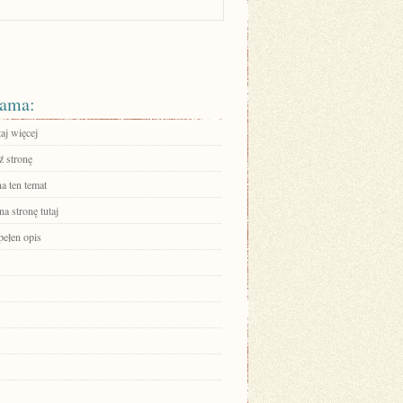
ama:
aj więcej
 stronę
a ten temat
na stronę tutaj
pełen opis