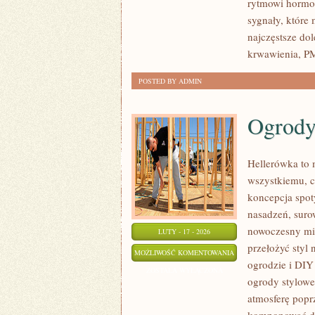
rytmowi hormon
sygnały, które
najczęstsze dol
krwawienia, P
POSTED BY ADMIN
Ogrody
Hellerówka to
wszystkiemu, c
koncepcja spot
nasadzeń, surow
nowoczesny min
LUTY - 17 - 2026
przełożyć styl
OGRODY
MOŻLIWOŚĆ KOMENTOWANIA
ogrodzie i DIY
WODNE
ZOSTAŁA WYŁĄCZONA
ogrody stylowe
atmosferę popr