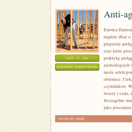
Anti-a
Estetica Ender
mądrze dbać o 
preparaty piel
oraz które proc
praktykę pielę
LUTY - 15 - 2026
zachodzących w
ANTI-
MOŻLIWOŚĆ KOMENTOWANIA
może selekcjon
AGING
ZOSTAŁA WYŁĄCZONA
obietnice. Cie
czytelników. W
twarzy i ciała
Szczególne mie
jako procedura
POSTED BY ADMIN