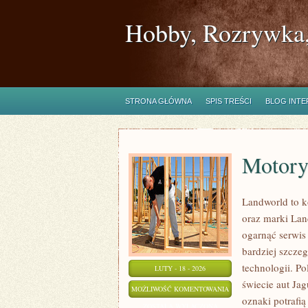
Hobby, Rozrywka,
STRONA GŁÓWNA
SPIS TREŚCI
BLOG INT
Motory
Landworld to 
oraz marki Land
ogarnąć serwis
bardziej szczeg
technologii. 
LUTY - 18 - 2026
świecie aut Ja
MOTORYZACJA
MOŻLIWOŚĆ KOMENTOWANIA
oznaki potrafi
ZOSTAŁA WYŁĄCZONA