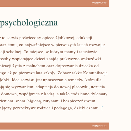
CONTINUE
psychologiczna
 to serwis poświęcony opiece żłobkowej, edukacji
oraz temu, co najważniejsze w pierwszych latach rozwoju:
cji szkolnej. To miejsce, w którym mamy i tatusiowie,
soby wspierające dzieci znajdą praktyczne wskazówki
nizacji życia z maluchem oraz dojrzewania dziecka od
go aż po pierwsze lata szkoły. Zobacz także Komunikacja
łobki. Ideą serwisu jest upraszczanie tematów, które dla
tają się wyzwaniem: adaptacja do nowej placówki, uczucia
y domowe, współpraca z kadrą, a także codzienne dylematy
ieniem, snem, higieną, rutynami i bezpieczeństwem.
 łączy perspektywę rodzica i pedagoga, dzięki czemu
[
CONTINUE