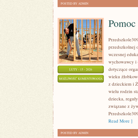
POSTED BY ADMIN
Pomoc 
Przedszkole309
przedszkolnej 
wczesnej eduka
wychowawcy i o
dotyczące orga
LUTY - 15 - 2026
wieku żłobkowe
POMOC
MOŻLIWOŚĆ KOMENTOWANIA
z dzieckiem i Ż
PSYCHOLOGICZNA
ZOSTAŁA WYŁĄCZONA
wielu rodzin s
dziecka, reguł
związane z żyw
Przedszkole309
Read More ]
POSTED BY ADMIN