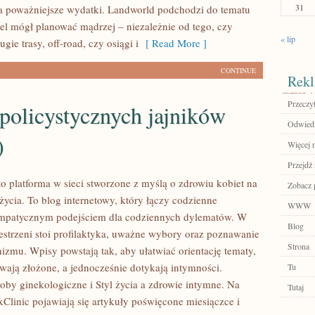
31
na poważniejsze wydatki. Landworld podchodzi do tematu
iel mógł planować mądrzej – niezależnie od tego, czy
« lip
ugie trasy, off-road, czy osiągi i
[ Read More ]
CONTINUE
Rekl
Przeczyt
policystycznych jajników
Odwiedź
)
Więcej n
Przejdź 
to platforma w sieci stworzone z myślą o zdrowiu kobiet na
Zobacz 
życia. To blog internetowy, który łączy codzienne
WWW
mpatycznym podejściem dla codziennych dylematów. W
Blog
zestrzeni stoi profilaktyka, uważne wybory oraz poznawanie
Strona
izmu. Wpisy powstają tak, aby ułatwiać orientację tematy,
ywają złożone, a jednocześnie dotykają intymności.
Tu
oby ginekologiczne i Styl życia a zdrowie intymne. Na
Tutaj
Clinic pojawiają się artykuły poświęcone miesiączce i