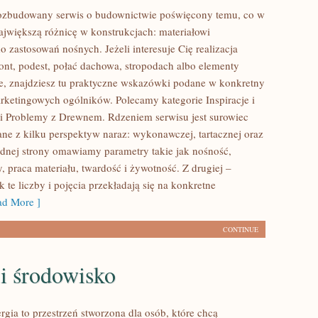
rozbudowany serwis o budownictwie poświęcony temu, co w
największą różnicę w konstrukcjach: materiałowi
 zastosowań nośnych. Jeżeli interesuje Cię realizacja
mont, podest, połać dachowa, stropodach albo elementy
, znajdziesz tu praktyczne wskazówki podane w konkretny
rketingowych ogólników. Polecamy kategorie Inspiracje i
i Problemy z Drewnem. Rdzeniem serwisu jest surowiec
ne z kilku perspektyw naraz: wykonawczej, tartacznej oraz
ednej strony omawiamy parametry takie jak nośność,
 praca materiału, twardość i żywotność. Z drugiej –
 te liczby i pojęcia przekładają się na konkretne
d More ]
CONTINUE
i środowisko
gia to przestrzeń stworzona dla osób, które chcą