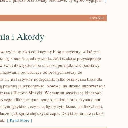
zewa, pnącza oraz kwiaty sezonowe, by ogród wyglądał
[
CONTINUE
ia i Akordy
stworzyliśmy jako edukacyjny blog muzyczny, w którym
ka się z radością odkrywania. Jeśli szukasz przystępnego
w świat dźwięków albo chcesz uporządkować podstawy,
opracowania prowadzące od prostych rzeczy do
To nie jest sztywny podręcznik, tylko praktyczna baza dla
cą pewniej ją wykonywać. Nowości na stronie Improwizacja
czna i Historia Muzyki. W centrum serwisu są kluczowe
znego alfabetu: rytm, tempo, melodia oraz czytanie nut.
stym językiem, czym są figury rytmiczne, jak liczyć takt,
klucze i jak sprawniej czytać zapis. Dzięki temu nawet ktoś,
ał,
[ Read More ]