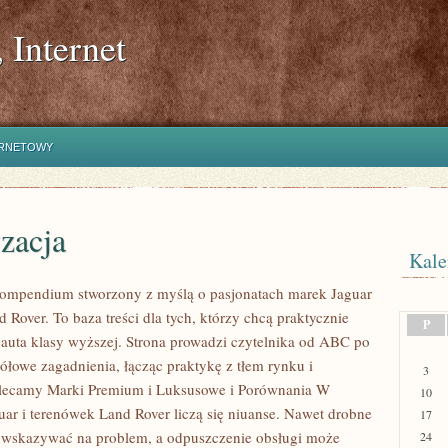
 Internet
ERNETOWY
zacja
Kale
kompendium stworzony z myślą o pasjonatach marek Jaguar
 Rover. To baza treści dla tych, którzy chcą praktycznie
P
 auta klasy wyższej. Strona prowadzi czytelnika od ABC po
ółowe zagadnienia, łącząc praktykę z tłem rynku i
3
Polecamy Marki Premium i Luksusowe i Porównania W
10
guar i terenówek Land Rover liczą się niuanse. Nawet drobne
17
ą wskazywać na problem, a odpuszczenie obsługi może
24