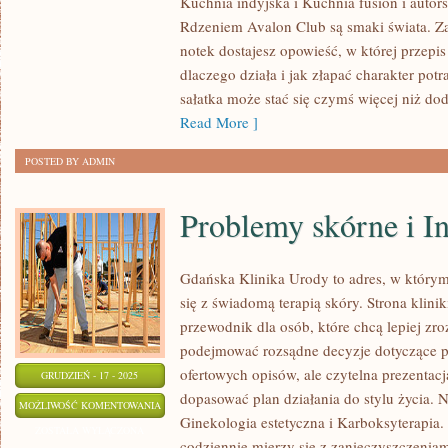
Kuchnia indyjska i Kuchnia fusion i autor
RÓŻNYCH
Rdzeniem Avalon Club są smaki świata. Z
STRON
notek dostajesz opowieść, w której przepi
ŚWIATA
dlaczego działa i jak złapać charakter pot
I
sałatka może stać się czymś więcej niż do
KUCHNIA
Read More ]
WEGETARIAŃSKA
POSTED BY ADMIN
I
WEGAŃSKA
Problemy skórne i In
Gdańska Klinika Urody to adres, w który
się z świadomą terapią skóry. Strona klini
przewodnik dla osób, które chcą lepiej zro
podejmować rozsądne decyzje dotyczące pro
ofertowych opisów, ale czytelna prezentacja
GRUDZIEŃ - 17 - 2025
dopasować plan działania do stylu życia. N
PROBLEMY
MOŻLIWOŚĆ KOMENTOWANIA
Ginekologia estetyczna i Karboksyterapia
SKÓRNE
ZOSTAŁA WYŁĄCZONA
codziennie mierzy się z zanieczyszczeniam