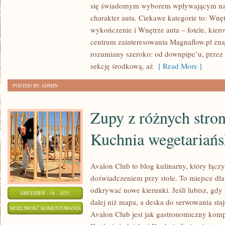
ZOSTAŁA WYŁĄCZONA
się świadomym wyborem wpływającym na 
DO
charakter auta. Ciekawe kategorie to: Wnętr
TUNINGU
wykończenie i Wnętrze auta – fotele, kie
–
centrum zainteresowania Magnaflow.pl zn
PORADNIK
rozumiany szeroko: od downpipe’u, przez kat
PRZED
sekcję środkową, aż
[ Read More ]
ZAKUPEM
POSTED BY ADMIN
Zupy z różnych stron
Kuchnia wegetariańs
Avalon Club to blog kulinarny, który łącz
doświadczeniem przy stole. To miejsce dla
odkrywać nowe kierunki. Jeśli lubisz, gd
GRUDZIEŃ - 18 - 2025
dalej niż mapa, a deska do serwowania sta
ZUPY
MOŻLIWOŚĆ KOMENTOWANIA
Avalon Club jest jak gastronomiczny komp
Z
ZOSTAŁA WYŁĄCZONA