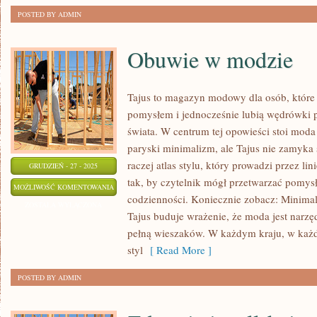
POSTED BY ADMIN
Obuwie w modzie
Tajus to magazyn modowy dla osób, które
pomysłem i jednocześnie lubią wędrówki p
świata. W centrum tej opowieści stoi moda
paryski minimalizm, ale Tajus nie zamyka s
raczej atlas stylu, który prowadzi przez lini
GRUDZIEŃ - 27 - 2025
tak, by czytelnik mógł przetwarzać pomys
OBUWIE
MOŻLIWOŚĆ KOMENTOWANIA
codzienności. Koniecznie zobacz: Minim
W
ZOSTAŁA WYŁĄCZONA
Tajus buduje wrażenie, że moda jest narzę
MODZIE
pełną wieszaków. W każdym kraju, w każd
styl
[ Read More ]
POSTED BY ADMIN