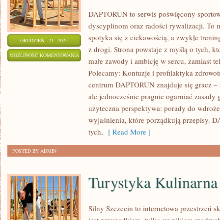
DAPTORUN to serwis poświęcony sportow
dyscyplinom oraz radości rywalizacji. To m
spotyka się z ciekawością, a zwykłe trening
GRUDZIEŃ - 21 - 2025
z drogi. Strona powstaje z myślą o tych, k
ULTIMATE
MOŻLIWOŚĆ KOMENTOWANIA
małe zawody i ambicję w sercu, zamiast te
FRISBEE
ZOSTAŁA WYŁĄCZONA
Polecamy: Kontuzje i profilaktyka zdrowotn
I
centrum DAPTORUN znajduje się gracz – am
DISC
ale jednocześnie pragnie ogarniać zasady 
GOLF
użyteczna perspektywa: porady do wdrożen
I
wyjaśnienia, które porządkują przepisy. 
CURLING
tych,
[ Read More ]
I
POSTED BY ADMIN
NISZOWE
SPORTY
Turystyka Kulinarna
LODOWE
Silny Szczecin to internetowa przestrzeń sk