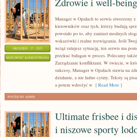
Zdrowie i well-bein
Manager w Opałach to serwis stworzony z 
kierowników oraz tych, którzy budują sprz
powstało po to, aby zamiast modnych slo
wskazówki i realne rozwiązania. Jeśli Twoj
wciąż ratujesz sytuację, ten serwis ma pom
GRUDZIEŃ - 27 - 2025
przekuć bałagan w proces. Polecamy także
ZDROWIE
MOŻLIWOŚĆ KOMENTOWANIA
Zarządzanie konfliktami. W świecie, w kt
I
ZOSTAŁA WYŁĄCZONA
sukcesy, Manager w Opałach stawia na zdr
WELL-
działanie, a nie ładne cytaty. Teksty są pi
BEING
a potem wdrożyć w
[ Read More ]
W
PRACY
POSTED BY ADMIN
Ultimate frisbee i di
i niszowe sporty lod