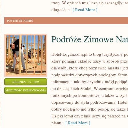
trasę. W opisach tras liczą się szczegóły: a
REHABILITACJA
długość, a
[ Read More ]
POSTED BY ADMIN
Podróże Zimowe Nart
Hotel-Logan.com.pl to blog turystyczny 
który pomaga układać trasy w sposób przem
dla osób, które chcą poznawać miasta i je
podpowiedzi dotyczących noclegów. Strona
informacji – tak, by czytelnik mógł podją
GRUDZIEŃ - 27 - 2025
po dziesiątkach źródeł. W centrum serwisu 
PODRÓŻE
MOŻLIWOŚĆ KOMENTOWANIA
rodzinnych po komfortowe, a także wszys
ZIMOWE
ZOSTAŁA WYŁĄCZONA
dopasowany do stylu podróżowania. Hotel
NARTY
dobry nocleg to nie tylko pokój, ale także
I
Dzięki temu czytelnik uczy się patrzeć na
KULIGI
planu:
[ Read More ]