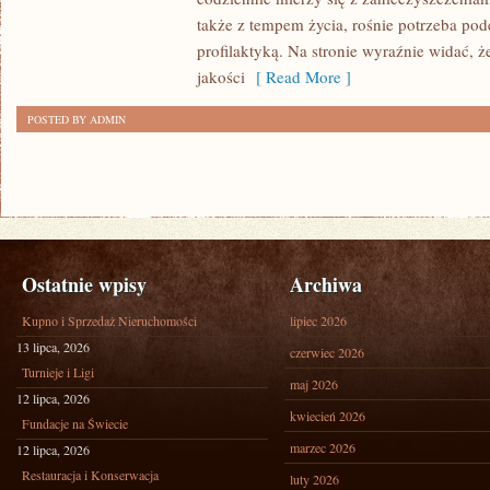
I
także z tempem życia, rośnie potrzeba pode
INNE
profilaktyką. Na stronie wyraźnie widać, 
PUBLIKACJE
jakości
[ Read More ]
POSTED BY ADMIN
Ostatnie wpisy
Archiwa
Kupno i Sprzedaż Nieruchomości
lipiec 2026
13 lipca, 2026
czerwiec 2026
Turnieje i Ligi
maj 2026
12 lipca, 2026
kwiecień 2026
Fundacje na Świecie
marzec 2026
12 lipca, 2026
Restauracja i Konserwacja
luty 2026