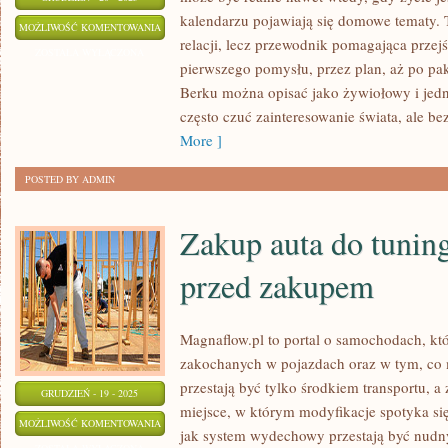
kalendarzu pojawiają się domowe tematy. T
GRECJA
MOŻLIWOŚĆ KOMENTOWANIA
relacji, lecz przewodnik pomagająca przej
I
ZOSTAŁA WYŁĄCZONA
pierwszego pomysłu, przez plan, aż po pa
PARYŻ
Berku można opisać jako żywiołowy i jedn
często czuć zainteresowanie świata, ale be
More ]
POSTED BY ADMIN
Zakup auta do tunin
przed zakupem
Magnaflow.pl to portal o samochodach, kt
zakochanych w pojazdach oraz w tym, co 
przestają być tylko środkiem transportu, a
GRUDZIEŃ - 19 - 2025
miejsce, w którym modyfikacje spotyka się
ZAKUP
MOŻLIWOŚĆ KOMENTOWANIA
jak system wydechowy przestają być nudn
AUTA