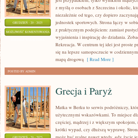
jest przypadkiem, tylko wynikiem mądryc
z myślą o osobach z Szczecina i okolic, kt
niezależnie od tego, czy dopiero zaczynają
jednostek sportowych. Strona łączy w sobi
GRUDZIEŃ - 20 - 2025
z praktycznym podejściem: zamiast pustyc
TURYSTYKA
MOŻLIWOŚĆ KOMENTOWANIA
wyjaśnienia i inspirację do działania. Zoba
KULINARNA
ZOSTAŁA WYŁĄCZONA
Rekreacja. W centrum tej idei jest proste pr
I
się na lepsze samopoczucie w codziennym 
ŚWINOUJŚCIE
mapą drogową
[ Read More ]
POSTED BY ADMIN
Grecja i Paryż
Matka w Berku to serwis podróżniczy, któ
użytecznymi wskazówkami. To miejsce dla
częściej, mądrzej i z większym spokojem, 
krótki wypad, czy dłuższą wyprawę. Stron
może być realne nawet wtedy, gdy życie j
GRUDZIEŃ - 20 - 2025