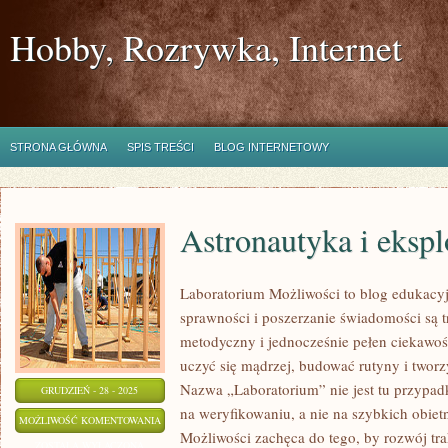
Hobby, Rozrywka, Internet
STRONA GŁÓWNA
SPIS TREŚCI
BLOG INTERNETOWY
Astronautyka i eksp
Laboratorium Możliwości to blog edukacy
sprawności i poszerzanie świadomości są t
metodyczny i jednocześnie pełen ciekawoś
uczyć się mądrzej, budować rutyny i tworz
Nazwa „Laboratorium” nie jest tu przypad
GRUDZIEŃ - 28 - 2025
na weryfikowaniu, a nie na szybkich obiet
ASTRONAUTYKA
MOŻLIWOŚĆ KOMENTOWANIA
Możliwości zachęca do tego, by rozwój tr
I
ZOSTAŁA WYŁĄCZONA