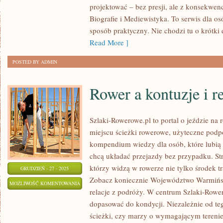
projektować – bez presji, ale z konsekwenc
EKSPLORACJA
Biografie i Mediewistyka. To serwis dla os
KOSMOSU
sposób praktyczny. Nie chodzi tu o krótki 
Read More ]
POSTED BY ADMIN
Rower a kontuzje i re
Szlaki-Rowerowe.pl to portal o jeździe na
miejscu ścieżki rowerowe, użyteczne podpo
kompendium wiedzy dla osób, które lubią k
chcą układać przejazdy bez przypadku. Str
którzy widzą w rowerze nie tylko środek tra
GRUDZIEŃ - 27 - 2025
Zobacz koniecznie Województwo Warmińs
ROWER
MOŻLIWOŚĆ KOMENTOWANIA
relacje z podróży. W centrum Szlaki-Rower
A
ZOSTAŁA WYŁĄCZONA
dopasować do kondycji. Niezależnie od teg
KONTUZJE
ścieżki, czy marzy o wymagającym tereni
I