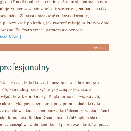
głość i Randki online – poradnik. Strona skupia się na tym,
uje zainteresowanie w relacji: szczerość, zaufanie, a także
mocjonalna. Zamiast obiecywać cudowne formuły,
a.pl uczy krok po kroku, jak tworzyć relację, w którym obie
ię ważne. Bo “zatrzymać” partnera nie oznacza
ead More ]
CONTINUE
profesjonalny
ź – Aerial, Pole Dance, Fitness to strona internetowa
osób, które chcą połączyć artystyczną aktywność z
zwijać się w kierunku siły. To platforma dla wszystkich,
e akrobatyka powietrzna oraz pole potrafią dać nie tylko
 też realnie wspierają samopoczucie. Polecamy Nauka tańca i
jako forma terapii. Idea Dream Team Łódź opiera się na
może zacząć w swoim tempie: od pierwszych kroków, przez