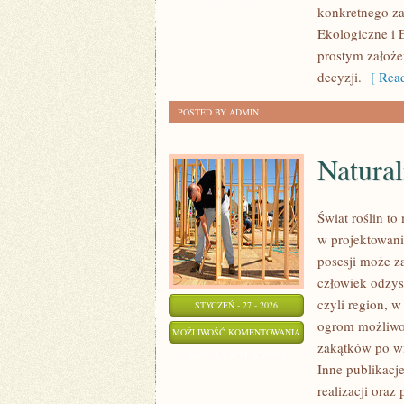
konkretnego za
Ekologiczne i 
prostym założe
decyzji.
[ Read
POSTED BY ADMIN
Natural
Świat roślin to
w projektowani
posesji może z
człowiek odzys
czyli region, w
STYCZEŃ - 27 - 2026
ogrom możliwoś
NATURALNE
MOŻLIWOŚĆ KOMENTOWANIA
zakątków po wi
METODY
ZOSTAŁA WYŁĄCZONA
Inne publikacje
OCHRONY
realizacji oraz
ROŚLIN