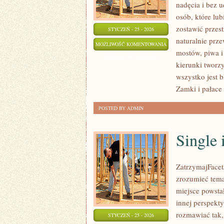
nadęcia i bez 
osób, które lu
zostawić przes
STYCZEŃ - 25 - 2026
naturalnie prze
MIASTA
MOŻLIWOŚĆ KOMENTOWANIA
mostów, piwa i
I
ZOSTAŁA WYŁĄCZONA
kierunki tworzy
REGIONY
wszystko jest 
Zamki i pałace
POSTED BY ADMIN
Single 
ZatrzymajFaceta
zrozumieć tema
miejsce powsta
innej perspekt
rozmawiać tak,
STYCZEŃ - 25 - 2026