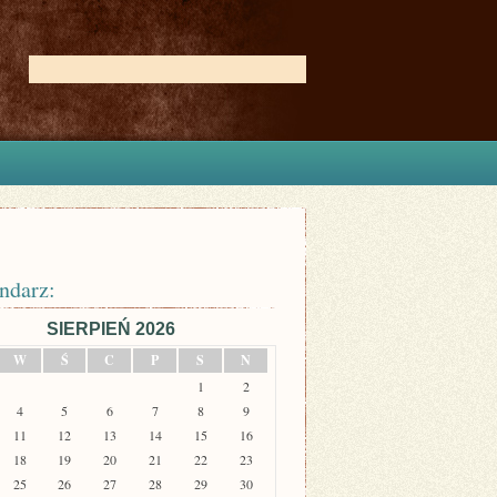
ndarz:
SIERPIEŃ 2026
W
Ś
C
P
S
N
1
2
4
5
6
7
8
9
11
12
13
14
15
16
18
19
20
21
22
23
25
26
27
28
29
30