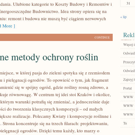
31
dania. Ulubione kategorie to Koszty Budowy i Remontów i
Energooszczędne Budownictwo. Idea strony opiera się na
« lip
niu: remont i budowa nie muszą być ciągiem nerwowych
 More ]
Rekl
CONTINUE
Więcej i
ne metody ochrony roślin
Odwiedź
Przeczyt
Odwiedź 
 miejsce, w której pasja do zieleni spotyka się z rzemiosłem
u i pielęgnacji ogrodów. To opowieść o tym, jak fragment
Zajrzyj t
amienić się w spójny ogród, gdzie rośliny rosną zdrowo, a
Portal
kuje równowagę. W centrum tej idei stoi Kraków i okolice,
WWW
 którym warunki potrafią się zmieniać, a jednocześnie daje
WWW
ci do tworzenia klasycznych kompozycji – od małych
WWW
ększe realizacje. Polecamy Kwiaty i kompozycje roślinne i
. Strona koncentruje się na trzech filarach: projektowaniu,
Tu
 pielęgnacji ogrodów. Dzięki temu każdy, kto marzy o