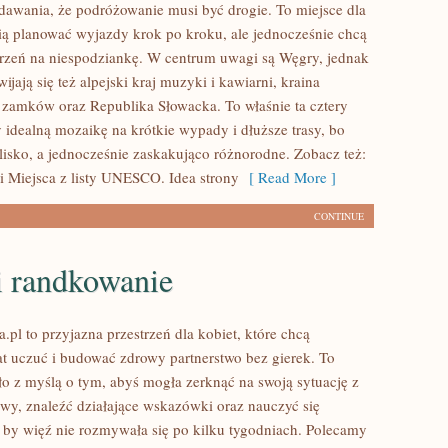
udawania, że podróżowanie musi być drogie. To miejsce dla
bią planować wyjazdy krok po kroku, ale jednocześnie chcą
trzeń na niespodziankę. W centrum uwagi są Węgry, jednak
wijają się też alpejski kraj muzyki i kawiarni, kraina
 zamków oraz Republika Słowacka. To właśnie ta cztery
 idealną mozaikę na krótkie wypady i dłuższe trasy, bo
blisko, a jednocześnie zaskakująco różnorodne. Zobacz też:
 i Miejsca z listy UNESCO. Idea strony
[ Read More ]
CONTINUE
i randkowanie
.pl to przyjazna przestrzeń dla kobiet, które chcą
t uczuć i budować zdrowy partnerstwo bez gierek. To
ło z myślą o tym, abyś mogła zerknąć na swoją sytuację z
ywy, znaleźć działające wskazówki oraz nauczyć się
 by więź nie rozmywała się po kilku tygodniach. Polecamy