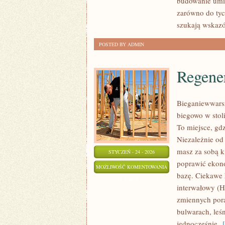
budowanie umiej
zarówno do tyc
szukają wskaz
POSTED BY ADMIN
Regener
Bieganiewwarsz
biegowo w stol
To miejsce, gdz
Niezależnie od 
masz za sobą k
STYCZEŃ - 24 - 2026
poprawić ekono
REGENERACJA
MOŻLIWOŚĆ KOMENTOWANIA
bazę. Ciekawe 
I
ZOSTAŁA WYŁĄCZONA
interwałowy (HI
SEN
zmiennych pora
bulwarach, leśn
jednocześnie
[ 