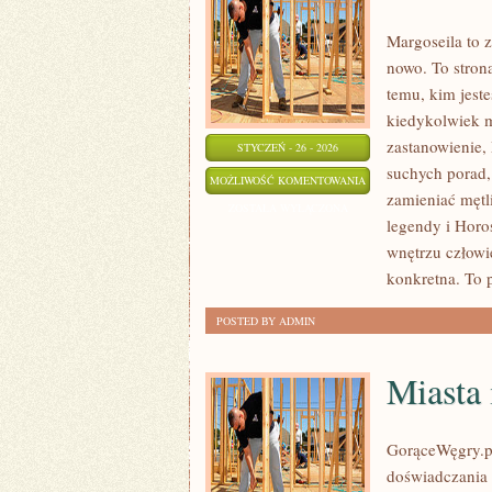
Margoseila to 
nowo. To stron
temu, kim jeste
kiedykolwiek m
zastanowienie, 
STYCZEŃ - 26 - 2026
suchych porad,
NUMEROLOGIA
MOŻLIWOŚĆ KOMENTOWANIA
zamieniać mętli
ZOSTAŁA WYŁĄCZONA
legendy i Horo
wnętrzu człowi
konkretna. To p
POSTED BY ADMIN
Miasta 
GorąceWęgry.pl 
doświadczania