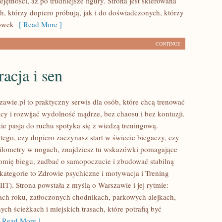
ętności, aż po trudniejsze figury. Strona jest skierowana
h, którzy dopiero próbują, jak i do doświadczonych, którzy
ówek
[ Read More ]
CONTINUE
acja i sen
awie.pl to praktyczny serwis dla osób, które chcą trenować
icy i rozwijać wydolność mądrze, bez chaosu i bez kontuzji.
ie pasja do ruchu spotyka się z wiedzą treningową.
tego, czy dopiero zaczynasz start w świecie biegaczy, czy
ilometry w nogach, znajdziesz tu wskazówki pomagające
mię biegu, zadbać o samopoczucie i zbudować stabilną
kategorie to Zdrowie psychiczne i motywacja i Trening
IT). Strona powstała z myślą o Warszawie i jej rytmie:
ch roku, zatłoczonych chodnikach, parkowych alejkach,
ych ścieżkach i miejskich trasach, które potrafią być
Read More ]