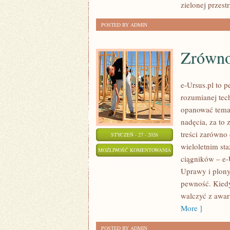
zielonej przest
POSTED BY ADMIN
Zrówno
e-Ursus.pl to 
rozumianej tech
opanować temat
nadęcia, za to
treści zarówno
STYCZEŃ - 27 - 2026
wieloletnim sta
ZRÓWNOWAŻONE
MOŻLIWOŚĆ KOMENTOWANIA
ciągników – e-
ROLNICTWO
ZOSTAŁA WYŁĄCZONA
Uprawy i plony 
pewność. Kiedy
walczyć z awari
More ]
POSTED BY ADMIN