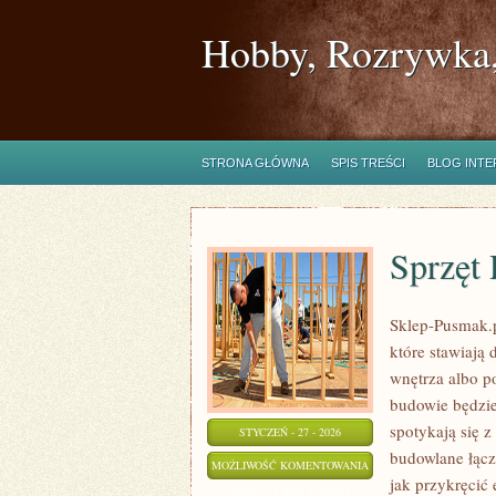
Hobby, Rozrywka,
STRONA GŁÓWNA
SPIS TREŚCI
BLOG INT
Sprzęt
Sklep-Pusmak.p
które stawiają
wnętrza albo p
budowie będzie
spotykają się 
STYCZEŃ - 27 - 2026
budowlane łącz
SPRZĘT
MOŻLIWOŚĆ KOMENTOWANIA
jak przykręcić
REMONTOWY
ZOSTAŁA WYŁĄCZONA