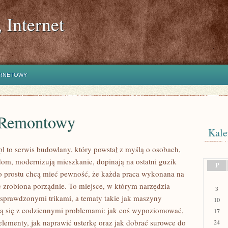
 Internet
ERNETOWY
 Remontowy
Kale
l to serwis budowlany, który powstał z myślą o osobach,
 dom, modernizują mieszkanie, dopinają na ostatni guzik
P
o prostu chcą mieć pewność, że każda praca wykonana na
 zrobiona porządnie. To miejsce, w którym narzędzia
3
z sprawdzonymi trikami, a tematy takie jak maszyny
10
ą się z codziennymi problemami: jak coś wypoziomować,
17
 elementy, jak naprawić usterkę oraz jak dobrać surowce do
24