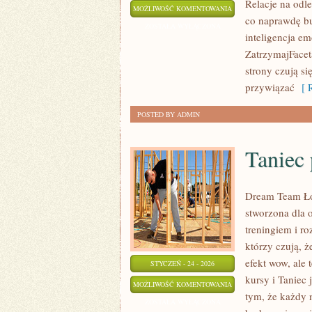
Relacje na odle
SINGLE
MOŻLIWOŚĆ KOMENTOWANIA
co naprawdę bud
I
ZOSTAŁA WYŁĄCZONA
inteligencja e
RANDKOWANIE
ZatrzymajFacet
strony czują s
przywiązać
[ R
POSTED BY ADMIN
Taniec 
Dream Team Łód
stworzona dla 
treningiem i ro
którzy czują, ż
efekt wow, ale
STYCZEŃ - 24 - 2026
kursy i Taniec 
TANIEC
MOŻLIWOŚĆ KOMENTOWANIA
tym, że każdy 
PROFESJONALNY
ZOSTAŁA WYŁĄCZONA