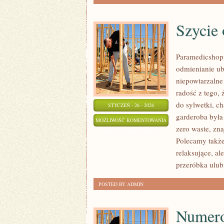
Szycie 
Paramedicshop.
odmienianie ub
niepowtarzalne s
radość z tego,
do sylwetki, ch
STYCZEŃ - 26 - 2026
garderoba była
SZYCIE
MOŻLIWOŚĆ KOMENTOWANIA
zero waste, zn
ODZIEŻY
ZOSTAŁA WYŁĄCZONA
Polecamy także 
DZIECIĘCEJ
relaksujące, a
przeróbka ulub
POSTED BY ADMIN
Numero