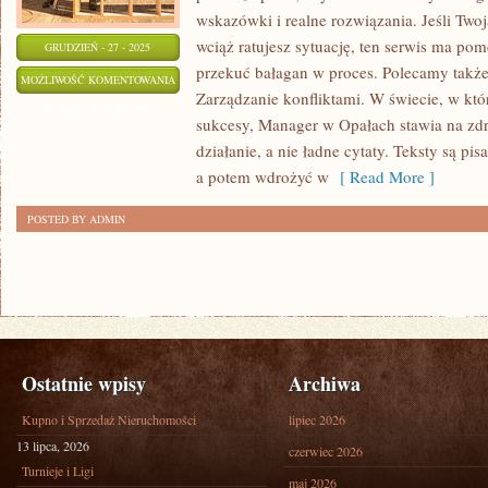
wskazówki i realne rozwiązania. Jeśli Twoj
wciąż ratujesz sytuację, ten serwis ma pom
GRUDZIEŃ - 27 - 2025
przekuć bałagan w proces. Polecamy także
ZDROWIE
MOŻLIWOŚĆ KOMENTOWANIA
Zarządzanie konfliktami. W świecie, w kt
I
ZOSTAŁA WYŁĄCZONA
sukcesy, Manager w Opałach stawia na zdr
WELL-
działanie, a nie ładne cytaty. Teksty są pi
BEING
a potem wdrożyć w
[ Read More ]
W
PRACY
POSTED BY ADMIN
Ostatnie wpisy
Archiwa
Kupno i Sprzedaż Nieruchomości
lipiec 2026
13 lipca, 2026
czerwiec 2026
Turnieje i Ligi
maj 2026