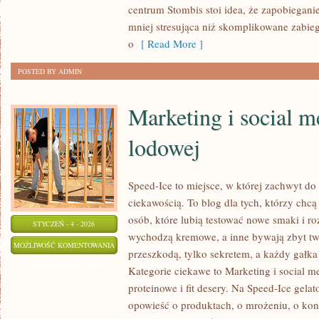
centrum Stombis stoi idea, że zapobieganie 
mniej stresująca niż skomplikowane zabiegi
o
[ Read More ]
POSTED BY ADMIN
Marketing i social 
lodowej
Speed-Ice to miejsce, w której zachwyt do
ciekawością. To blog dla tych, którzy chcą
osób, które lubią testować nowe smaki i r
STYCZEŃ - 4 - 2026
wychodzą kremowe, a inne bywają zbyt twa
MARKETING
MOŻLIWOŚĆ KOMENTOWANIA
przeszkodą, tylko sekretem, a każdy gałka
I
ZOSTAŁA WYŁĄCZONA
Kategorie ciekawe to Marketing i social m
SOCIAL
proteinowe i fit desery. Na Speed-Ice gelat
MEDIA
opowieść o produktach, o mrożeniu, o kons
W