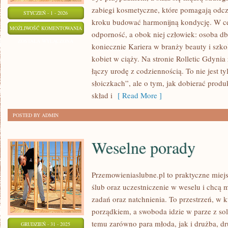
zabiegi kosmetyczne, które pomagają odcz
STYCZEŃ - 1 - 2026
kroku budować harmonijną kondycję. W cen
PRAWO
MOŻLIWOŚĆ KOMENTOWANIA
odporność, a obok niej człowiek: osoba db
I
ZOSTAŁA WYŁĄCZONA
koniecznie Kariera w branży beauty i szkol
BEZPIECZEŃSTWO
kobiet w ciąży. Na stronie Rolletic Gdynia 
KOSMETYKÓW
łączy urodę z codziennością. To nie jest t
słoiczkach”, ale o tym, jak dobierać produ
skład i
[ Read More ]
POSTED BY ADMIN
Weselne porady
Przemowieniaslubne.pl to praktyczne miejs
ślub oraz uczestniczenie w weselu i chcą m
zadań oraz natchnienia. To przestrzeń, w k
porządkiem, a swoboda idzie w parze z s
temu zarówno para młoda, jak i drużba, dr
GRUDZIEŃ - 31 - 2025