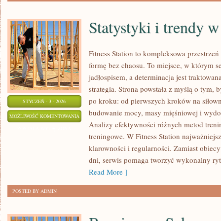
Statystyki i trendy w 
Fitness Station to kompleksowa przestrzeń
formę bez chaosu. To miejsce, w którym se
jadłospisem, a determinacja jest traktowa
strategia. Strona powstała z myślą o tym,
po kroku: od pierwszych kroków na siłow
STYCZEŃ - 3 - 2026
budowanie mocy, masy mięśniowej i wydol
STATYSTYKI
MOŻLIWOŚĆ KOMENTOWANIA
Analizy efektywności różnych metod treni
I
ZOSTAŁA WYŁĄCZONA
treningowe. W Fitness Station najważniejsz
TRENDY
klarowności i regularności. Zamiast obiec
W
dni, serwis pomaga tworzyć wykonalny ry
FITNESS
Read More ]
POSTED BY ADMIN