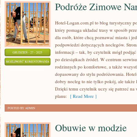
Podróże Zimowe Nart
Hotel-Logan.com.pl to blog turystyczny 
który pomaga układać trasy w sposób przem
dla osób, które chcą poznawać miasta i je
podpowiedzi dotyczących noclegów. Strona
informacji – tak, by czytelnik mógł podją
GRUDZIEŃ - 27 - 2025
po dziesiątkach źródeł. W centrum serwisu 
PODRÓŻE
MOŻLIWOŚĆ KOMENTOWANIA
rodzinnych po komfortowe, a także wszys
ZIMOWE
ZOSTAŁA WYŁĄCZONA
dopasowany do stylu podróżowania. Hotel
NARTY
dobry nocleg to nie tylko pokój, ale także
I
Dzięki temu czytelnik uczy się patrzeć na
KULIGI
planu:
[ Read More ]
POSTED BY ADMIN
Obuwie w modzie