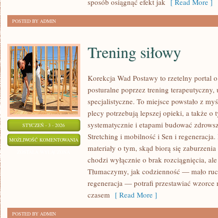
sposób osiągnąć efekt jak
[ Read More ]
BRANŻY
POSTED BY ADMIN
LODOWEJ
Trening siłowy
Korekcja Wad Postawy to rzetelny portal 
posturalne poprzez trening terapeutyczny,
specjalistyczne. To miejsce powstało z myś
plecy potrzebują lepszej opieki, a także o 
systematycznie i etapami budować zdrowsz
STYCZEŃ - 3 - 2026
Stretching i mobilność i Sen i regeneracja
TRENING
MOŻLIWOŚĆ KOMENTOWANIA
materiały o tym, skąd biorą się zaburzenia 
SIŁOWY
ZOSTAŁA WYŁĄCZONA
chodzi wyłącznie o brak rozciągnięcia, al
Tłumaczymy, jak codzienność — mało ruchu
regeneracja — potrafi przestawiać wzorce
czasem
[ Read More ]
POSTED BY ADMIN