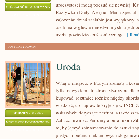
uroczystości mogą poczuć się pewniej. Kat
WESELNE
MOŻLIWOŚĆ KOMENTOWANIA
Rozrywka i Diety, Alergie i Menu Specjaln
PORADY
ZOSTAŁA WYŁĄCZONA
założenia: dzień zaślubin jest wyjątkowy, a
osób ma w głowie mnóstwo myśli, a jednoc
trzeba powiedzieć coś serdecznego
[ Read
POSTED BY ADMIN
Uroda
Witaj w miejscu, w którym aromaty i kosme
tylko nawykiem. To strona stworzona dla 
kupować, rozumieć różnice między akord
wiedzieć, co naprawdę kryje się w INCI. Zn
wskazówki dotyczące perfum, a także szer
GRUDZIEŃ - 30 - 2025
Zobacz również: Perfumy a pora roku i Zdr
URODA
MOŻLIWOŚĆ KOMENTOWANIA
to, by łączyć zainteresowanie do sztuki z
ZOSTAŁA WYŁĄCZONA
pustych obietnic i reklamowych sloganów d