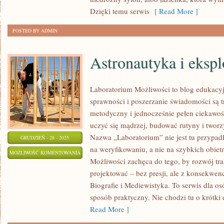
Dzięki temu serwis
[ Read More ]
POSTED BY ADMIN
Astronautyka i eksp
Laboratorium Możliwości to blog edukacy
sprawności i poszerzanie świadomości są t
metodyczny i jednocześnie pełen ciekawoś
uczyć się mądrzej, budować rutyny i tworz
Nazwa „Laboratorium” nie jest tu przypad
GRUDZIEŃ - 28 - 2025
na weryfikowaniu, a nie na szybkich obiet
ASTRONAUTYKA
MOŻLIWOŚĆ KOMENTOWANIA
Możliwości zachęca do tego, by rozwój tr
I
ZOSTAŁA WYŁĄCZONA
projektować – bez presji, ale z konsekwenc
EKSPLORACJA
Biografie i Mediewistyka. To serwis dla os
KOSMOSU
sposób praktyczny. Nie chodzi tu o krótki 
Read More ]