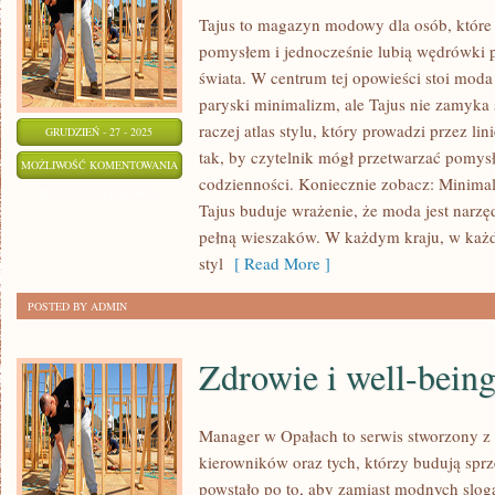
Tajus to magazyn modowy dla osób, które
pomysłem i jednocześnie lubią wędrówki p
świata. W centrum tej opowieści stoi moda
paryski minimalizm, ale Tajus nie zamyka s
raczej atlas stylu, który prowadzi przez lini
GRUDZIEŃ - 27 - 2025
tak, by czytelnik mógł przetwarzać pomys
OBUWIE
MOŻLIWOŚĆ KOMENTOWANIA
codzienności. Koniecznie zobacz: Minim
W
ZOSTAŁA WYŁĄCZONA
Tajus buduje wrażenie, że moda jest narzę
MODZIE
pełną wieszaków. W każdym kraju, w każd
styl
[ Read More ]
POSTED BY ADMIN
Zdrowie i well-bein
Manager w Opałach to serwis stworzony z 
kierowników oraz tych, którzy budują sprz
powstało po to, aby zamiast modnych slo