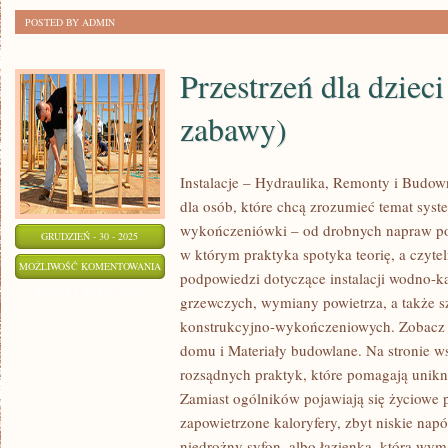
POSTED BY ADMIN
Przestrzeń dla dzieci
zabawy)
Instalacje – Hydraulika, Remonty i Budow
dla osób, które chcą zrozumieć temat syst
wykończeniówki – od drobnych napraw po 
GRUDZIEŃ - 30 - 2025
w którym praktyka spotyka teorię, a czytel
PRZESTRZEŃ
MOŻLIWOŚĆ KOMENTOWANIA
podpowiedzi dotyczące instalacji wodno-k
DLA
ZOSTAŁA WYŁĄCZONA
grzewczych, wymiany powietrza, a także s
DZIECI
konstrukcyjno-wykończeniowych. Zobacz 
(POKOJE
domu i Materiały budowlane. Na stronie ws
I
rozsądnych praktyk, które pomagają unik
STREFY
Zamiast ogólników pojawiają się życiowe p
ZABAWY)
zapowietrzone kaloryfery, zbyt niskie napó
niedrożny syfon, albo łazienka, która wy