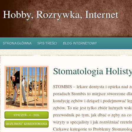
Hobby, Rozrywka, Internet
STRONA GŁÓWNA
SPIS TREŚCI
BLOG INTERNETOWY
Stomatologia Holist
STOMBIS – lekarz dentysta i opieka nad z
poradach Stombis to miejsce stworzone dl
kondycję zębów i dziąseł i podejmować lep
zębów. To nie jest tylko zbiór luźnych ws
przewodnik po tym, jak dbać o zęby na co 
STYCZEŃ - 4 - 2026
wizyty u specjalisty i jak rozróżniać rzete
STOMATOLOGIA
MOŻLIWOŚĆ KOMENTOWANIA
Ciekawe kategorie to Problemy Stomatologi
HOLISTYCZNA
ZOSTAŁA WYŁĄCZONA