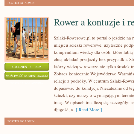
POSTED BY ADMIN
Rower a kontuzje i re
Szlaki-Rowerowe.pl to portal o jeździe na
miejscu ścieżki rowerowe, użyteczne podpo
kompendium wiedzy dla osób, które lubią k
chcą układać przejazdy bez przypadku. Str
którzy widzą w rowerze nie tylko środek tra
GRUDZIEŃ - 27 - 2025
Zobacz koniecznie Województwo Warmińs
ROWER
MOŻLIWOŚĆ KOMENTOWANIA
relacje z podróży. W centrum Szlaki-Rower
A
ZOSTAŁA WYŁĄCZONA
dopasować do kondycji. Niezależnie od teg
KONTUZJE
ścieżki, czy marzy o wymagającym tereni
I
trasę. W opisach tras liczą się szczegóły: a
REHABILITACJA
długość, a
[ Read More ]
POSTED BY ADMIN