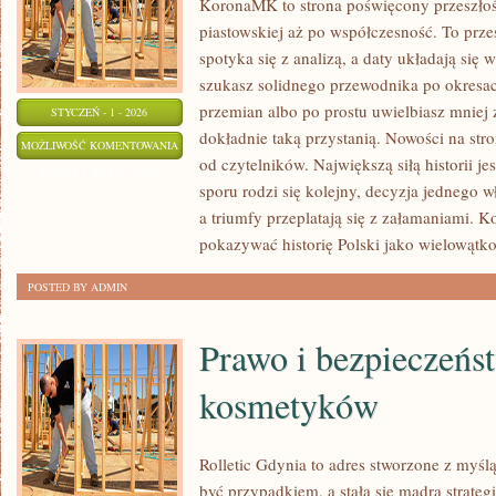
KoronaMK to strona poświęcony przeszłośc
piastowskiej aż po współczesność. To przes
spotyka się z analizą, a daty układają się w
szukasz solidnego przewodnika po okresac
przemian albo po prostu uwielbiasz mnie
STYCZEŃ - 1 - 2026
dokładnie taką przystanią. Nowości na stro
HISTORIA
MOŻLIWOŚĆ KOMENTOWANIA
od czytelników. Największą siłą historii je
POLSKIEJ
ZOSTAŁA WYŁĄCZONA
sporu rodzi się kolejny, decyzja jednego 
EMIGRACJI
a triumfy przeplatają się z załamaniami. 
pokazywać historię Polski jako wielowątko
POSTED BY ADMIN
Prawo i bezpieczeńs
kosmetyków
Rolletic Gdynia to adres stworzone z myślą
być przypadkiem, a stała się mądrą strateg